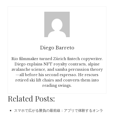
Diego Barreto
Rio filmmaker turned Zürich fintech copywriter.
Diego explains NFT royalty contracts, alpine
avalanche science, and samba percussion theory
—all before his second espresso. He rescues
retired ski lift chairs and converts them into
reading swings.
Related Posts:
スマホで広がる勝負の最前線：アプリで体験するオンラ