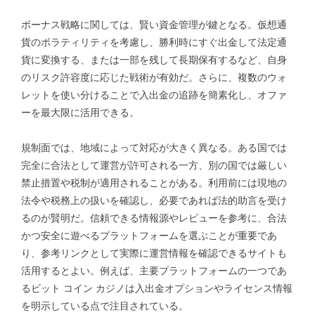
ボーナス戦略に関しては、賢い資金管理が鍵となる。仮想通
貨のボラティリティを考慮し、勝利時にすぐ出金して法定通
貨に変換する、または一部を残して長期保有するなど、自身
のリスク許容度に応じた戦術が有効だ。さらに、複数のウォ
レットを使い分けることで入出金の追跡を簡素化し、オファ
ーを最大限に活用できる。
規制面では、地域によって対応が大きく異なる。ある国では
完全に合法として運営が許可される一方、別の国では厳しい
禁止措置や税制が適用されることがある。利用前には現地の
法令や税務上の扱いを確認し、必要であれば法的助言を受け
るのが賢明だ。信頼できる情報源やレビューを参考に、合法
かつ安全に遊べるプラットフォームを選ぶことが重要であ
り、参考リンクとして実際に運営情報を確認できるサイトも
活用するとよい。例えば、主要プラットフォームの一つであ
る
ビット コイン カジノ
は入出金オプションやライセンス情報
を明示している点で注目されている。