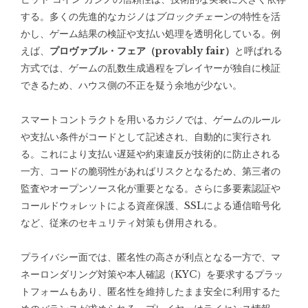
する。多くの先進的なカジノは
ブロックチェーン
の特性を活
かし、ゲーム結果の検証や支払い処理を透明化している。例
えば、
プロヴァブル・フェア（provably fair）
と呼ばれる
方式では、ゲームの乱数生成過程をプレイヤーが独自に検証
できるため、ハウス側の不正を疑う余地が少ない。
スマートコントラクトを用いるカジノでは、ゲームのルール
や支払い条件がコードとして記述され、自動的に実行され
る。これにより支払い遅延や約束違反が技術的に防止される
一方、コードの脆弱性があればリスクとなるため、第三者の
監査やオープンソース化が重要となる。さらに多要素認証や
コールドウォレットによる資産保護、SSLによる通信暗号化
など、従来のセキュリティ対策も併用される。
プライバシー面では、匿名性の高さが利点となる一方で、マ
ネーロンダリング対策や本人確認（KYC）を要求するプラッ
トフォームもあり、匿名性を維持したまま安全に利用するた