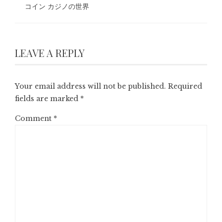
コイン カジノの世界
LEAVE A REPLY
Your email address will not be published.
Required
fields are marked
*
Comment
*