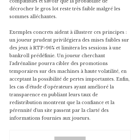
compatibles et savoir que la probabilité de
décrocher le gros lot reste très faible malgré les
sommes alléchantes.
Exemples concrets aident à illustrer ces principes :
un joueur prudent privilégiera des mises faibles sur
des jeux à RTP>96% et limitera les sessions à une
bankroll prédéfinie. Un joueur cherchant
l’adrénaline pourra cibler des promotions
temporaires sur des machines à haute volatilité, en
acceptant la possibilité de pertes importantes. Enfin,
les cas d’étude d’opérateurs ayant amélioré la
transparence en publiant leurs taux de
redistribution montrent que la confiance et la
pérennité d’un site passent par la clarté des
informations fournies aux joueurs.