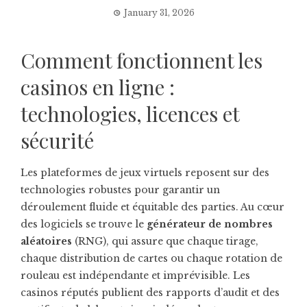
January 31, 2026
Comment fonctionnent les
casinos en ligne :
technologies, licences et
sécurité
Les plateformes de jeux virtuels reposent sur des
technologies robustes pour garantir un
déroulement fluide et équitable des parties. Au cœur
des logiciels se trouve le
générateur de nombres
aléatoires
(RNG), qui assure que chaque tirage,
chaque distribution de cartes ou chaque rotation de
rouleau est indépendante et imprévisible. Les
casinos réputés publient des rapports d’audit et des