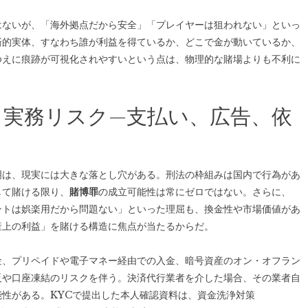
はないが、「海外拠点だから安全」「プレイヤーは狙われない」といっ
済的実体、すなわち誰が利益を得ているか、どこで金が動いているか、
ゆえに痕跡が可視化されやすいという点は、物理的な賭場よりも不利に
と実務リスク—支払い、広告、依
明は、現実には大きな落とし穴がある。刑法の枠組みは国内で行為があ
して賭ける限り、
賭博罪
の成立可能性は常にゼロではない。さらに、
ントは娯楽用だから問題ない」といった理屈も、換金性や市場価値があ
産上の利益」を賭ける構造に焦点が当たるからだ。
金、プリペイドや電子マネー経由での入金、暗号資産のオン・オフラン
反や口座凍結のリスクを伴う。決済代行業者を介した場合、その業者自
性がある。KYCで提出した本人確認資料は、資金洗浄対策