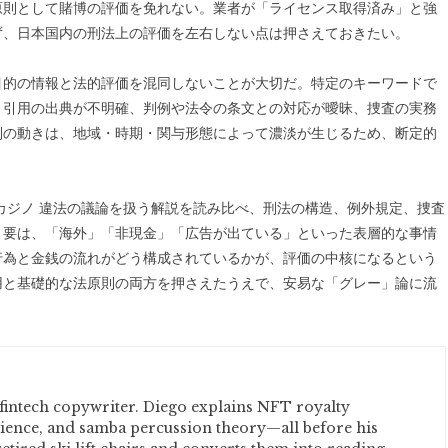
原則として賭博の評価を免れない。業者が「ライセンス取得済み」と強
ず、日本国内の刑法上の評価を左右しない点は押さえておきたい。
目的の情報と法的評価を混同しないことが大切だ。特定のキーワードで
、引用の出典が不明確、判例や法令の条文との対応が曖昧、捜査の実務
制の動きは、地域・時期・関与形態によって濃淡が生じるため、断定的
カジノ 違法
の議論を扱う解説を読み比べ、刑法の構造、例外規定、捜査
。要は、「海外」「非現金」「広告が出ている」といった表層的な事情
行為と金銭の流れがどう構成されているかが、評価の中核になるという
用と基礎的な法原則の両方を押さえたうえで、安易な「グレー」論に流
fintech copywriter. Diego explains NFT royalty
cience, and samba percussion theory—all before his