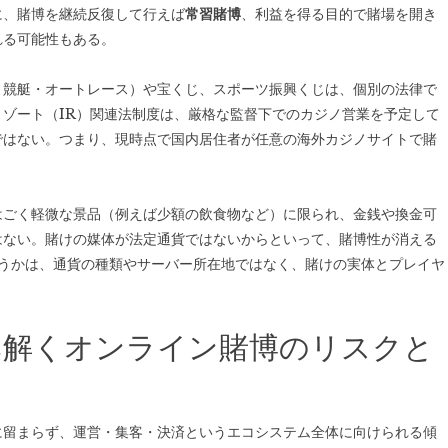
に、賭博を継続反復して行えば
常習賭博
、利益を得る目的で賭場を開き
れる可能性もある。
・競艇・オートレース）や宝くじ、スポーツ振興くじは、個別の法律で
ゾート（IR）関連法制度は、厳格な監督下でのカジノ営業を予定して
ではない。つまり、現時点で国内居住者が任意の海外カジノサイトで賭
はごく軽微な景品（例えば少額の飲食物など）に限られ、金銭や換金可
はない。賭けの媒体が法定通貨ではないからといって、賭博性が消える
うかは、通貨の種類やサーバー所在地ではなく、賭けの実体とプレイヤ
み解くオンライン賭博のリスクと
に留まらず、運営・集客・決済というエコシステム全体に向けられる傾