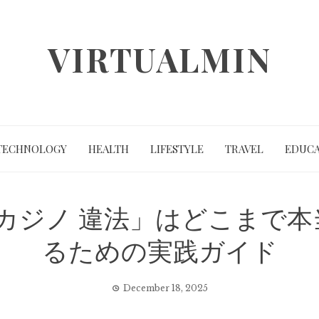
VIRTUALMIN
TECHNOLOGY
HEALTH
LIFESTYLE
TRAVEL
EDUCA
カジノ 違法」はどこまで
るための実践ガイド
December 18, 2025