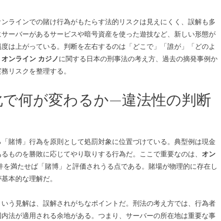
オンラインでの賭け行為がもたらす法的リスクは見えにくく、誤解も多
にサーバーがあるサービスや暗号資産を使った遊技など、新しい形態が
易度は上がっている。判断を左右するのは「どこで」「誰が」「どのよ
、
オンライン カジノ
に関する日本の刑事法の考え方、過去の摘発事例か
実務リスクを整理する。
化で何が変わるか—違法性の判断
る「賭博」行為を原則として処罰対象に位置づけている。典型例は現金
あるものを勝敗に応じてやり取りする行為だ。ここで重要なのは、
オン
件を満たせば「賭博」と評価されうる点である。賭場が物理的に存在し
が基本的な理解だ。
という見解は、誤解されがちなポイントだ。刑法の考え方では、行為者
国内法が適用される余地がある。つまり、サーバーの所在地は重要な事