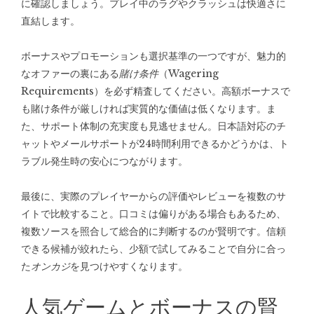
に確認しましょう。プレイ中のラグやクラッシュは快適さに
直結します。
ボーナスやプロモーションも選択基準の一つですが、魅力的
なオファーの裏にある
賭け条件
（Wagering
Requirements）を必ず精査してください。高額ボーナスで
も賭け条件が厳しければ実質的な価値は低くなります。ま
た、サポート体制の充実度も見逃せません。日本語対応のチ
ャットやメールサポートが24時間利用できるかどうかは、ト
ラブル発生時の安心につながります。
最後に、実際のプレイヤーからの評価やレビューを複数のサ
イトで比較すること。口コミは偏りがある場合もあるため、
複数ソースを照合して総合的に判断するのが賢明です。信頼
できる候補が絞れたら、少額で試してみることで自分に合っ
た
オンカジ
を見つけやすくなります。
人気ゲームとボーナスの賢