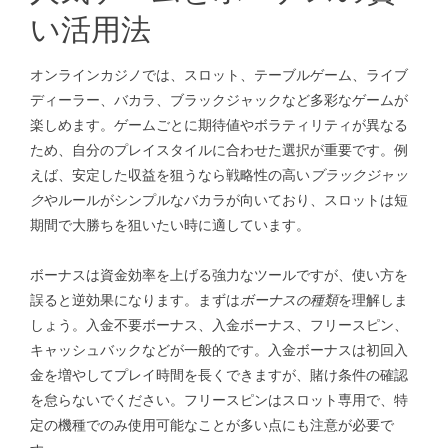
い活用法
オンラインカジノでは、スロット、テーブルゲーム、ライブ
ディーラー、バカラ、ブラックジャックなど多彩なゲームが
楽しめます。ゲームごとに期待値やボラティリティが異なる
ため、自分のプレイスタイルに合わせた選択が重要です。例
えば、安定した収益を狙うなら戦略性の高い
ブラックジャッ
ク
やルールがシンプルなバカラが向いており、スロットは短
期間で大勝ちを狙いたい時に適しています。
ボーナスは資金効率を上げる強力なツールですが、使い方を
誤ると逆効果になります。まずは
ボーナスの種類
を理解しま
しょう。入金不要ボーナス、入金ボーナス、フリースピン、
キャッシュバックなどが一般的です。入金ボーナスは初回入
金を増やしてプレイ時間を長くできますが、賭け条件の確認
を怠らないでください。フリースピンはスロット専用で、特
定の機種でのみ使用可能なことが多い点にも注意が必要で