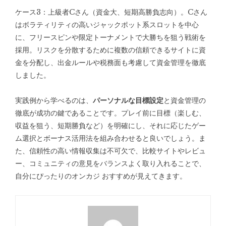
ケース3：上級者Cさん（資金大、短期高勝負志向）。Cさん
はボラティリティの高いジャックポット系スロットを中心
に、フリースピンや限定トーナメントで大勝ちを狙う戦術を
採用。リスクを分散するために複数の信頼できるサイトに資
金を分配し、出金ルールや税務面も考慮して資金管理を徹底
しました。
実践例から学べるのは、
パーソナルな目標設定
と資金管理の
徹底が成功の鍵であることです。プレイ前に目標（楽しむ、
収益を狙う、短期勝負など）を明確にし、それに応じたゲー
ム選択とボーナス活用法を組み合わせると良いでしょう。ま
た、信頼性の高い情報収集は不可欠で、比較サイトやレビュ
ー、コミュニティの意見をバランスよく取り入れることで、
自分にぴったりの
オンカジ おすすめ
が見えてきます。