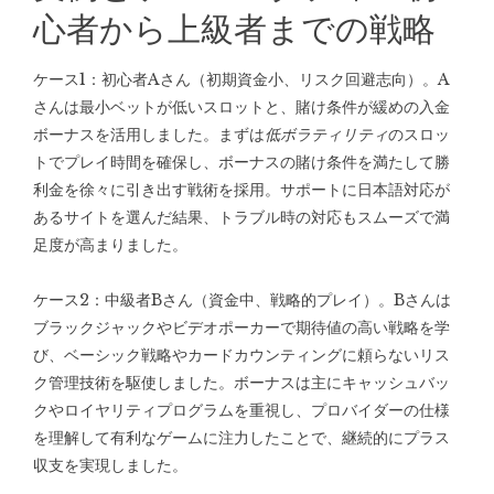
心者から上級者までの戦略
ケース1：初心者Aさん（初期資金小、リスク回避志向）。A
さんは最小ベットが低いスロットと、賭け条件が緩めの入金
ボーナスを活用しました。まずは
低ボラティリティ
のスロッ
トでプレイ時間を確保し、ボーナスの賭け条件を満たして勝
利金を徐々に引き出す戦術を採用。サポートに日本語対応が
あるサイトを選んだ結果、トラブル時の対応もスムーズで満
足度が高まりました。
ケース2：中級者Bさん（資金中、戦略的プレイ）。Bさんは
ブラックジャックやビデオポーカーで期待値の高い戦略を学
び、ベーシック戦略やカードカウンティングに頼らないリス
ク管理技術を駆使しました。ボーナスは主にキャッシュバッ
クやロイヤリティプログラムを重視し、プロバイダーの仕様
を理解して有利なゲームに注力したことで、継続的にプラス
収支を実現しました。