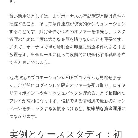
す。
賢い活用法としては、まずボーナスの
有効期限
と賭け条件を
把握すること、そして条件達成が現実的かシミュレーション
することです。賭け条件が低めのオファーを優先し、リスク
管理のために一度に大きな金額を賭けないことも重要です。
加えて、ボーナスで得た勝利金を即座に出金条件のあるまま
放置せず、出金ルールに従って段階的に現金化する戦略を立
てると良いでしょう。
地域限定のプロモーションやVIPプログラムも見逃せませ
ん。定期的にログインして限定オファーを受け取り、ロイヤ
リティポイントやキャッシュバックを貯めることで長期的な
プレイが有利になります。信頼できる情報源で最新のキャン
ペーンをチェックする習慣をつけると、
効率的な資金運用
に
つながります。
実例とケーススタディ：初