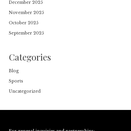
December 2025
November 2025
October 2025
September 2025
Categories
Blog
Sports
Uncategorized