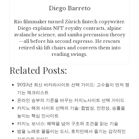
Diego Barreto
Rio filmmaker turned Zürich fintech copywriter.
Diego explains NFT royalty contracts, alpine
avalanche science, and samba percussion theory
—all before his second espresso. He rescues
retired ski lift chairs and converts them into
reading swings.
Related Posts:
2025년 최신 바카라사이트 선택 가이드: 고수들이 먼저 챙
기는 체크리스트
온라인 승부의 기준을 바꾸는 카지노사이트 선택 가이드
카지노 해외 사이트 선택의 기술: 합법성, 안전성, 승률을
높이는 핵심 인사이트
카지노 보너스: 혜택을 넘어 구조와 조건을 읽는 기술
밤을 노래로 물들이는 도시, 호치민에서 즐기는 감각적인