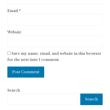
Email
*
Website
Save my name, email, and website in this browser
for the next time I comment.
Search
Search