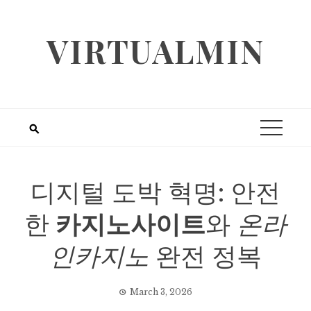
Skip
to
VIRTUALMIN
content
디지털 도박 혁명: 안전
한
카지노사이트
와
온라
인카지노
완전 정복
March 3, 2026