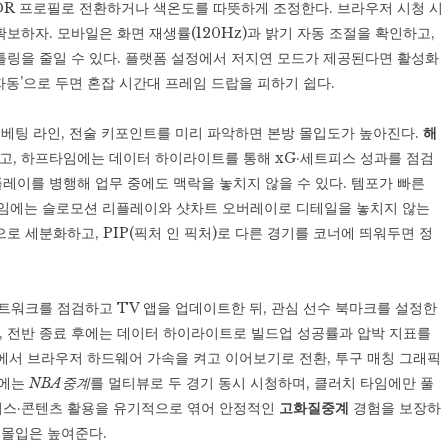
DR 프로필로 전환하거나 색온도를 따뜻하게 조정한다. 브라우저 시청 시
보하자. 모바일은 화면 재생률(120Hz)과 밝기 자동 조절을 확인하고,
틀링을 줄일 수 있다. 플랫폼 설정에서 저지연 모드가 제공된다면 활성화
‘자동’으로 두면 혼잡 시간대 프레임 드랍을 피하기 쉽다.
 베팅 라인, 전술 키포인트를 미리 파악하면 본방 몰입도가 높아진다.
해
고, 하프타임에는 데이터 하이라이트를 통해 xG·세트피스 성과를 점검
레이를 병행해 업무 중에도 맥락을 놓치지 않을 수 있다. 템포가 빠른
타임에는 슬로모션 리플레이와 샷차트 오버레이로 디테일을 놓치지 않는
로 세분화하고, PIP(픽처 인 픽처)로 다른 경기를 코너에 띄워두면 정
트워크를 점검하고 TV 앱을 업데이트한 뒤, 관심 선수 북마크를 설정한
고, 전반 종료 후에는 데이터 하이라이트로 빌드업 성공률과 압박 지표를
에서 브라우저 하드웨어 가속을 켜고 이어보기로 전환, 투구 매칭 그래픽
녁에는
NBA중계
를 멀티뷰로 두 경기 동시 시청하며, 클러치 타임에만 풀
이스·콘텐츠 활용을 유기적으로 엮어 안정적인
고화질중계
경험을 보장하
 몰입은 높여준다.