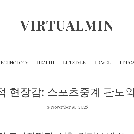
VIRTUALMIN
TECHNOLOGY
HEALTH
LIFESTYLE
TRAVEL
EDUCA
적 현장감: 스포츠중계 판도와
November 30, 2025