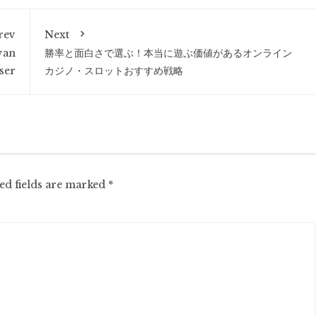
rev
Next
van
勝率と面白さで選ぶ！本当に遊ぶ価値があるオンライン
ser
カジノ・スロットおすすめ戦略
ed fields are marked
*