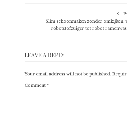
P
Slim schoonmaken zonder omkijken: 
robotstofzuiger tot robot ramenwas
LEAVE A REPLY
Your email address will not be published.
Requir
Comment
*