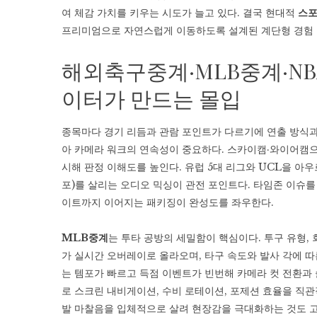
여 체감 가치를 키우는 시도가 늘고 있다. 결국 현대적
스
프리미엄으로 자연스럽게 이동하도록 설계된 계단형 경험 
해외축구중계·MLB중계·NB
이터가 만드는 몰입
종목마다 경기 리듬과 관람 포인트가 다르기에 연출 방식
아 카메라 워크의 연속성이 중요하다. 스카이캠·와이어캠으
시해 판정 이해도를 높인다. 유럽 5대 리그와 UCL을 아
포)를 살리는 오디오 믹싱이 관전 포인트다. 타임존 이슈를
이트까지 이어지는 패키징이 완성도를 좌우한다.
MLB중계
는 투타 공방의 세밀함이 핵심이다. 투구 유형, 회
가 실시간 오버레이로 올라오며, 타구 속도와 발사 각에 
는 템포가 빠르고 득점 이벤트가 빈번해 카메라 컷 전환과
로 스크린 내비게이션, 수비 로테이션, 포제션 효율을 직
발 마찰음을 입체적으로 살려 현장감을 극대화하는 것도 고