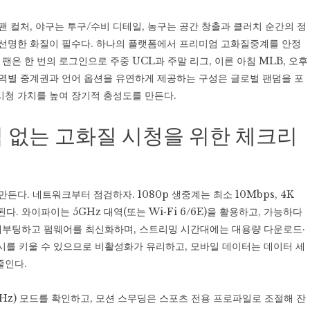
팬 컬처, 야구는 투구/수비 디테일, 농구는 공간 창출과 클러치 순간의 정
 선명한 화질이 필수다. 하나의 플랫폼에서 프리미엄
고화질중계
를 안정
은 한 번의 로그인으로 주중 UCL과 주말 리그, 이른 아침 MLB, 오후
 지역별 중계권과 언어 옵션을 유연하게 제공하는 구성은 글로벌 팬덤을 포
시청 가치를 높여 장기적 충성도를 만든다.
김 없는 고화질 시청을 위한 체크리
든다. 네트워크부터 점검하자. 1080p 생중계는 최소 10Mbps, 4K
. 와이파이는 5GHz 대역(또는 Wi‑Fi 6/6E)을 활용하고, 가능하다
 재부팅하고 펌웨어를 최신화하며, 스트리밍 시간대에는 대용량 다운로드·
시를 키울 수 있으므로 비활성화가 유리하고, 모바일 데이터는 데이터 세
줄인다.
0Hz) 모드를 확인하고, 모션 스무딩은 스포츠 전용 프로파일로 조절해 잔