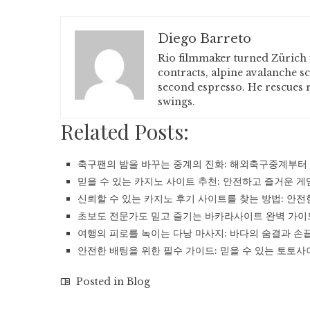
Diego Barreto
Rio filmmaker turned Zürich 
contracts, alpine avalanche s
second espresso. He rescues r
swings.
Related Posts:
축구팬의 밤을 바꾸는 중계의 진화: 해외축구중계부터
믿을 수 있는 카지노 사이트 추천: 안전하고 즐거운 게
신뢰할 수 있는 카지노 후기 사이트를 찾는 방법: 안전
초보도 전문가도 믿고 즐기는 바카라사이트 완벽 가이
여행의 피로를 녹이는 다낭 마사지: 바다의 숨결과 손
안전한 배팅을 위한 필수 가이드: 믿을 수 있는 토토
Posted in
Blog