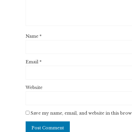
Name
*
Email
*
Website
Save my name, email, and website in this brow