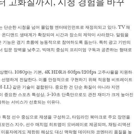
터 고화질까지, 시청 경험을 바꾸
는 단순한 시청을 넘어 몰입형 엔터테인먼트로 재정의되고 있다. TV 채
의 온디맨드 생태계가 확장되며 시간과 장소의 제약이 사라졌다. 알림을
같은 기능은 경기 흐름에 능동적으로 참여하도록 돕는다. 특히 광고 기반의
 입문 장벽을 낮추고, 빅매치 중심의 프리미엄 구독과 공존하는 형태로
다. 1080p는 기본, 4K HDR과 60fps/120fps 고주사율을 지원하
까지 선명하게 전달한다. 이를 안정적으로 구현하기 위해 적응형 비트레이트
ASH-LL) 같은 기술이 결합된다. 중요한 건 단순 화질이 아니라 지연
반응이 중요한 스포츠 특성상, 5~10초 단축만으로도 관전 재미가 크게 높아진
용하는 서비스가 선호되는 이유다.
 특정 선수 중심으로 재생을 구성하고, 타임라인 북마크로 주요 장면을
퍼포먼스 지수, 선수 매치업 히트맵이 오버레이로 제공되며, 채팅·리액션
이용자에게도 제한된 해상도 대신 맥락형 데이터와 코멘터리 품질을 높