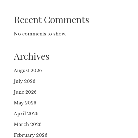
Recent Comments
No comments to show.
Archives
August 2026
July 2026
June 2026
May 2026
April 2026
March 2026
February 2026