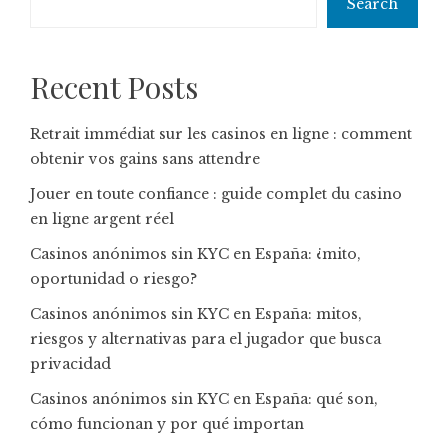
Search
Recent Posts
Retrait immédiat sur les casinos en ligne : comment
obtenir vos gains sans attendre
Jouer en toute confiance : guide complet du casino
en ligne argent réel
Casinos anónimos sin KYC en España: ¿mito,
oportunidad o riesgo?
Casinos anónimos sin KYC en España: mitos,
riesgos y alternativas para el jugador que busca
privacidad
Casinos anónimos sin KYC en España: qué son,
cómo funcionan y por qué importan