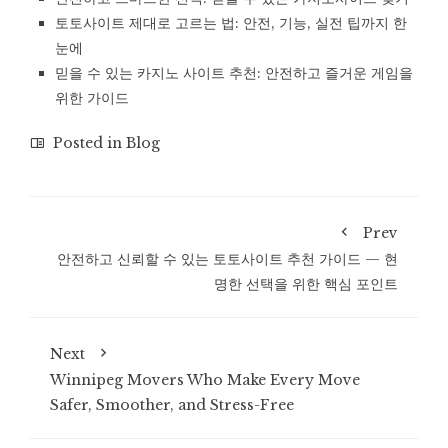
토토사이트 제대로 고르는 법: 안전, 기능, 실전 팁까지 한
눈에
믿을 수 있는 카지노 사이트 추천: 안전하고 즐거운 게임을
위한 가이드
Posted in
Blog
Prev
안전하고 신뢰할 수 있는 토토사이트 추천 가이드 — 현
명한 선택을 위한 핵심 포인트
Next
Winnipeg Movers Who Make Every Move
Safer, Smoother, and Stress-Free