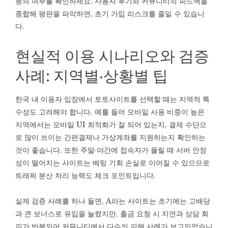
등의 여부를 확인하세요. 사용자 후기와 커뮤니티의 피드백을
종합해 평판을 파악하면, 초기 가입 리스크를 줄일 수 있습니
다.
현실적 이용 시나리오와 검증
사례: 지역별·상황별 팁
한국 내 이용자 입장에서 토토사이트를 선택할 때는 지역적 특
수성도 고려해야 합니다. 예를 들어 모바일 사용 비중이 높은
지역에서는 모바일 UI 최적화가 잘 되어 있는지, 결제 수단으
로 많이 쓰이는 간편결제나 가상계좌를 지원하는지 확인하는
것이 좋습니다. 또한 주말·야간에 접속자가 몰릴 때 서버 안정
성이 떨어지는 사이트는 베팅 기회 손실로 이어질 수 있으므로
트래픽 분산 처리 능력도 체크 포인트입니다.
실제 검증 사례를 하나 들면, A라는 사이트는 초기에는 고배당
과 큰 보너스로 유입을 늘렸지만, 출금 요청 시 지연과 상담 회
피가 반복되어 커뮤니티에서 다수의 피해 사례가 보고되었습니