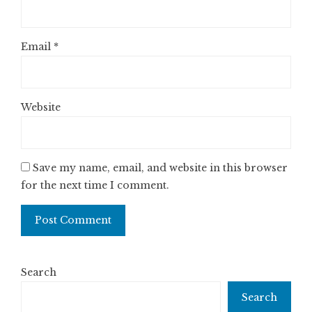
Email
*
Website
Save my name, email, and website in this browser
for the next time I comment.
Search
Search