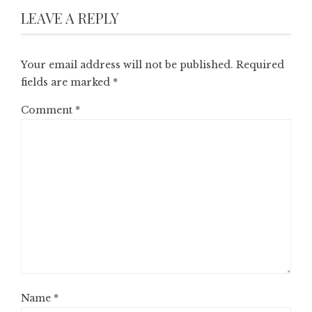
LEAVE A REPLY
Your email address will not be published.
Required
fields are marked
*
Comment
*
Name
*