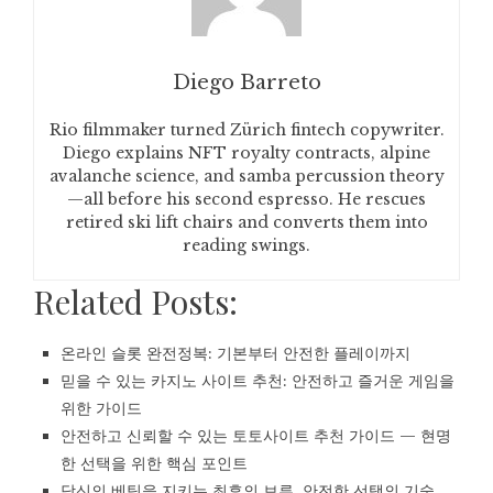
Diego Barreto
Rio filmmaker turned Zürich fintech copywriter.
Diego explains NFT royalty contracts, alpine
avalanche science, and samba percussion theory
—all before his second espresso. He rescues
retired ski lift chairs and converts them into
reading swings.
Related Posts:
온라인 슬롯 완전정복: 기본부터 안전한 플레이까지
믿을 수 있는 카지노 사이트 추천: 안전하고 즐거운 게임을
위한 가이드
안전하고 신뢰할 수 있는 토토사이트 추천 가이드 — 현명
한 선택을 위한 핵심 포인트
당신의 베팅을 지키는 최후의 보루, 안전한 선택의 기술