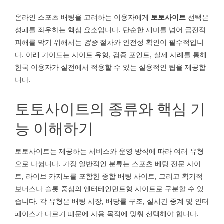
온라인 스포츠 배팅을 고려하는 이용자에게
토토사이트
선택은
성패를 좌우하는 핵심 요소입니다. 단순한 재미를 넘어 금전적
피해를 막기 위해서는
검증
절차와 안전성 확인이 필수적입니
다. 아래 가이드는 사이트 유형, 검증 포인트, 실제 사례를 통해
한국 이용자가 실전에서 적용할 수 있는 실용적인 팁을 제공합
니다.
토토사이트의 종류와 핵심 기
능 이해하기
토토사이트는 제공하는 서비스와 운영 방식에 따라 여러 유형
으로 나뉩니다. 가장 일반적인 분류는 스포츠 베팅 전문 사이
트, 라이브 카지노를 포함한 종합 배팅 사이트, 그리고 획기적
보너스나 슬롯 중심의 엔터테인먼트형 사이트로 구분할 수 있
습니다. 각 유형은 배팅 시장, 배당률 구조, 실시간 중계 및 인터
페이스가 다르기 때문에 사용 목적에 맞춰 선택해야 합니다.