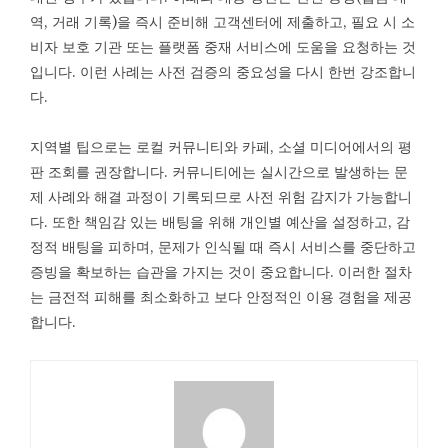
역, 거래 기록)을 즉시 준비해 고객센터에 제출하고, 필요 시 소
비자 보호 기관 또는 플랫폼 중재 서비스에 도움을 요청하는 것
입니다. 이런 사례는 사전 검증의 중요성을 다시 한번 강조합니
다.
지역별 팁으로는 로컬 커뮤니티와 카페, 소셜 미디어에서의 평
판 조회를 권장합니다. 커뮤니티에는 실시간으로 발생하는 문
제 사례와 해결 과정이 기록되므로 사전 위험 감지가 가능합니
다. 또한 책임감 있는 배팅을 위해 개인별 예산을 설정하고, 감
정적 배팅을 피하며, 문제가 인식될 때 즉시 서비스를 중단하고
증빙을 확보하는 습관을 가지는 것이 중요합니다. 이러한 절차
는 금전적 피해를 최소화하고 보다 안정적인 이용 경험을 제공
합니다.