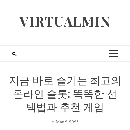
Skip
to
VIRTUALMIN
content
지금 바로 즐기는 최고의
온라인 슬롯: 똑똑한 선
택법과 추천 게임
May 2, 2026