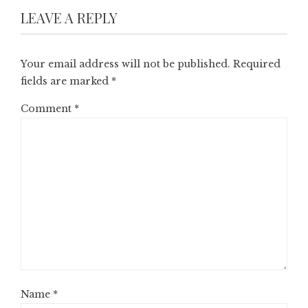
LEAVE A REPLY
Your email address will not be published.
Required
fields are marked
*
Comment
*
Name
*