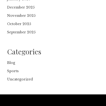
December 2025
November 2025
October 2025
September 2025
Categories
Blog
Sports
Uncategorized