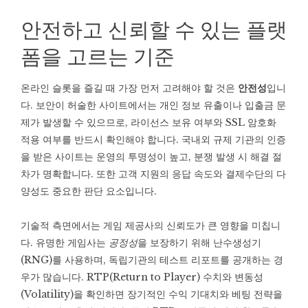
안전하고 신뢰할 수 있는 플랫
폼을 고르는 기준
온라인 슬롯을 즐길 때 가장 먼저 고려해야 할 것은
안전성
입니
다. 보안이 허술한 사이트에서는 개인 정보 유출이나 입출금 문
제가 발생할 수 있으므로, 라이선스 보유 여부와 SSL 암호화
적용 여부를 반드시 확인해야 합니다. 국내외 규제 기관의 인증
을 받은 사이트는 운영의 투명성이 높고, 분쟁 발생 시 해결 절
차가 명확합니다. 또한 고객 지원의 응답 속도와 결제수단의 다
양성도 중요한 판단 요소입니다.
기술적 측면에서는 게임 제공사의 신뢰도가 큰 영향을 미칩니
다. 유명한 게임사는
공정성
을 보장하기 위해 난수생성기
(RNG)를 사용하며, 독립기관의 테스트 리포트를 공개하는 경
우가 많습니다. RTP(Return to Player) 수치와 변동성
(Volatility)을 확인하면 장기적인 수익 기대치와 베팅 전략을