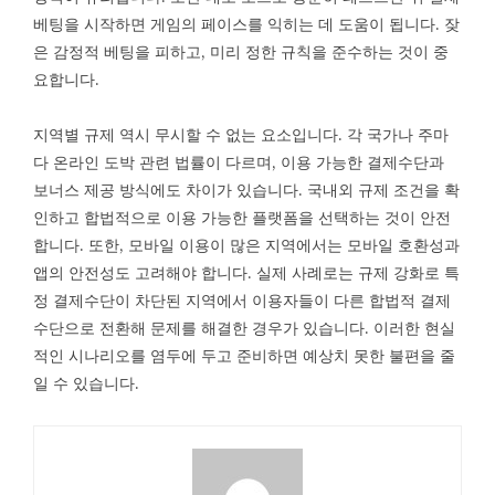
베팅을 시작하면 게임의 페이스를 익히는 데 도움이 됩니다. 잦
은 감정적 베팅을 피하고, 미리 정한 규칙을 준수하는 것이 중
요합니다.
지역별 규제 역시 무시할 수 없는 요소입니다. 각 국가나 주마
다 온라인 도박 관련 법률이 다르며, 이용 가능한 결제수단과
보너스 제공 방식에도 차이가 있습니다. 국내외 규제 조건을 확
인하고 합법적으로 이용 가능한 플랫폼을 선택하는 것이 안전
합니다. 또한, 모바일 이용이 많은 지역에서는 모바일 호환성과
앱의 안전성도 고려해야 합니다. 실제 사례로는 규제 강화로 특
정 결제수단이 차단된 지역에서 이용자들이 다른 합법적 결제
수단으로 전환해 문제를 해결한 경우가 있습니다. 이러한 현실
적인 시나리오를 염두에 두고 준비하면 예상치 못한 불편을 줄
일 수 있습니다.