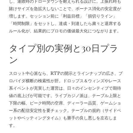
し、連敗時のドローダウンを耐えられる設計に。上振れ時も
賭けサイズを急拡大しないことで、ボーナス消化の安定度が
増します。セッション前に「利益目標」「損切りライン」
「時間制限」をセットし、達成・到達したら粛々と退席する
ルール化が、結果的にプロモの価値最大化につながります。
タイプ別の実例と30日プラ
ン
スロット中心派なら、RTPの開示とラインナップの広さ、プ
ロバイダ横断の検索性が肝。ドロップス＆ウィンズやレース
系イベントが充実した運営は、日々のインセンティブで期待
値の底上げが可能です。ライブカジノ派は、テーブル上限と
下限の幅、ピーク時間の空席、ディーラー品質、ゲームショ
ー系の配信安定性を要チェック。テーブルの規約（サイドベ
ットやベッティングタイム）も勝手の良し悪しを左右しま
す。