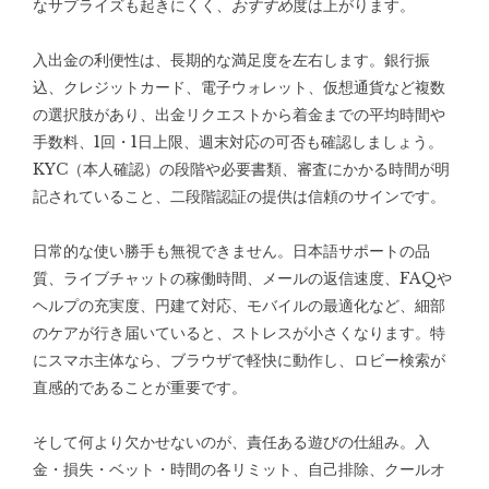
なサプライズも起きにくく、
おすすめ
度は上がります。
入出金の利便性は、長期的な満足度を左右します。銀行振
込、クレジットカード、電子ウォレット、仮想通貨など複数
の選択肢があり、出金リクエストから着金までの平均時間や
手数料、1回・1日上限、週末対応の可否も確認しましょう。
KYC（本人確認）の段階や必要書類、審査にかかる時間が明
記されていること、二段階認証の提供は信頼のサインです。
日常的な使い勝手も無視できません。日本語サポートの品
質、ライブチャットの稼働時間、メールの返信速度、FAQや
ヘルプの充実度、円建て対応、モバイルの最適化など、細部
のケアが行き届いていると、ストレスが小さくなります。特
にスマホ主体なら、ブラウザで軽快に動作し、ロビー検索が
直感的であることが重要です。
そして何より欠かせないのが、責任ある遊びの仕組み。入
金・損失・ベット・時間の各リミット、自己排除、クールオ