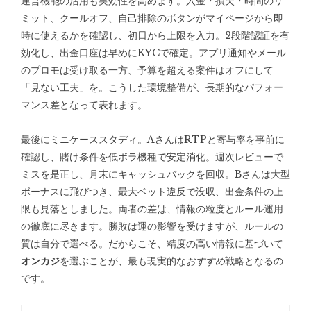
運営機能の活用も実効性を高めます。入金・損失・時間のリ
ミット、クールオフ、自己排除のボタンがマイページから即
時に使えるかを確認し、初日から上限を入力。2段階認証を有
効化し、出金口座は早めにKYCで確定。アプリ通知やメール
のプロモは受け取る一方、予算を超える案件はオフにして
「見ない工夫」を。こうした環境整備が、長期的なパフォー
マンス差となって表れます。
最後にミニケーススタディ。AさんはRTPと寄与率を事前に
確認し、賭け条件を低ボラ機種で安定消化。週次レビューで
ミスを是正し、月末にキャッシュバックを回収。Bさんは大型
ボーナスに飛びつき、最大ベット違反で没収、出金条件の上
限も見落としました。両者の差は、情報の粒度とルール運用
の徹底に尽きます。勝敗は運の影響を受けますが、ルールの
質は自分で選べる。だからこそ、精度の高い情報に基づいて
オンカジ
を選ぶことが、最も現実的な
おすすめ
戦略となるの
です。