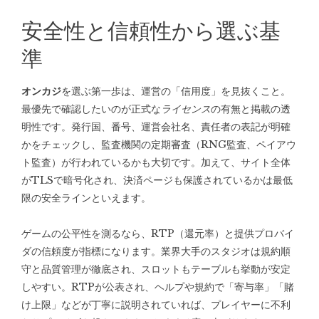
安全性と信頼性から選ぶ基
準
オンカジ
を選ぶ第一歩は、運営の「信用度」を見抜くこと。
最優先で確認したいのが正式な
ライセンス
の有無と掲載の透
明性です。発行国、番号、運営会社名、責任者の表記が明確
かをチェックし、監査機関の定期審査（RNG監査、ペイアウ
ト監査）が行われているかも大切です。加えて、サイト全体
がTLSで暗号化され、決済ページも保護されているかは最低
限の安全ラインといえます。
ゲームの公平性を測るなら、RTP（還元率）と提供プロバイ
ダの信頼度が指標になります。業界大手のスタジオは規約順
守と品質管理が徹底され、スロットもテーブルも挙動が安定
しやすい。RTPが公表され、ヘルプや規約で「寄与率」「賭
け上限」などが丁寧に説明されていれば、プレイヤーに不利