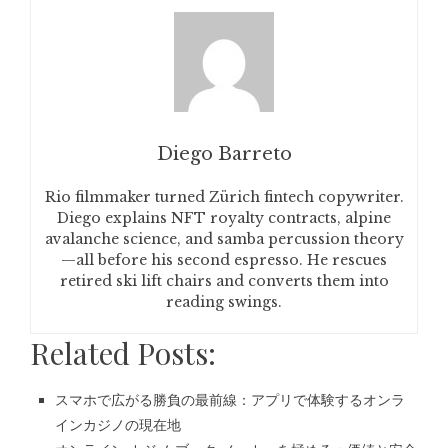
Diego Barreto
Rio filmmaker turned Zürich fintech copywriter.
Diego explains NFT royalty contracts, alpine
avalanche science, and samba percussion theory
—all before his second espresso. He rescues
retired ski lift chairs and converts them into
reading swings.
Related Posts:
スマホで広がる勝負の最前線：アプリで体験するオンラ
インカジノの現在地