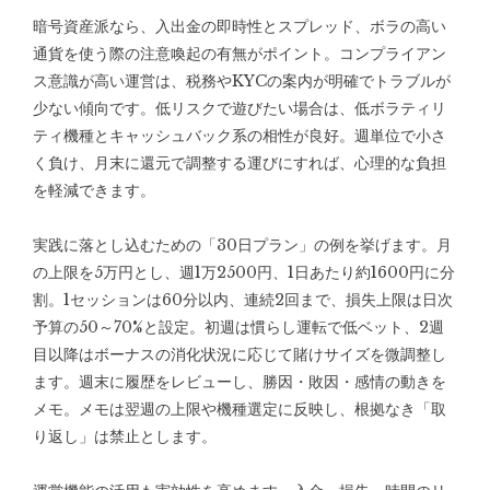
暗号資産派なら、入出金の即時性とスプレッド、ボラの高い
通貨を使う際の注意喚起の有無がポイント。コンプライアン
ス意識が高い運営は、税務やKYCの案内が明確でトラブルが
少ない傾向です。低リスクで遊びたい場合は、低ボラティリ
ティ機種とキャッシュバック系の相性が良好。週単位で小さ
く負け、月末に還元で調整する運びにすれば、心理的な負担
を軽減できます。
実践に落とし込むための「30日プラン」の例を挙げます。月
の上限を5万円とし、週1万2500円、1日あたり約1600円に分
割。1セッションは60分以内、連続2回まで、損失上限は日次
予算の50～70%と設定。初週は慣らし運転で低ベット、2週
目以降はボーナスの消化状況に応じて賭けサイズを微調整し
ます。週末に履歴をレビューし、勝因・敗因・感情の動きを
メモ。メモは翌週の上限や機種選定に反映し、根拠なき「取
り返し」は禁止とします。