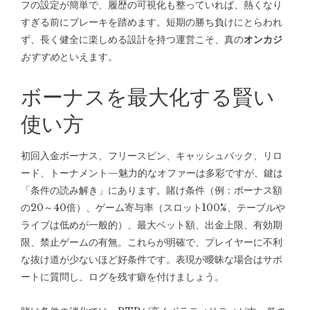
フの設定が簡単で、履歴の可視化も整っていれば、熱くなり
すぎる前にブレーキを踏めます。短期の勝ち負けにとらわれ
ず、長く健全に楽しめる設計を持つ運営こそ、真の
オンカジ
おすすめ
といえます。
ボーナスを最大化する賢い
使い方
初回入金ボーナス、フリースピン、キャッシュバック、リロ
ード、トーナメント—魅力的なオファーは多彩ですが、鍵は
「条件の読み解き」にあります。賭け条件（例：ボーナス額
の20～40倍）、ゲーム寄与率（スロット100%、テーブルや
ライブは低めが一般的）、最大ベット額、出金上限、有効期
限、禁止ゲームの有無。これらが明確で、プレイヤーに不利
な抜け道が少ないほど好条件です。表現が曖昧な場合はサポ
ートに質問し、ログを残す癖を付けましょう。