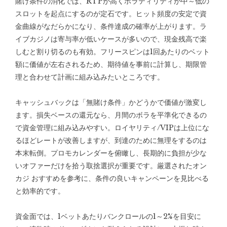
賭け条件の消化では、RTPが高くボラティリティが中～低の
スロットを起点にするのが定石です。ヒット頻度の安定で資
金曲線がなだらかになり、条件達成の確率が上がります。ラ
イブカジノは寄与率が低いケースが多いので、現金残高で楽
しむと割り切るのも有効。フリースピンは1回あたりのベット
額に価値が左右されるため、期待値を事前に計算し、期限管
理と合わせて計画に組み込みたいところです。
キャッシュバックは「無賭け条件」かどうかで価値が激変し
ます。損失ベースの還元なら、月間のボラを平準化できるの
で資金管理に組み込みやすい。ロイヤリティ/VIPは上位にな
るほどレートが改善しますが、到達のために無理をするのは
本末転倒。プロモカレンダーを俯瞰し、長期的に負担が少な
いオファーだけを拾う取捨選択が重要です。厳選された
オン
カジ おすすめ
を参考に、条件の良いキャンペーンを見比べる
と効率的です。
資金面では、1ベットあたりバンクロールの1～2%を目安に