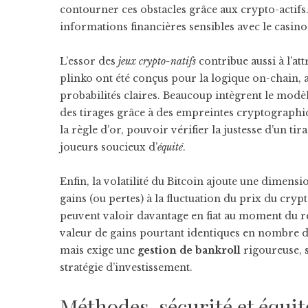
contourner ces obstacles grâce aux crypto-actifs.
informations financières sensibles avec le casino,
L’essor des
jeux crypto-natifs
contribue aussi à l’att
plinko ont été conçus pour la logique on-chain, 
probabilités claires. Beaucoup intègrent le modè
des tirages grâce à des empreintes cryptographi
la règle d’or, pouvoir vérifier la justesse d’un tir
joueurs soucieux d’
équité
.
Enfin, la volatilité du Bitcoin ajoute une dimens
gains (ou pertes) à la fluctuation du prix du cry
peuvent valoir davantage en fiat au moment du re
valeur de gains pourtant identiques en nombre de 
mais exige une
gestion de bankroll
rigoureuse, s
stratégie d’investissement.
Méthodes, sécurité et équi