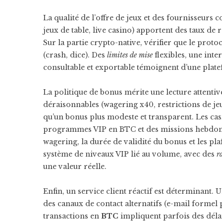
La qualité de l’offre de jeux et des fournisseurs 
jeux de table, live casino) apportent des taux d
Sur la partie crypto-native, vérifier que le proto
(crash, dice). Des
limites de mise
flexibles, une inte
consultable et exportable témoignent d’une plat
La politique de bonus mérite une lecture attentiv
déraisonnables (wagering x40, restrictions de jeu
qu’un bonus plus modeste et transparent. Les ca
programmes VIP en BTC et des missions hebdoma
wagering, la durée de validité du bonus et les pl
système de niveaux VIP lié au volume, avec des
r
une valeur réelle.
Enfin, un service client réactif est déterminant. 
des canaux de contact alternatifs (e-mail formel p
transactions en
BTC
impliquent parfois des délai