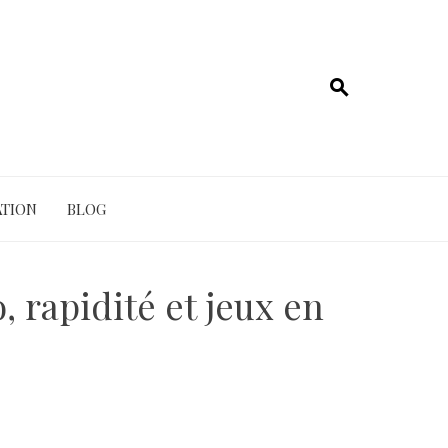
TION
BLOG
, rapidité et jeux en