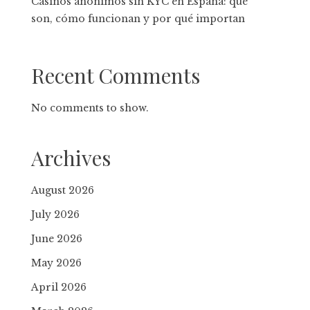
Casinos anónimos sin KYC en España: qué
son, cómo funcionan y por qué importan
Recent Comments
No comments to show.
Archives
August 2026
July 2026
June 2026
May 2026
April 2026