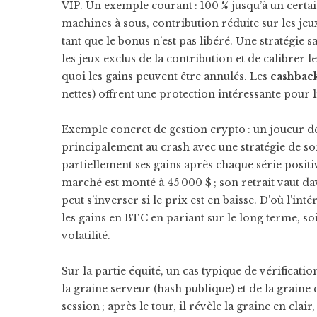
VIP. Un exemple courant : 100 % jusqu’à un certa
machines à sous, contribution réduite sur les jeu
tant que le bonus n’est pas libéré. Une stratégie s
les jeux exclus de la contribution et de calibrer 
quoi les gains peuvent être annulés. Les
cashbac
nettes) offrent une protection intéressante pour l
Exemple concret de gestion crypto : un joueur dé
principalement au crash avec une stratégie de sor
partiellement ses gains après chaque série positi
marché est monté à 45 000 $ ; son retrait vaut 
peut s’inverser si le prix est en baisse. D’où l’int
les gains en BTC en pariant sur le long terme, so
volatilité.
Sur la partie équité, un cas typique de vérificati
la graine serveur (hash publique) et de la graine 
session ; après le tour, il révèle la graine en clai