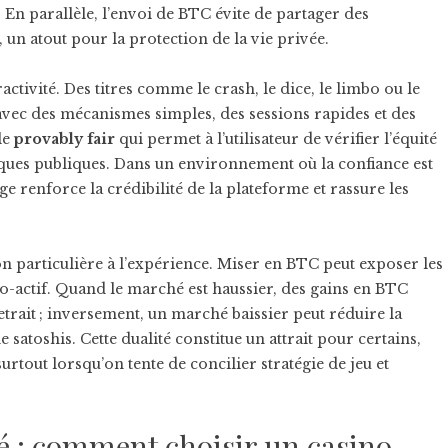
 En parallèle, l’envoi de BTC évite de partager des
 un atout pour la protection de la vie privée.
ractivité. Des titres comme le crash, le dice, le limbo ou le
avec des mécanismes simples, des sessions rapides et des
le
provably fair
qui permet à l’utilisateur de vérifier l’équité
ques publiques. Dans un environnement où la confiance est
age renforce la crédibilité de la plateforme et rassure les
ion particulière à l’expérience. Miser en BTC peut exposer les
pto-actif. Quand le marché est haussier, des gains en BTC
trait ; inversement, un marché baissier peut réduire la
satoshis. Cette dualité constitue un attrait pour certains,
urtout lorsqu’on tente de concilier stratégie de jeu et
té : comment choisir un casino