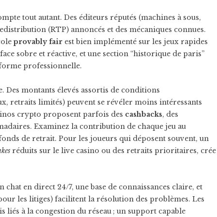
compte tout autant. Des éditeurs réputés (machines à sous,
e redistribution (RTP) annoncés et des mécaniques connues.
cole
provably fair
est bien implémenté sur les jeux rapides
rface sobre et réactive, et une section “historique de paris”
eforme professionnelle.
e. Des montants élevés assortis de conditions
x, retraits limités) peuvent se révéler moins intéressants
sinos crypto proposent parfois des
cashbacks
, des
daires. Examinez la contribution de chaque jeu au
afonds de retrait. Pour les joueurs qui déposent souvent, un
akes
réduits sur le live casino ou des retraits prioritaires, crée
Un chat en direct 24/7, une base de connaissances claire, et
our les litiges) facilitent la résolution des problèmes. Les
s liés à la congestion du réseau ; un support capable