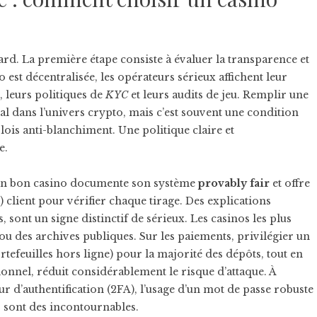
ard. La première étape consiste à évaluer la transparence et
 est décentralisée, les opérateurs sérieux affichent leur
), leurs politiques de
KYC
et leurs audits de jeu. Remplir une
l dans l’univers crypto, mais c’est souvent une condition
lois anti-blanchiment. Une politique claire et
e.
. Un bon casino documente son système
provably fair
et offre
d) client pour vérifier chaque tirage. Des explications
 sont un signe distinctif de sérieux. Les casinos les plus
u des archives publiques. Sur les paiements, privilégier un
tefeuilles hors ligne) pour la majorité des dépôts, tout en
tionnel, réduit considérablement le risque d’attaque. À
eur d’authentification (2FA), l’usage d’un mot de passe robuste
es sont des incontournables.