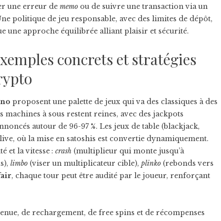
ier une erreur de
memo
ou de suivre une transaction via un
ne politique de jeu responsable, avec des limites de dépôt,
e une approche équilibrée alliant plaisir et sécurité.
exemples concrets et stratégies
rypto
ino
proposent une palette de jeux qui va des classiques à des
 machines à sous restent reines, avec des jackpots
noncés autour de 96-97 %. Les jeux de table (blackjack,
 live, où la mise en satoshis est convertie dynamiquement.
é et la vitesse :
crash
(multiplieur qui monte jusqu’à
s),
limbo
(viser un multiplicateur cible),
plinko
(rebonds vers
air
, chaque tour peut être audité par le joueur, renforçant
venue, de rechargement, de free spins et de récompenses