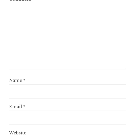
Name
*
Email
*
Website