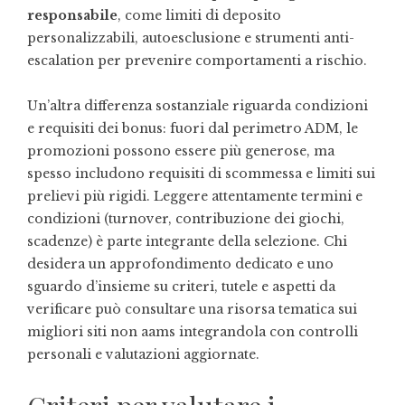
responsabile
, come limiti di deposito
personalizzabili, autoesclusione e strumenti anti-
escalation per prevenire comportamenti a rischio.
Un’altra differenza sostanziale riguarda condizioni
e requisiti dei bonus: fuori dal perimetro ADM, le
promozioni possono essere più generose, ma
spesso includono requisiti di scommessa e limiti sui
prelievi più rigidi. Leggere attentamente termini e
condizioni (turnover, contribuzione dei giochi,
scadenze) è parte integrante della selezione. Chi
desidera un approfondimento dedicato e uno
sguardo d’insieme su criteri, tutele e aspetti da
verificare può consultare una risorsa tematica sui
migliori siti non aams
integrandola con controlli
personali e valutazioni aggiornate.