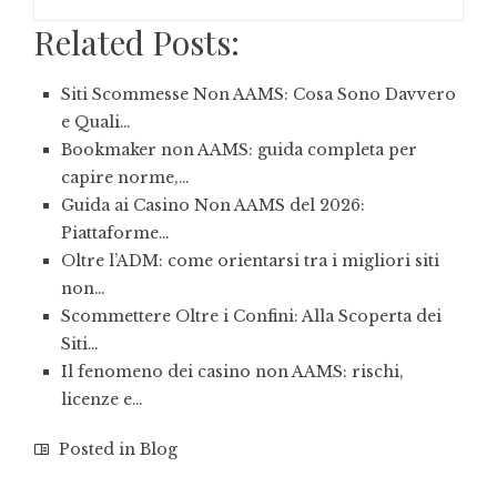
Related Posts:
Siti Scommesse Non AAMS: Cosa Sono Davvero
e Quali…
Bookmaker non AAMS: guida completa per
capire norme,…
Guida ai Casino Non AAMS del 2026:
Piattaforme…
Oltre l’ADM: come orientarsi tra i migliori siti
non…
Scommettere Oltre i Confini: Alla Scoperta dei
Siti…
Il fenomeno dei casino non AAMS: rischi,
licenze e…
Posted in
Blog