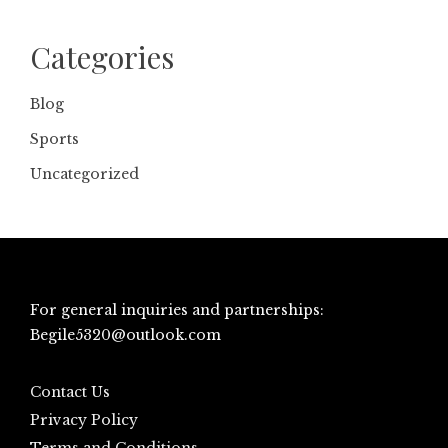
Categories
Blog
Sports
Uncategorized
For general inquiries and partnerships:
Begile5320@outlook.com
Contact Us
Privacy Policy