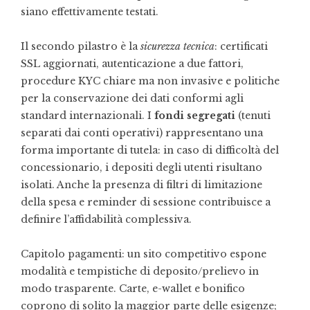
siano effettivamente testati.
Il secondo pilastro è la
sicurezza tecnica
: certificati
SSL aggiornati, autenticazione a due fattori,
procedure KYC chiare ma non invasive e politiche
per la conservazione dei dati conformi agli
standard internazionali. I
fondi segregati
(tenuti
separati dai conti operativi) rappresentano una
forma importante di tutela: in caso di difficoltà del
concessionario, i depositi degli utenti risultano
isolati. Anche la presenza di filtri di limitazione
della spesa e reminder di sessione contribuisce a
definire l’affidabilità complessiva.
Capitolo pagamenti: un sito competitivo espone
modalità e tempistiche di deposito/prelievo in
modo trasparente. Carte, e-wallet e bonifico
coprono di solito la maggior parte delle esigenze;