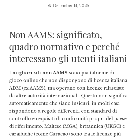
December 14, 2025
Non AAMS: significato,
quadro normativo e perché
interessano gli utenti italiani
I
migliori siti non AAMS
sono piattaforme di
gioco online che non dispongono di licenza italiana
ADM (ex AAMS), ma operano con licenze rilasciate
da altre autorità internazionali. Questo non significa
automaticamente che siano insicuri: in molti casi
rispondono a regole differenti, con standard di
controllo e requisiti di conformità propri del paese
di riferimento. Maltese (MGA), britannica (UKGC) e
caraibiche (come Curacao) sono tra le licenze più