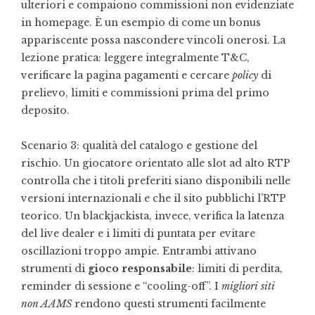
ulteriori e compaiono commissioni non evidenziate
in homepage. È un esempio di come un bonus
appariscente possa nascondere vincoli onerosi. La
lezione pratica: leggere integralmente T&C,
verificare la pagina pagamenti e cercare
policy
di
prelievo, limiti e commissioni prima del primo
deposito.
Scenario 3: qualità del catalogo e gestione del
rischio. Un giocatore orientato alle slot ad alto RTP
controlla che i titoli preferiti siano disponibili nelle
versioni internazionali e che il sito pubblichi l’RTP
teorico. Un blackjackista, invece, verifica la latenza
del live dealer e i limiti di puntata per evitare
oscillazioni troppo ampie. Entrambi attivano
strumenti di
gioco responsabile
: limiti di perdita,
reminder di sessione e “cooling-off”. I
migliori siti
non AAMS
rendono questi strumenti facilmente