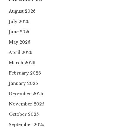
August 2026
July 2026
June 2026
May 2026
April 2026
March 2026
February 2026
January 2026
December 2025
November 2025
October 2025
September 2025