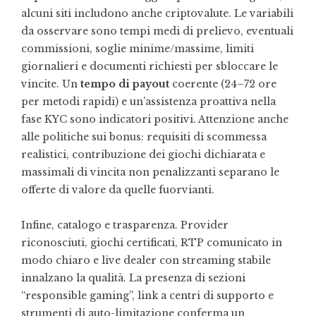
alcuni siti includono anche criptovalute. Le variabili
da osservare sono tempi medi di prelievo, eventuali
commissioni, soglie minime/massime, limiti
giornalieri e documenti richiesti per sbloccare le
vincite. Un
tempo di payout
coerente (24–72 ore
per metodi rapidi) e un’assistenza proattiva nella
fase KYC sono indicatori positivi. Attenzione anche
alle politiche sui bonus: requisiti di scommessa
realistici, contribuzione dei giochi dichiarata e
massimali di vincita non penalizzanti separano le
offerte di valore da quelle fuorvianti.
Infine, catalogo e trasparenza. Provider
riconosciuti, giochi certificati, RTP comunicato in
modo chiaro e live dealer con streaming stabile
innalzano la qualità. La presenza di sezioni
“responsible gaming”, link a centri di supporto e
strumenti di auto-limitazione conferma un