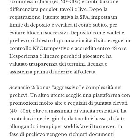
scommessa chiari (es. 20–30x) e contribuzione
differenziata per slot, tavoli e live. Dopo la
registrazione, l’utente attiva la 2FA, imposta un
limite di deposito e verifica il conto subito, per
evitare blocchi successivi. Deposito con e-wallet e
prelievo richiesto dopo una vincita: il sito esegue un
controllo KYC tempestivo e accredita entro 48 ore.
L’esperienza è lineare perché il giocatore ha
valutato
trasparenza
dei termini, licenza e
assistenza prima di aderire all’offerta.
Scenario 2: bonus “aggressivo” e complessità nei
prelievi. Un altro utente sceglie una piattaforma con
promozioni molto alte e requisiti di puntata elevati
(40–50x), oltre a massimali di vincita restrittivi. La
contribuzione dei giochi da tavolo è bassa, di fatto
allungando i tempi per soddisfare il turnover. In
fase di prelievo vengono richiesti documenti