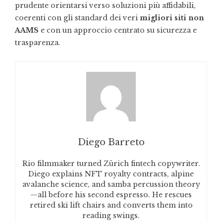
prudente orientarsi verso soluzioni più affidabili,
coerenti con gli standard dei veri
migliori siti non
AAMS
e con un approccio centrato su sicurezza e
trasparenza.
Diego Barreto
Rio filmmaker turned Zürich fintech copywriter.
Diego explains NFT royalty contracts, alpine
avalanche science, and samba percussion theory
—all before his second espresso. He rescues
retired ski lift chairs and converts them into
reading swings.