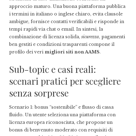
approccio maturo. Una buona piattaforma pubblica
i termini in italiano o inglese chiaro, evita clausole
ambigue, fornisce contatti verificabili e risponde in
tempi rapidi via chat o email. In sintesi, la
combinazione di licenza solida,
sicurezza
, pagamenti
ben gestiti e condizioni trasparenti compone il
profilo dei veri
migliori siti non AAMS
.
Sub-topic e casi reali:
scenari pratici per scegliere
senza sorprese
Scenario 1: bonus “sostenibile” e flusso di cassa
fluido. Un utente seleziona una piattaforma con
licenza europea riconosciuta, che propone un
bonus di benvenuto moderato con requisiti di