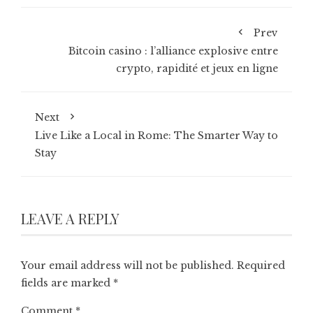
Prev
Bitcoin casino : l’alliance explosive entre
crypto, rapidité et jeux en ligne
Next
Live Like a Local in Rome: The Smarter Way to
Stay
LEAVE A REPLY
Your email address will not be published.
Required
fields are marked
*
Comment
*