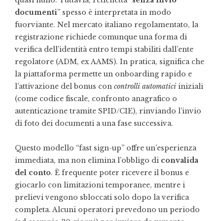
quasi nullo. Tuttavia, l’etichetta “
senza invio
documenti
” spesso è interpretata in modo
fuorviante. Nel mercato italiano regolamentato, la
registrazione richiede comunque una forma di
verifica dell’identità entro tempi stabiliti dall’ente
regolatore (ADM, ex AAMS). In pratica, significa che
la piattaforma permette un onboarding rapido e
l’attivazione del bonus con
controlli automatici
iniziali
(come codice fiscale, confronto anagrafico o
autenticazione tramite SPID/CIE), rinviando l’invio
di foto dei documenti a una fase successiva.
Questo modello “fast sign-up” offre un’esperienza
immediata, ma non elimina l’obbligo di
convalida
del conto
. È frequente poter ricevere il bonus e
giocarlo con limitazioni temporanee, mentre i
prelievi vengono sbloccati solo dopo la verifica
completa. Alcuni operatori prevedono un periodo