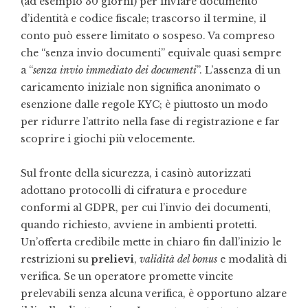
(ad esempio 30 giorni) per inviare documento
d’identità e codice fiscale; trascorso il termine, il
conto può essere limitato o sospeso. Va compreso
che “senza invio documenti” equivale quasi sempre
a “
senza invio immediato dei documenti
”. L’assenza di un
caricamento iniziale non significa anonimato o
esenzione dalle regole KYC; è piuttosto un modo
per ridurre l’attrito nella fase di registrazione e far
scoprire i giochi più velocemente.
Sul fronte della sicurezza, i casinò autorizzati
adottano protocolli di cifratura e procedure
conformi al GDPR, per cui l’invio dei documenti,
quando richiesto, avviene in ambienti protetti.
Un’offerta credibile mette in chiaro fin dall’inizio le
restrizioni su
prelievi
,
validità del bonus
e modalità di
verifica. Se un operatore promette vincite
prelevabili senza alcuna verifica, è opportuno alzare