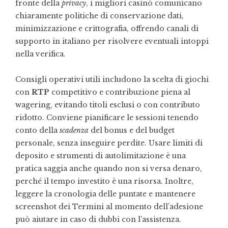
fronte della
privacy
, i migliori casinò comunicano
chiaramente politiche di conservazione dati,
minimizzazione e crittografia, offrendo canali di
supporto in italiano per risolvere eventuali intoppi
nella verifica.
Consigli operativi utili includono la scelta di giochi
con
RTP
competitivo e contribuzione piena al
wagering, evitando titoli esclusi o con contributo
ridotto. Conviene pianificare le sessioni tenendo
conto della
scadenza
del bonus e del budget
personale, senza inseguire perdite. Usare limiti di
deposito e strumenti di autolimitazione è una
pratica saggia anche quando non si versa denaro,
perché il tempo investito è una risorsa. Inoltre,
leggere la cronologia delle puntate e mantenere
screenshot dei Termini al momento dell’adesione
può aiutare in caso di dubbi con l’assistenza.