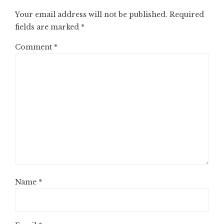
Your email address will not be published.
Required
fields are marked
*
Comment
*
Name
*