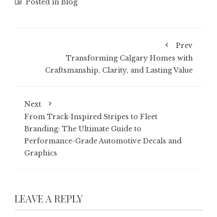
Posted in
Blog
Prev
Transforming Calgary Homes with
Craftsmanship, Clarity, and Lasting Value
Next
From Track-Inspired Stripes to Fleet
Branding: The Ultimate Guide to
Performance-Grade Automotive Decals and
Graphics
LEAVE A REPLY