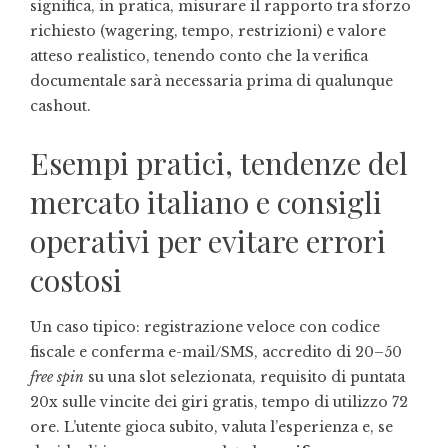
significa, in pratica, misurare il rapporto tra sforzo
richiesto (wagering, tempo, restrizioni) e valore
atteso realistico, tenendo conto che la verifica
documentale sarà necessaria prima di qualunque
cashout.
Esempi pratici, tendenze del
mercato italiano e consigli
operativi per evitare errori
costosi
Un caso tipico: registrazione veloce con codice
fiscale e conferma e-mail/SMS, accredito di 20–50
free spin
su una slot selezionata, requisito di puntata
20x sulle vincite dei giri gratis, tempo di utilizzo 72
ore. L’utente gioca subito, valuta l’esperienza e, se