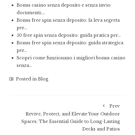
Bonus casino senza deposito e senza invio
documenti:…
Bonus free spin senza deposito: la leva segreta
per…
50 free spin senza deposito: guida pratica per…
Bonus free spin senza deposito: guida strategica
per…
Scopri come funzionano i migliori bonus casino
senza…
Posted in
Blog
Prev
Revive, Protect, and Elevate Your Outdoor
Spaces: The Essential Guide to Long-Lasting
Decks and Patios