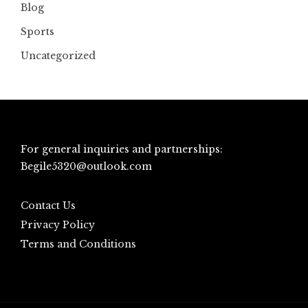
Blog
Sports
Uncategorized
For general inquiries and partnerships:
Begile5320@outlook.com
Contact Us
Privacy Policy
Terms and Conditions