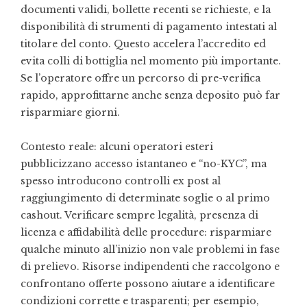
documenti validi, bollette recenti se richieste, e la
disponibilità di strumenti di pagamento intestati al
titolare del conto. Questo accelera l’accredito ed
evita colli di bottiglia nel momento più importante.
Se l’operatore offre un percorso di pre-verifica
rapido, approfittarne anche senza deposito può far
risparmiare giorni.
Contesto reale: alcuni operatori esteri
pubblicizzano accesso istantaneo e “no-KYC”, ma
spesso introducono controlli ex post al
raggiungimento di determinate soglie o al primo
cashout. Verificare sempre legalità, presenza di
licenza e affidabilità delle procedure: risparmiare
qualche minuto all’inizio non vale problemi in fase
di prelievo. Risorse indipendenti che raccolgono e
confrontano offerte possono aiutare a identificare
condizioni corrette e trasparenti; per esempio,