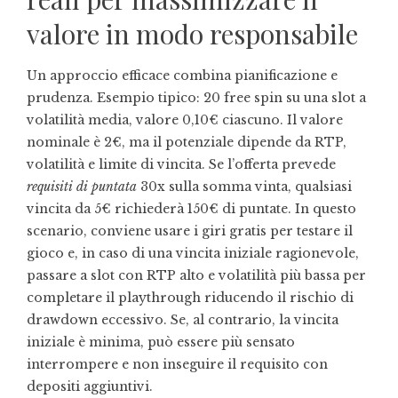
valore in modo responsabile
Un approccio efficace combina pianificazione e
prudenza. Esempio tipico: 20 free spin su una slot a
volatilità media, valore 0,10€ ciascuno. Il valore
nominale è 2€, ma il potenziale dipende da RTP,
volatilità e limite di vincita. Se l’offerta prevede
requisiti di puntata
30x sulla somma vinta, qualsiasi
vincita da 5€ richiederà 150€ di puntate. In questo
scenario, conviene usare i giri gratis per testare il
gioco e, in caso di una vincita iniziale ragionevole,
passare a slot con RTP alto e volatilità più bassa per
completare il playthrough riducendo il rischio di
drawdown eccessivo. Se, al contrario, la vincita
iniziale è minima, può essere più sensato
interrompere e non inseguire il requisito con
depositi aggiuntivi.