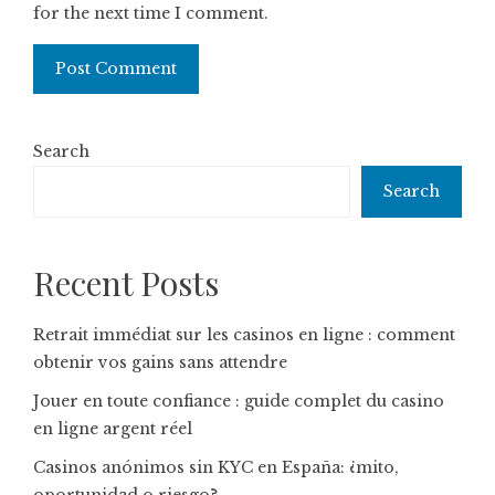
for the next time I comment.
Search
Search
Recent Posts
Retrait immédiat sur les casinos en ligne : comment
obtenir vos gains sans attendre
Jouer en toute confiance : guide complet du casino
en ligne argent réel
Casinos anónimos sin KYC en España: ¿mito,