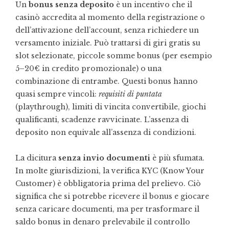
Un
bonus senza deposito
è un incentivo che il
casinò accredita al momento della registrazione o
dell’attivazione dell’account, senza richiedere un
versamento iniziale. Può trattarsi di giri gratis su
slot selezionate, piccole somme bonus (per esempio
5–20€ in credito promozionale) o una
combinazione di entrambe. Questi bonus hanno
quasi sempre vincoli:
requisiti di puntata
(playthrough), limiti di vincita convertibile, giochi
qualificanti, scadenze ravvicinate. L’assenza di
deposito non equivale all’assenza di condizioni.
La dicitura
senza invio documenti
è più sfumata.
In molte giurisdizioni, la verifica KYC (Know Your
Customer) è obbligatoria prima del prelievo. Ciò
significa che si potrebbe ricevere il bonus e giocare
senza caricare documenti, ma per trasformare il
saldo bonus in denaro prelevabile il controllo