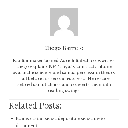
Diego Barreto
Rio filmmaker turned Zürich fintech copywriter.
Diego explains NFT royalty contracts, alpine
avalanche science, and samba percussion theory
—all before his second espresso. He rescues
retired ski lift chairs and converts them into
reading swings.
Related Posts:
Bonus casino senza deposito e senza invio
documenti:…