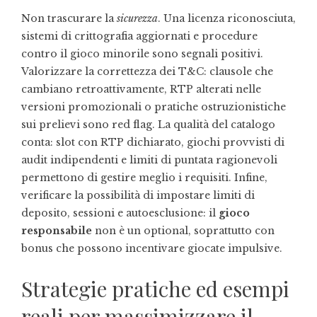
Non trascurare la
sicurezza
. Una licenza riconosciuta,
sistemi di crittografia aggiornati e procedure
contro il gioco minorile sono segnali positivi.
Valorizzare la correttezza dei T&C: clausole che
cambiano retroattivamente, RTP alterati nelle
versioni promozionali o pratiche ostruzionistiche
sui prelievi sono red flag. La qualità del catalogo
conta: slot con RTP dichiarato, giochi provvisti di
audit indipendenti e limiti di puntata ragionevoli
permettono di gestire meglio i requisiti. Infine,
verificare la possibilità di impostare limiti di
deposito, sessioni e autoesclusione: il
gioco
responsabile
non è un optional, soprattutto con
bonus che possono incentivare giocate impulsive.
Strategie pratiche ed esempi
reali per massimizzare il