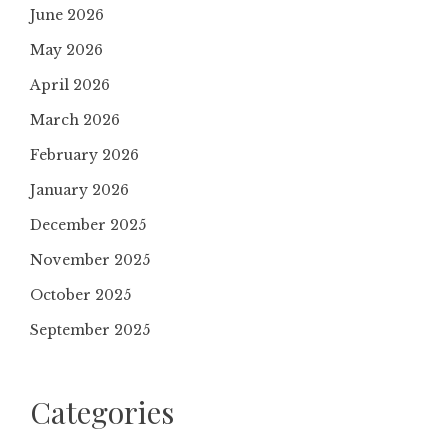
June 2026
May 2026
April 2026
March 2026
February 2026
January 2026
December 2025
November 2025
October 2025
September 2025
Categories