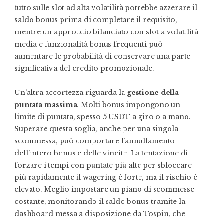
tutto sulle slot ad alta volatilità potrebbe azzerare il
saldo bonus prima di completare il requisito,
mentre un approccio bilanciato con slot a volatilità
media e funzionalità bonus frequenti può
aumentare le probabilità di conservare una parte
significativa del credito promozionale.
Un’altra accortezza riguarda la
gestione della
puntata massima
. Molti bonus impongono un
limite di puntata, spesso 5 USDT a giro o a mano.
Superare questa soglia, anche per una singola
scommessa, può comportare l’annullamento
dell’intero bonus e delle vincite. La tentazione di
forzare i tempi con puntate più alte per sbloccare
più rapidamente il wagering è forte, ma il rischio è
elevato. Meglio impostare un piano di scommesse
costante, monitorando il saldo bonus tramite la
dashboard messa a disposizione da Tospin, che