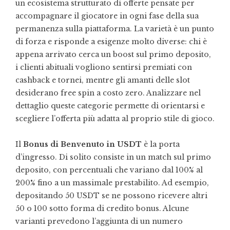
un ecosistema strutturato di offerte pensate per
accompagnare il giocatore in ogni fase della sua
permanenza sulla piattaforma. La varietà è un punto
di forza e risponde a esigenze molto diverse: chi è
appena arrivato cerca un boost sul primo deposito,
i clienti abituali vogliono sentirsi premiati con
cashback e tornei, mentre gli amanti delle slot
desiderano free spin a costo zero. Analizzare nel
dettaglio queste categorie permette di orientarsi e
scegliere l’offerta più adatta al proprio stile di gioco.
Il
Bonus di Benvenuto in USDT
è la porta
d’ingresso. Di solito consiste in un match sul primo
deposito, con percentuali che variano dal 100% al
200% fino a un massimale prestabilito. Ad esempio,
depositando 50 USDT se ne possono ricevere altri
50 o 100 sotto forma di credito bonus. Alcune
varianti prevedono l’aggiunta di un numero