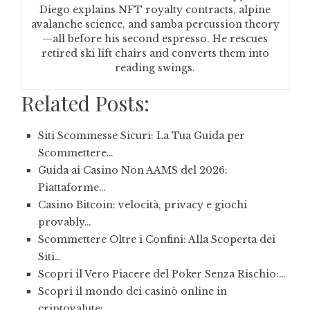
Diego explains NFT royalty contracts, alpine
avalanche science, and samba percussion theory
—all before his second espresso. He rescues
retired ski lift chairs and converts them into
reading swings.
Related Posts:
Siti Scommesse Sicuri: La Tua Guida per
Scommettere…
Guida ai Casino Non AAMS del 2026:
Piattaforme…
Casino Bitcoin: velocità, privacy e giochi
provably…
Scommettere Oltre i Confini: Alla Scoperta dei
Siti…
Scopri il Vero Piacere del Poker Senza Rischio:…
Scopri il mondo dei casinò online in
criptovalute:…