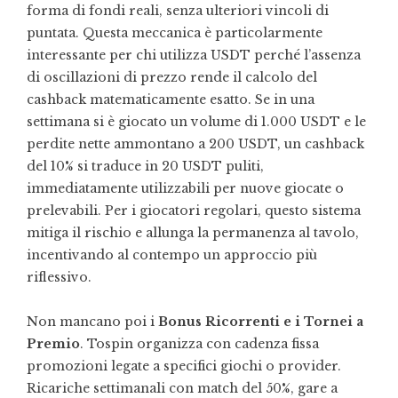
forma di fondi reali, senza ulteriori vincoli di
puntata. Questa meccanica è particolarmente
interessante per chi utilizza USDT perché l’assenza
di oscillazioni di prezzo rende il calcolo del
cashback matematicamente esatto. Se in una
settimana si è giocato un volume di 1.000 USDT e le
perdite nette ammontano a 200 USDT, un cashback
del 10% si traduce in 20 USDT puliti,
immediatamente utilizzabili per nuove giocate o
prelevabili. Per i giocatori regolari, questo sistema
mitiga il rischio e allunga la permanenza al tavolo,
incentivando al contempo un approccio più
riflessivo.
Non mancano poi i
Bonus Ricorrenti e i Tornei a
Premio
. Tospin organizza con cadenza fissa
promozioni legate a specifici giochi o provider.
Ricariche settimanali con match del 50%, gare a