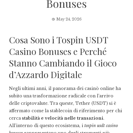
Bonuses
May 24, 2026
Cosa Sono i Tospin USDT
Casino Bonuses e Perché
Stanno Cambiando il Gioco
d’Azzardo Digitale
Negli ultimi anni, il panorama dei casinò online ha
subito una trasformazione radicale con l’arrivo
delle criptovalute. Tra queste, Tether (USDT) si è
affermato come la stablecoin di riferimento per chi
cerca
stabilità e velocità nelle transazioni
.
All’interno di questo ecosistema, i
tospin usdt casino