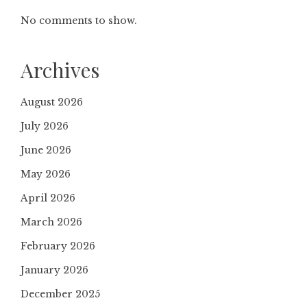
No comments to show.
Archives
August 2026
July 2026
June 2026
May 2026
April 2026
March 2026
February 2026
January 2026
December 2025