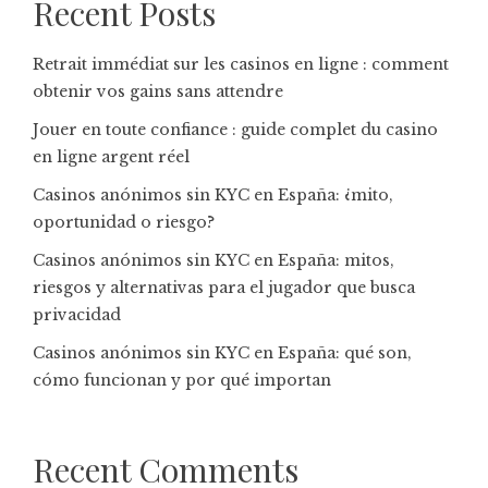
Recent Posts
Retrait immédiat sur les casinos en ligne : comment
obtenir vos gains sans attendre
Jouer en toute confiance : guide complet du casino
en ligne argent réel
Casinos anónimos sin KYC en España: ¿mito,
oportunidad o riesgo?
Casinos anónimos sin KYC en España: mitos,
riesgos y alternativas para el jugador que busca
privacidad
Casinos anónimos sin KYC en España: qué son,
cómo funcionan y por qué importan
Recent Comments