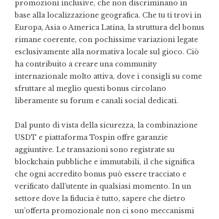
promozioni inclusive, che non discriminano in
base alla localizzazione geografica. Che tu ti trovi in
Europa, Asia o America Latina, la struttura del bonus
rimane coerente, con pochissime variazioni legate
esclusivamente alla normativa locale sul gioco. Ciò
ha contribuito a creare una community
internazionale molto attiva, dove i consigli su come
sfruttare al meglio questi bonus circolano
liberamente su forum e canali social dedicati.
Dal punto di vista della sicurezza, la combinazione
USDT e piattaforma Tospin offre garanzie
aggiuntive. Le transazioni sono registrate su
blockchain pubbliche e immutabili, il che significa
che ogni accredito bonus può essere tracciato e
verificato dall’utente in qualsiasi momento. In un
settore dove la fiducia è tutto, sapere che dietro
un’offerta promozionale non ci sono meccanismi