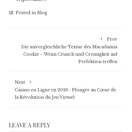
Posted in
Blog
Prev
Die unvergleichliche Textur des Macadamia
Cookie – Wenn Crunch und Cremigkeit auf
Perfektion treffen
Next
Casino en Ligne en 2026 : Plongée au Cœur de
la Révolution du Jeu Virtuel
LEAVE A REPLY