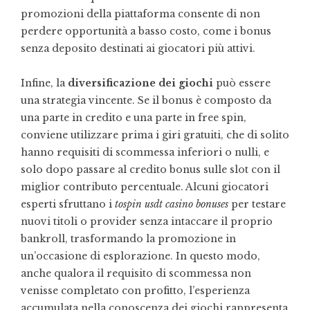
promozioni della piattaforma consente di non
perdere opportunità a basso costo, come i bonus
senza deposito destinati ai giocatori più attivi.
Infine, la
diversificazione dei giochi
può essere
una strategia vincente. Se il bonus è composto da
una parte in credito e una parte in free spin,
conviene utilizzare prima i giri gratuiti, che di solito
hanno requisiti di scommessa inferiori o nulli, e
solo dopo passare al credito bonus sulle slot con il
miglior contributo percentuale. Alcuni giocatori
esperti sfruttano i
tospin usdt casino bonuses
per testare
nuovi titoli o provider senza intaccare il proprio
bankroll, trasformando la promozione in
un’occasione di esplorazione. In questo modo,
anche qualora il requisito di scommessa non
venisse completato con profitto, l’esperienza
accumulata nella conoscenza dei giochi rappresenta