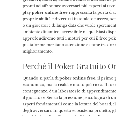
pronti ad affrontare avversari più esperti ai tavol
play poker online free
rappresenta la porta d’acc
proprie abilità e divertirsi in totale sicurezza, s
o un giocatore di lunga data che vuole sperimenta
ambiente dinamico, accessibile da qualsiasi dispos
approfondiremo tutti i motivi per cui il free poker
piattaforme meritano attenzione e come trasform
miglioramento.
Perché il Poker Gratuito On
Quando si parla di
poker online free
, il primo 
economico, ma la realtà è molto più ricca. Il fo
conseguenze: è un laboratorio di apprendimento
il giocatore. Senza la pressione psicologica di u
aspetti fondamentali come la lettura del board, il
degli avversari. In questo ecosistema protetto, gl