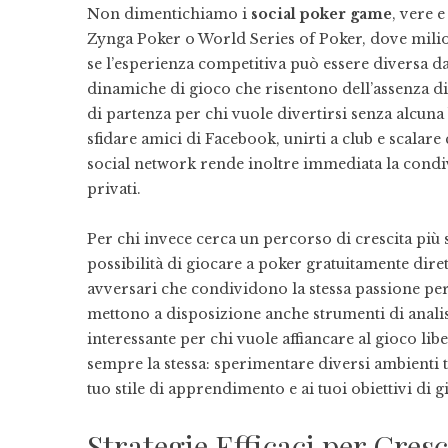
Non dimentichiamo i
social poker game
, vere 
Zynga Poker o World Series of Poker, dove milion
se l’esperienza competitiva può essere diversa d
dinamiche di gioco che risentono dell’assenza di
di partenza per chi vuole divertirsi senza alcuna 
sfidare amici di Facebook, unirti a club e scalare 
social network rende inoltre immediata la condivis
privati.
Per chi invece cerca un percorso di crescita più s
possibilità di giocare a poker gratuitamente dire
avversari che condividono la stessa passione per
mettono a disposizione anche strumenti di analis
interessante per chi vuole affiancare al gioco l
sempre la stessa: sperimentare diversi ambienti ti
tuo stile di apprendimento e ai tuoi obiettivi di g
Strategie Efficaci per Cre