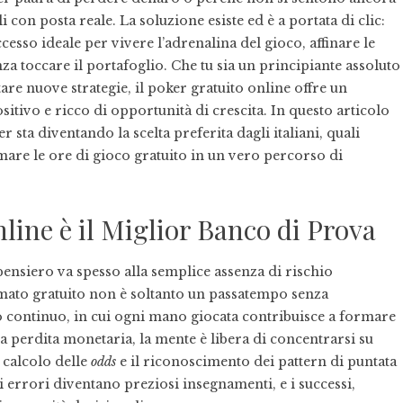
i con posta reale. La soluzione esiste ed è a portata di clic:
esso ideale per vivere l’adrenalina del gioco, affinare le
enza toccare il portafoglio. Che tu sia un principiante assoluto
re nuove strategie, il poker gratuito online offre un
itivo e ricco di opportunità di crescita. In questo articolo
 sta diventando la scelta preferita dagli italiani, quali
are le ore di gioco gratuito in un vero percorso di
line è il Miglior Banco di Prova
pensiero va spesso alla semplice assenza di rischio
rmato gratuito non è soltanto un passatempo senza
 continuo, in cui ogni mano giocata contribuisce a formare
na perdita monetaria, la mente è libera di concentrarsi su
 calcolo delle
odds
e il riconoscimento dei pattern di puntata
i errori diventano preziosi insegnamenti, e i successi,