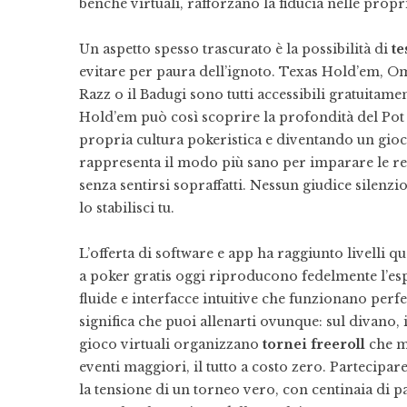
benché virtuali, rafforzano la fiducia nelle propr
Un aspetto spesso trascurato è la possibilità di
te
evitare per paura dell’ignoto. Texas Hold’em, Om
Razz o il Badugi sono tutti accessibili gratuita
Hold’em può così scoprire la profondità del Po
propria cultura pokeristica e diventando un giocat
rappresenta il modo più sano per imparare le rego
senza sentirsi sopraffatti. Nessun giudice silenzio
lo stabilisci tu.
L’offerta di software e app ha raggiunto livelli q
a poker gratis oggi riproducono fedelmente l’esp
fluide e interfacce intuitive che funzionano perf
significa che puoi allenarti ovunque: sul divano,
gioco virtuali organizzano
tornei freeroll
che me
eventi maggiori, il tutto a costo zero. Partecipa
la tensione di un torneo vero, con centinaia di p