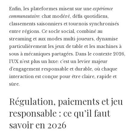
Enfin, les plateformes misent sur une
expérience
communautaire
: chat modéré, défis quotidiens,
classements saisonniers et tournois synchronisés
entre régions. Ce socle social, combiné au
streaming et aux modes multi-joueurs, dynamise
particulièrement les jeux de table et les machines à
sous à mécaniques partagées. Dans le contexte 2026,
l’UX n’est plus un luxe: c’est un levier majeur
d’engagement responsable et durable, où chaque
interaction est conçue pour être claire, rapide et
sûre.
Régulation, paiements et jeu
responsable : ce qu’il faut
savoir en 2026