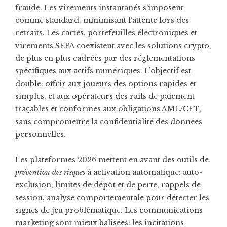
fraude. Les virements instantanés s’imposent
comme standard, minimisant l’attente lors des
retraits. Les cartes, portefeuilles électroniques et
virements SEPA coexistent avec les solutions crypto,
de plus en plus cadrées par des réglementations
spécifiques aux actifs numériques. L’objectif est
double: offrir aux joueurs des options rapides et
simples, et aux opérateurs des rails de paiement
traçables et conformes aux obligations AML/CFT,
sans compromettre la confidentialité des données
personnelles.
Les plateformes 2026 mettent en avant des outils de
prévention des risques
à activation automatique: auto-
exclusion, limites de dépôt et de perte, rappels de
session, analyse comportementale pour détecter les
signes de jeu problématique. Les communications
marketing sont mieux balisées: les incitations