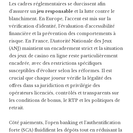
Les cadres réglementaires se durcissent afin
d’assurer un
jeu responsable
et la lutte contre le
blanchiment. En Europe, l’accent est mis sur la
vérification d’identité, l’évaluation d’accessibilité
financière et la prévention des comportements à
risque. En France, l’Autorité Nationale des Jeux
(ANJ) maintient un encadrement strict et la situation
des jeux de casino en ligne reste particulièrement
encadrée, avec des restrictions spécifiques
susceptibles d’évoluer selon les réformes. Il est
crucial que chaque joueur vérifie la légalité des
offres dans sa juridiction et privilégie des
opérateurs licenciés, contrôlés et transparents sur
les conditions de bonus, le RTP et les politiques de
retrait.
Côté paiements, l’open banking et l’authentification
forte (SCA) fluidifient les dépôts tout en réduisant la