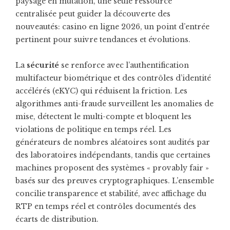
paysage en mutation, une seule ressource
centralisée peut guider la découverte des
nouveautés:
casino en ligne 2026
, un point d’entrée
pertinent pour suivre tendances et évolutions.
La
sécurité
se renforce avec l’authentification
multifacteur biométrique et des contrôles d’identité
accélérés (eKYC) qui réduisent la friction. Les
algorithmes anti-fraude surveillent les anomalies de
mise, détectent le multi-compte et bloquent les
violations de politique en temps réel. Les
générateurs de nombres aléatoires sont audités par
des laboratoires indépendants, tandis que certaines
machines proposent des systèmes « provably fair »
basés sur des preuves cryptographiques. L’ensemble
concilie transparence et stabilité, avec affichage du
RTP en temps réel et contrôles documentés des
écarts de distribution.