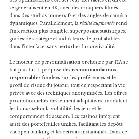
des optimisations côté serveur. Les tables en direct
se généralisent en 4K, avec des croupiers filmés
dans des studios immersifs et des angles de caméra
dynamiques. Parallèlement, la
réalité augmentée
rend
l’interaction plus tangible, superposant statistiques,
guides de stratégie et indicateurs de probabilités
dans l’interface, sans perturber la convivialité.
Le moteur de personnalisation orchestré par l’IA se
fait plus fin. Il propose des
recommandations
responsables
fondées sur les préférences et le
profil de risque du joueur, tout en respectant la vie
privée avec des techniques anonymisées. Les offres
promotionnelles deviennent adaptatives, modulant
les bonus selon la volatilité des jeux et le
comportement de session. Les casinos intègrent
aussi des portefeuilles unifiés, facilitant les dépôts
via open banking et les retraits instantanés. Dans ce