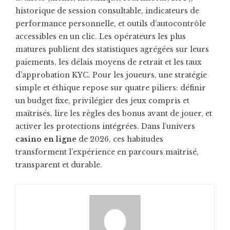
historique de session consultable, indicateurs de
performance personnelle, et outils d’autocontrôle
accessibles en un clic. Les opérateurs les plus
matures publient des statistiques agrégées sur leurs
paiements, les délais moyens de retrait et les taux
d’approbation KYC. Pour les joueurs, une stratégie
simple et éthique repose sur quatre piliers: définir
un budget fixe, privilégier des jeux compris et
maîtrisés, lire les règles des bonus avant de jouer, et
activer les protections intégrées. Dans l’univers
casino en ligne
de 2026, ces habitudes
transforment l’expérience en parcours maîtrisé,
transparent et durable.