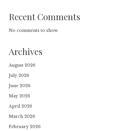
Recent Comments
No comments to show.
Archives
August 2026
July 2026
June 2026
May 2026
April 2026
March 2026
February 2026