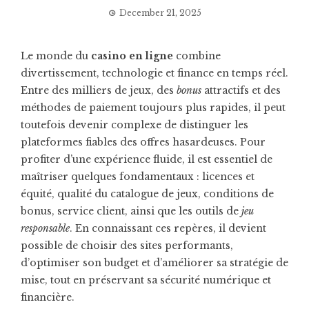
December 21, 2025
Le monde du
casino en ligne
combine
divertissement, technologie et finance en temps réel.
Entre des milliers de jeux, des
bonus
attractifs et des
méthodes de paiement toujours plus rapides, il peut
toutefois devenir complexe de distinguer les
plateformes fiables des offres hasardeuses. Pour
profiter d’une expérience fluide, il est essentiel de
maîtriser quelques fondamentaux : licences et
équité, qualité du catalogue de jeux, conditions de
bonus, service client, ainsi que les outils de
jeu
responsable
. En connaissant ces repères, il devient
possible de choisir des sites performants,
d’optimiser son budget et d’améliorer sa stratégie de
mise, tout en préservant sa sécurité numérique et
financière.