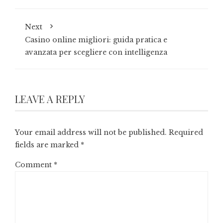
Next
Casino online migliori: guida pratica e
avanzata per scegliere con intelligenza
LEAVE A REPLY
Your email address will not be published.
Required
fields are marked
*
Comment
*