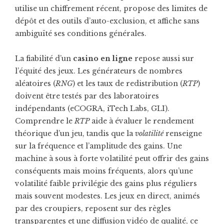
utilise un chiffrement récent, propose des limites de
dépôt et des outils d’auto-exclusion, et affiche sans
ambiguïté ses conditions générales.
La fiabilité d’un
casino en ligne
repose aussi sur
l’équité des jeux. Les générateurs de nombres
aléatoires (
RNG
) et les taux de redistribution (
RTP
)
doivent être testés par des laboratoires
indépendants (eCOGRA, iTech Labs, GLI).
Comprendre le
RTP
aide à évaluer le rendement
théorique d’un jeu, tandis que la
volatilité
renseigne
sur la fréquence et l’amplitude des gains. Une
machine à sous à forte volatilité peut offrir des gains
conséquents mais moins fréquents, alors qu’une
volatilité faible privilégie des gains plus réguliers
mais souvent modestes. Les jeux en direct, animés
par des croupiers, reposent sur des règles
transparentes et une diffusion vidéo de qualité, ce