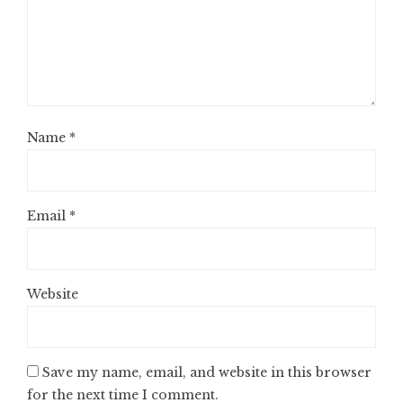
Name
*
Email
*
Website
Save my name, email, and website in this browser
for the next time I comment.