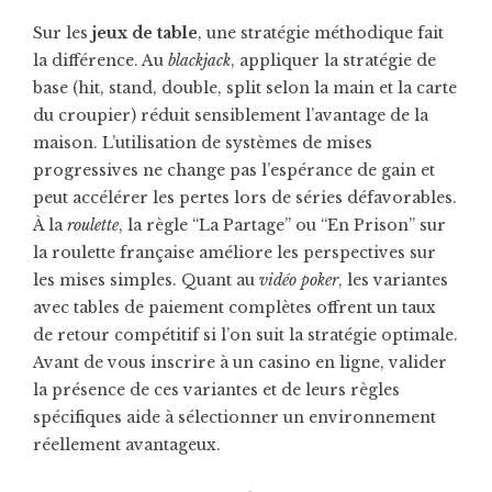
Sur les
jeux de table
, une stratégie méthodique fait
la différence. Au
blackjack
, appliquer la stratégie de
base (hit, stand, double, split selon la main et la carte
du croupier) réduit sensiblement l’avantage de la
maison. L’utilisation de systèmes de mises
progressives ne change pas l’espérance de gain et
peut accélérer les pertes lors de séries défavorables.
À la
roulette
, la règle “La Partage” ou “En Prison” sur
la roulette française améliore les perspectives sur
les mises simples. Quant au
vidéo poker
, les variantes
avec tables de paiement complètes offrent un taux
de retour compétitif si l’on suit la stratégie optimale.
Avant de vous inscrire à un
casino en ligne
, valider
la présence de ces variantes et de leurs règles
spécifiques aide à sélectionner un environnement
réellement avantageux.