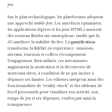
jeu.
Sur le plan technologique, les plateformes adoptent
une approche
mobile-first
. Les interfaces optimisées,
les applications légères et les jeux HTML5 assurent
des sessions fluides sur smartphone, tandis que la
5G améliore la stabilité du live. La
gamification
transforme la fidélité en expérience : missions,
niveaux, tournois et coffres récompensent
l’engagement. Bien utilisés, ces mécanismes
augmentent la motivation et la découverte de
nouveaux titres, à condition de ne pas inciter à
dépasser ses limites. Les éditeurs intègrent aussi des
fonctionnalités de “reality check” et des tableaux de
bord personnels pour visualiser son activité, son
temps de jeu et ses dépenses, renforçant ainsi la
transparence.