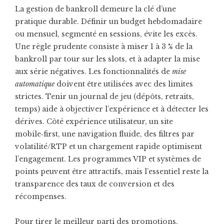
La gestion de bankroll demeure la clé d’une
pratique durable. Définir un budget hebdomadaire
ou mensuel, segmenté en sessions, évite les excès.
Une règle prudente consiste à miser 1 à 3 % de la
bankroll par tour sur les slots, et à adapter la mise
aux série négatives. Les fonctionnalités de
mise
automatique
doivent être utilisées avec des limites
strictes. Tenir un journal de jeu (dépôts, retraits,
temps) aide à objectiver l’expérience et à détecter les
dérives. Côté expérience utilisateur, un site
mobile‑first, une navigation fluide, des filtres par
volatilité/RTP et un chargement rapide optimisent
l’engagement. Les programmes VIP et systèmes de
points peuvent être attractifs, mais l’essentiel reste la
transparence des taux de conversion et des
récompenses.
Pour tirer le meilleur parti des promotions,