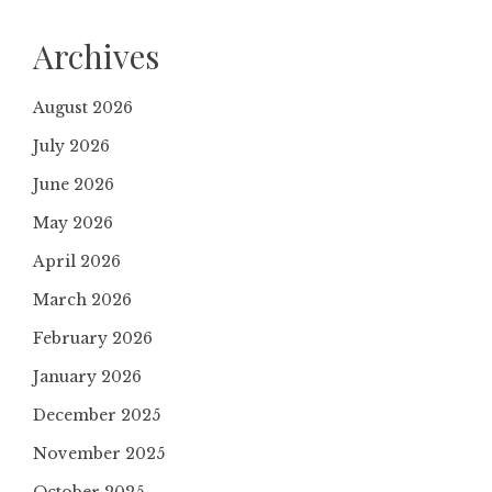
Archives
August 2026
July 2026
June 2026
May 2026
April 2026
March 2026
February 2026
January 2026
December 2025
November 2025