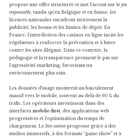
propose une offre structurée et met l’accent sur le
jeu
responsable
, tandis qu’en Belgique et en Suisse, les
licences nationales encadrent strictement la
publicité, les bonus et les limites de dépôt. En
France, l’interdiction des casinos en ligne incite les
régulateurs à renforcer la prévention et à lutter
contre les sites illégaux. Dans ce contexte, la
pédagogie et la transparence prennent le pas sur
l’agressivité marketing, favorisant un
environnement plus sain.
Les données d’usage montrent un basculement
massif vers le mobile, souvent au‑delà de 60 % du
trafic. Les opérateurs investissent dans des
interfaces
mobile‑first
, des applications web
progressives et l’optimisation du temps de
chargement. Le
live casino
progresse grâce à des
studios immersifs, à des formats “game show” et à