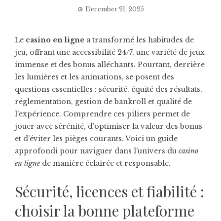
December 21, 2025
Le
casino en ligne
a transformé les habitudes de
jeu, offrant une accessibilité 24/7, une variété de jeux
immense et des bonus alléchants. Pourtant, derrière
les lumières et les animations, se posent des
questions essentielles : sécurité, équité des résultats,
réglementation, gestion de bankroll et qualité de
l’expérience. Comprendre ces piliers permet de
jouer avec sérénité, d’optimiser la valeur des bonus
et d’éviter les pièges courants. Voici un guide
approfondi pour naviguer dans l’univers du
casino
en ligne
de manière éclairée et responsable.
Sécurité, licences et fiabilité :
choisir la bonne plateforme