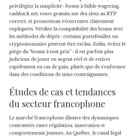
privilégiez la simplicité : bonus à faible wagering,
cashback net, tours gratuits sur des slots au RTP
correct, et promotions récurrentes clairement
expliquées. Vérifiez la compatibilité des bonus avec
les méthodes de dépôt : certains portefeuilles ou
cryptomonnaies peuvent être exclus. Enfin, évitez le
piège du “bonus à tout prix” : il est parfois plus
judicieux de jouer en argent réel et de retirer
rapidement en cas de gain, plutôt que de s’enfermer
dans des conditions de mise contraignantes.
Études de cas et tendances
du secteur francophone
Le marché francophone illustre des dynamiques
contrastées entre régulation, innovation et
comportements joueurs. Au Québec, le canal légal