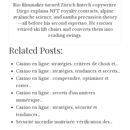
Rio filmmaker turned Zürich fintech copywriter.
Diego explains NFT royalty contracts, alpine
avalanche science, and samba percussion theory
—all before his second espresso. He rescues
retired ski lift chairs and converts them into
reading swings.
Related Posts:
Casino en ligne: stratégies, critères de choix et…
Casino en ligne : stratégies, tendances et secrets…
Casino en ligne : comprendre, optimiser et
rester…
Casino en ligne : secrets d’un univers
numérique…
Casino en ligne : stratégies, sécurité et
tendances…
Sécurité incendie maîtrisée: vérification des…