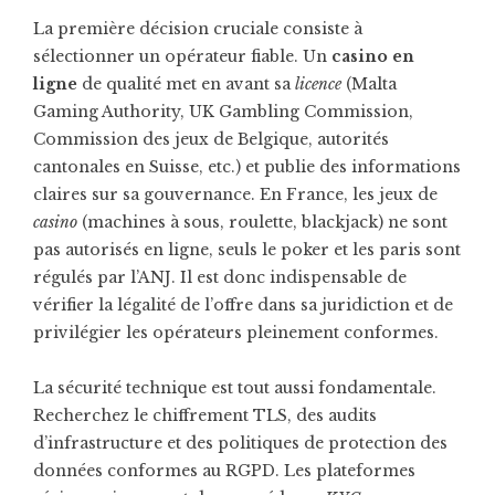
La première décision cruciale consiste à
sélectionner un opérateur fiable. Un
casino en
ligne
de qualité met en avant sa
licence
(Malta
Gaming Authority, UK Gambling Commission,
Commission des jeux de Belgique, autorités
cantonales en Suisse, etc.) et publie des informations
claires sur sa gouvernance. En France, les jeux de
casino
(machines à sous, roulette, blackjack) ne sont
pas autorisés en ligne, seuls le poker et les paris sont
régulés par l’ANJ. Il est donc indispensable de
vérifier la légalité de l’offre dans sa juridiction et de
privilégier les opérateurs pleinement conformes.
La sécurité technique est tout aussi fondamentale.
Recherchez le chiffrement TLS, des audits
d’infrastructure et des politiques de protection des
données conformes au RGPD. Les plateformes