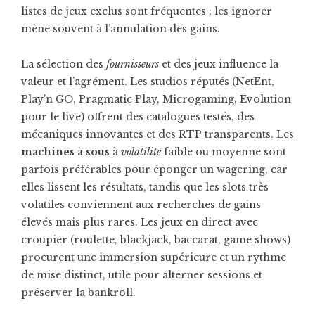
listes de jeux exclus sont fréquentes ; les ignorer
mène souvent à l’annulation des gains.
La sélection des
fournisseurs
et des jeux influence la
valeur et l’agrément. Les studios réputés (NetEnt,
Play’n GO, Pragmatic Play, Microgaming, Evolution
pour le live) offrent des catalogues testés, des
mécaniques innovantes et des RTP transparents. Les
machines à sous
à
volatilité
faible ou moyenne sont
parfois préférables pour éponger un wagering, car
elles lissent les résultats, tandis que les slots très
volatiles conviennent aux recherches de gains
élevés mais plus rares. Les jeux en direct avec
croupier (roulette, blackjack, baccarat, game shows)
procurent une immersion supérieure et un rythme
de mise distinct, utile pour alterner sessions et
préserver la bankroll.