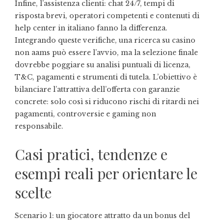
Infine, l’assistenza clienti: chat 24/7, tempi di
risposta brevi, operatori competenti e contenuti di
help center in italiano fanno la differenza.
Integrando queste verifiche, una ricerca su
casino
non aams
può essere l’avvio, ma la selezione finale
dovrebbe poggiare su analisi puntuali di licenza,
T&C, pagamenti e strumenti di tutela. L’obiettivo è
bilanciare l’attrattiva dell’offerta con garanzie
concrete: solo così si riducono rischi di ritardi nei
pagamenti, controversie e gaming non
responsabile.
Casi pratici, tendenze e
esempi reali per orientare le
scelte
Scenario 1: un giocatore attratto da un bonus del