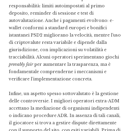
responsabilità: limiti autoimpostati al primo
deposito, reminder di sessione e test di
autovalutazione. Anche i pagamenti evolvono: e-
wallet conformi a standard europei e bonifici
istantanei PSD2 migliorano la velocità, mentre l’uso
di criptovalute resta variabile e dipende dalla
giurisdizione, con implicazioni su volatilità e
tracciabilità. Alcuni operatori sperimentano giochi
provably fair
per aumentare la trasparenza, ma è
fondamentale comprenderne i meccanismi e
verificare l’implementazione concreta.
Infine, un aspetto spesso sottovalutato è la gestione
delle controversie. I migliori operatori extra-ADM
accettano la mediazione di organismi indipendenti
o indicano procedure ADR. In assenza di tali canali,
il giocatore si trova a gestire dispute direttamente
con il supporto del sito, con esiti variabili. Prima di