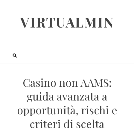
Skip
to
VIRTUALMIN
content
Casino non AAMS:
guida avanzata a
opportunità, rischi e
criteri di scelta