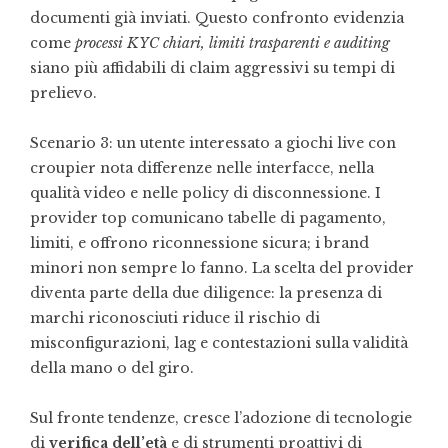
documenti già inviati. Questo confronto evidenzia
come
processi KYC chiari, limiti trasparenti e auditing
siano più affidabili di claim aggressivi su tempi di
prelievo.
Scenario 3: un utente interessato a giochi live con
croupier nota differenze nelle interfacce, nella
qualità video e nelle policy di disconnessione. I
provider top comunicano tabelle di pagamento,
limiti, e offrono riconnessione sicura; i brand
minori non sempre lo fanno. La scelta del provider
diventa parte della due diligence: la presenza di
marchi riconosciuti riduce il rischio di
misconfigurazioni, lag e contestazioni sulla validità
della mano o del giro.
Sul fronte tendenze, cresce l’adozione di tecnologie
di
verifica dell’età
e di strumenti proattivi di