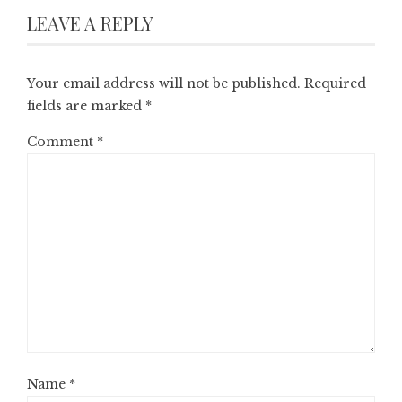
LEAVE A REPLY
Your email address will not be published.
Required
fields are marked
*
Comment
*
Name
*