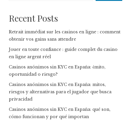
Recent Posts
Retrait immédiat sur les casinos en ligne : comment
obtenir vos gains sans attendre
Jouer en toute confiance : guide complet du casino
en ligne argent réel
Casinos anónimos sin KYC en España: ¿mito,
oportunidad o riesgo?
Casinos anónimos sin KYC en España: mitos,
riesgos y alternativas para el jugador que busca
privacidad
Casinos anónimos sin KYC en España: qué son,
cómo funcionan y por qué importan