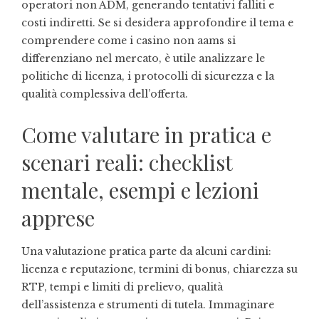
operatori non ADM, generando tentativi falliti e
costi indiretti. Se si desidera approfondire il tema e
comprendere come i
casino non aams
si
differenziano nel mercato, è utile analizzare le
politiche di licenza, i protocolli di sicurezza e la
qualità complessiva dell’offerta.
Come valutare in pratica e
scenari reali: checklist
mentale, esempi e lezioni
apprese
Una valutazione pratica parte da alcuni cardini:
licenza e reputazione, termini di bonus, chiarezza su
RTP, tempi e limiti di prelievo, qualità
dell’assistenza e strumenti di tutela. Immaginare