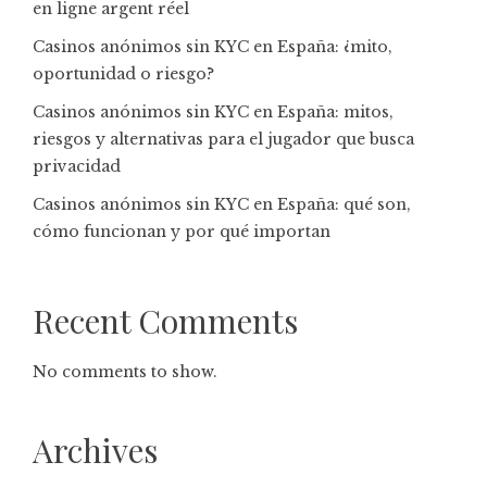
en ligne argent réel
Casinos anónimos sin KYC en España: ¿mito,
oportunidad o riesgo?
Casinos anónimos sin KYC en España: mitos,
riesgos y alternativas para el jugador que busca
privacidad
Casinos anónimos sin KYC en España: qué son,
cómo funcionan y por qué importan
Recent Comments
No comments to show.
Archives