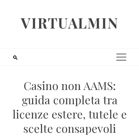
Skip
to
VIRTUALMIN
content
Casino non AAMS:
guida completa tra
licenze estere, tutele e
scelte consapevoli