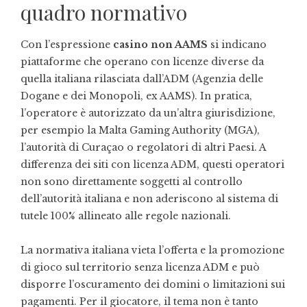
quadro normativo
Con l’espressione
casino non AAMS
si indicano
piattaforme che operano con licenze diverse da
quella italiana rilasciata dall’ADM (Agenzia delle
Dogane e dei Monopoli, ex AAMS). In pratica,
l’operatore è autorizzato da un’altra giurisdizione,
per esempio la Malta Gaming Authority (MGA),
l’autorità di Curaçao o regolatori di altri Paesi. A
differenza dei siti con licenza ADM, questi operatori
non sono direttamente soggetti al controllo
dell’autorità italiana e non aderiscono al sistema di
tutele 100% allineato alle regole nazionali.
La normativa italiana vieta l’offerta e la promozione
di gioco sul territorio senza licenza ADM e può
disporre l’oscuramento dei domini o limitazioni sui
pagamenti. Per il giocatore, il tema non è tanto