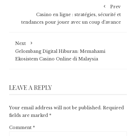
Prev
Casino en ligne : stratégies, sécurité et
tendances pour jouer avec un coup d’avance
Next
Gelombang Digital Hiburan: Memahami
Ekosistem Casino Online di Malaysia
LEAVE A REPLY
Your email address will not be published.
Required
fields are marked
*
Comment
*