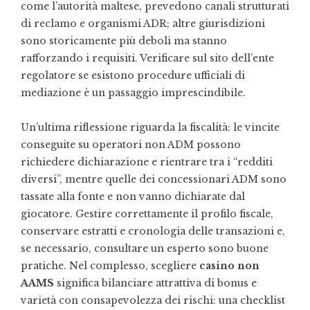
come l’autorità maltese, prevedono canali strutturati
di reclamo e organismi ADR; altre giurisdizioni
sono storicamente più deboli ma stanno
rafforzando i requisiti. Verificare sul sito dell’ente
regolatore se esistono procedure ufficiali di
mediazione è un passaggio imprescindibile.
Un’ultima riflessione riguarda la fiscalità: le vincite
conseguite su operatori non ADM possono
richiedere dichiarazione e rientrare tra i “redditi
diversi”, mentre quelle dei concessionari ADM sono
tassate alla fonte e non vanno dichiarate dal
giocatore. Gestire correttamente il profilo fiscale,
conservare estratti e cronologia delle transazioni e,
se necessario, consultare un esperto sono buone
pratiche. Nel complesso, scegliere
casino non
AAMS
significa bilanciare attrattiva di bonus e
varietà con consapevolezza dei rischi: una checklist