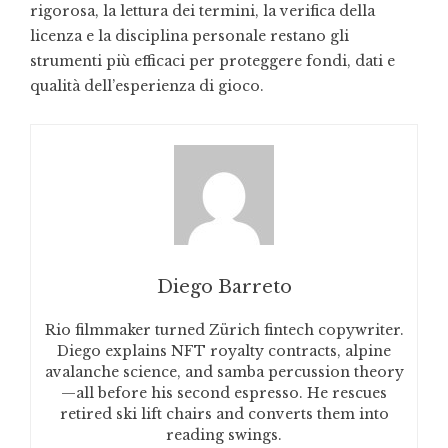
rigorosa, la lettura dei termini, la verifica della
licenza e la disciplina personale restano gli
strumenti più efficaci per proteggere fondi, dati e
qualità dell’esperienza di gioco.
Diego Barreto
Rio filmmaker turned Zürich fintech copywriter.
Diego explains NFT royalty contracts, alpine
avalanche science, and samba percussion theory
—all before his second espresso. He rescues
retired ski lift chairs and converts them into
reading swings.