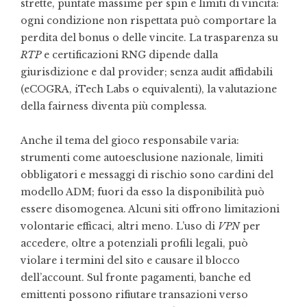
strette, puntate massime per spin e limiti di vincita:
ogni condizione non rispettata può comportare la
perdita del bonus o delle vincite. La trasparenza su
RTP
e certificazioni RNG dipende dalla
giurisdizione e dal provider; senza audit affidabili
(eCOGRA, iTech Labs o equivalenti), la valutazione
della fairness diventa più complessa.
Anche il tema del gioco responsabile varia:
strumenti come autoesclusione nazionale, limiti
obbligatori e messaggi di rischio sono cardini del
modello ADM; fuori da esso la disponibilità può
essere disomogenea. Alcuni siti offrono limitazioni
volontarie efficaci, altri meno. L’uso di
VPN
per
accedere, oltre a potenziali profili legali, può
violare i termini del sito e causare il blocco
dell’account. Sul fronte pagamenti, banche ed
emittenti possono rifiutare transazioni verso