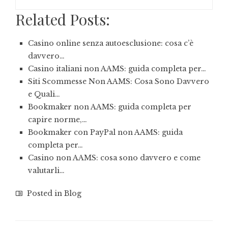
Related Posts:
Casino online senza autoesclusione: cosa c’è
davvero…
Casino italiani non AAMS: guida completa per…
Siti Scommesse Non AAMS: Cosa Sono Davvero
e Quali…
Bookmaker non AAMS: guida completa per
capire norme,…
Bookmaker con PayPal non AAMS: guida
completa per…
Casino non AAMS: cosa sono davvero e come
valutarli…
Posted in
Blog