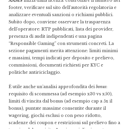
AAMS
inizia dalla licenza: controllare il numero nel
footer, verificare sul sito dell’autorità regolatoria e
analizzare eventuali sanzioni o richiami pubblici.
Subito dopo, conviene osservare la trasparenza
dell’operatore: RTP pubblicati, lista dei provider,
presenza di audit indipendenti e una pagina
“Responsible Gaming” con strumenti concreti. La
sezione pagamenti merita attenzione: limiti minimi
e massimi, tempi indicati per deposito e prelievo,
commissioni, documenti richiesti per KYC e
politiche antiriciclaggio.
È utile anche un’analisi approfondita dei
bonus
:
requisito di scommessa (ad esempio x30 vs x50),
limiti di vincita dal bonus (ad esempio cap a 5x il
bonus), puntate massime consentite durante il
wagering, giochi esclusi o con peso ridotto,
scadenze dei coupon e restrizioni sul prelievo fino a