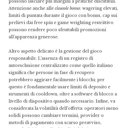
possono lasciare più margini a pratiche discutibili.
Attenzione anche alle
clausole bonus
: wagering elevati,
limiti di puntata durante il gioco con bonus, cap sui
prelievi dai free spin e game weighting restrittivo
possono rendere poco sfruttabili promozioni
all’apparenza generose.
Altro aspetto delicato è la gestione del gioco
responsabile. L’assenza di un registro di
autoesclusione centralizzato come quello italiano
significa che persone in fase di recupero
potrebbero aggirare facilmente i blocchi; per
questo è fondamentale usare limiti di deposito e
strumenti di cooldown, oltre a software di blocco a
livello di dispositivo quando necessario. Infine, va
considerata la volatilità dell’offerta: operatori meno
solidi possono cambiare termini, provider o
metodi di pagamento con scarso preavviso,