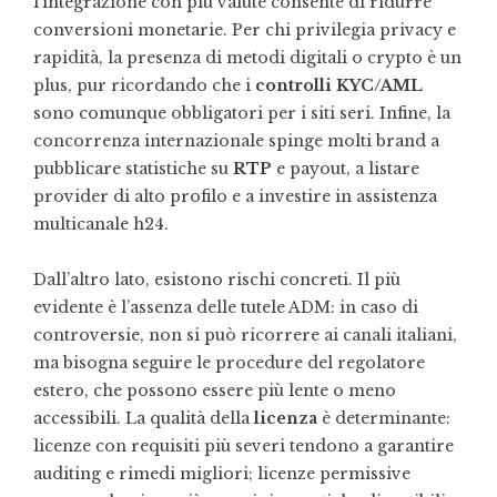
l’integrazione con più valute consente di ridurre
conversioni monetarie. Per chi privilegia privacy e
rapidità, la presenza di metodi digitali o crypto è un
plus, pur ricordando che i
controlli KYC/AML
sono comunque obbligatori per i siti seri. Infine, la
concorrenza internazionale spinge molti brand a
pubblicare statistiche su
RTP
e payout, a listare
provider di alto profilo e a investire in assistenza
multicanale h24.
Dall’altro lato, esistono rischi concreti. Il più
evidente è l’assenza delle tutele ADM: in caso di
controversie, non si può ricorrere ai canali italiani,
ma bisogna seguire le procedure del regolatore
estero, che possono essere più lente o meno
accessibili. La qualità della
licenza
è determinante:
licenze con requisiti più severi tendono a garantire
auditing e rimedi migliori; licenze permissive