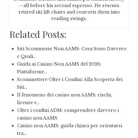
—all before his second espresso. He rescues
retired ski lift chairs and converts them into
reading swings.
Related Posts:
Siti Scommesse Non AAMS: Cosa Sono Davvero
e Quali…
Guida ai Casino Non AAMS del 2026:
Piattaforme…
Scommettere Oltre i Confini: Alla Scoperta dei
Siti…
Il fenomeno dei casino non AAMS: rischi,
licenze e…
Oltre i confini ADM: comprendere davvero i
casino non AAMS
Casino non AAMS: guida chiara per orientarsi
tra…