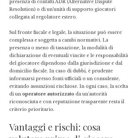
presenza di contatti ADR (Alternative Dispute
Resolution) o di un’unità di supporto giocatori
collegata al regolatore estero.
Sul fronte fiscale e legale, la situazione può essere
complessa e soggetta a cambi normativi. La
presenza o meno di tassazione, la modalità di
dichiarazione di eventuali vincite e le responsabilità
del giocatore dipendono dalla giurisdizione e dal
domicilio fiscale. In caso di dubbi, è prudente
informarsi presso fonti ufficiali o un consulente,
evitando assunzioni rischiose. In ogni caso, la scelta
di un
operatore autorizzato
da un’autorità
riconosciuta e con reputazione trasparente resta il
criterio prioritario.
Vantaggi e rischi: cosa