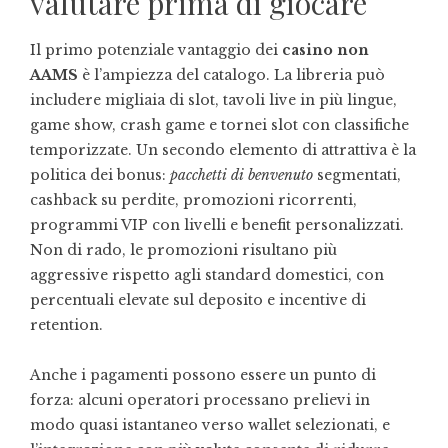
valutare prima di giocare
Il primo potenziale vantaggio dei
casino non
AAMS
è l’ampiezza del catalogo. La libreria può
includere migliaia di slot, tavoli live in più lingue,
game show, crash game e tornei slot con classifiche
temporizzate. Un secondo elemento di attrattiva è la
politica dei bonus:
pacchetti di benvenuto
segmentati,
cashback su perdite, promozioni ricorrenti,
programmi VIP con livelli e benefit personalizzati.
Non di rado, le promozioni risultano più
aggressive rispetto agli standard domestici, con
percentuali elevate sul deposito e incentive di
retention.
Anche i pagamenti possono essere un punto di
forza: alcuni operatori processano prelievi in
modo quasi istantaneo verso wallet selezionati, e