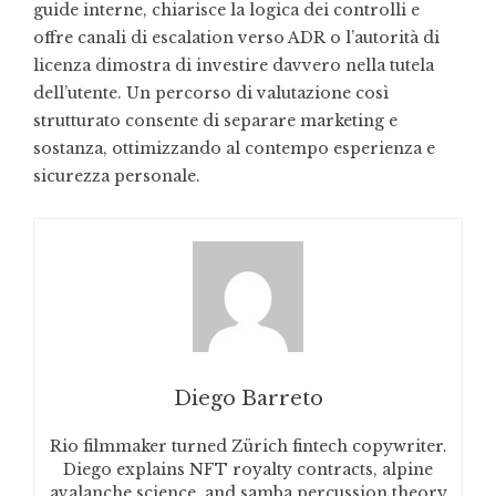
guide interne, chiarisce la logica dei controlli e
offre canali di escalation verso ADR o l’autorità di
licenza dimostra di investire davvero nella tutela
dell’utente. Un percorso di valutazione così
strutturato consente di separare marketing e
sostanza, ottimizzando al contempo esperienza e
sicurezza personale.
Diego Barreto
Rio filmmaker turned Zürich fintech copywriter.
Diego explains NFT royalty contracts, alpine
avalanche science, and samba percussion theory