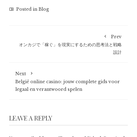
Posted in
Blog
Prev
オンカジで「稼ぐ」を現実にするための思考法と戦略
設計
Next
België online casino: jouw complete gids voor
legaal en verantwoord spelen
LEAVE A REPLY