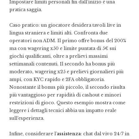
Impostare limiti personali fin dall’inizio è una
pratica saggia.
Caso pratico: un giocatore desidera tavoli live in
lingua straniera e limiti alti. Confronta due
operatori non ADM. Il primo offre bonus del 200%
ma con wagering x50 e limite puntata di 5€ sui
giochi qualificanti, oltre a prelievi massimi
settimanali contenuti. Il secondo ha bonus più
moderato, wagering x25 e prelievi giornalieri più
ampi, con KYC rapido e 2FA obbligatoria.
Nonostante il bonus più piccolo, il secondo risulta
più vantaggioso per rapidità di cashout e minori
restrizioni di gioco. Questo esempio mostra come
leggere i dettagli tecnici abbia un impatto reale
sull’esperienza.
Infine, considerare l’
assistenza
: chat dal vivo 24/7 in