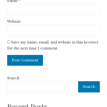
Email
*
Website
Save my name, email, and website in this browser
for the next time I comment.
Search
Search
Recent Posts