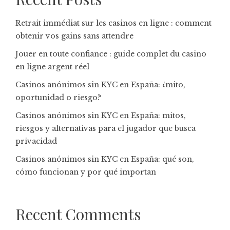
Retrait immédiat sur les casinos en ligne : comment
obtenir vos gains sans attendre
Jouer en toute confiance : guide complet du casino
en ligne argent réel
Casinos anónimos sin KYC en España: ¿mito,
oportunidad o riesgo?
Casinos anónimos sin KYC en España: mitos,
riesgos y alternativas para el jugador que busca
privacidad
Casinos anónimos sin KYC en España: qué son,
cómo funcionan y por qué importan
Recent Comments