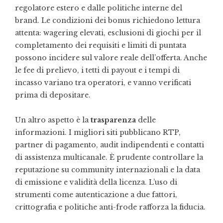
regolatore estero e dalle politiche interne del
brand. Le condizioni dei bonus richiedono lettura
attenta: wagering elevati, esclusioni di giochi per il
completamento dei requisiti e limiti di puntata
possono incidere sul valore reale dell’offerta. Anche
le fee di prelievo, i tetti di payout e i tempi di
incasso variano tra operatori, e vanno verificati
prima di depositare.
Un altro aspetto è la
trasparenza
delle
informazioni. I migliori siti pubblicano RTP,
partner di pagamento, audit indipendenti e contatti
di assistenza multicanale. È prudente controllare la
reputazione su community internazionali e la data
di emissione e validità della licenza. L’uso di
strumenti come autenticazione a due fattori,
crittografia e politiche anti-frode rafforza la fiducia.