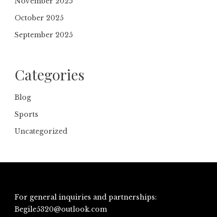
November 2025
October 2025
September 2025
Categories
Blog
Sports
Uncategorized
For general inquiries and partnerships:
Begile5320@outlook.com