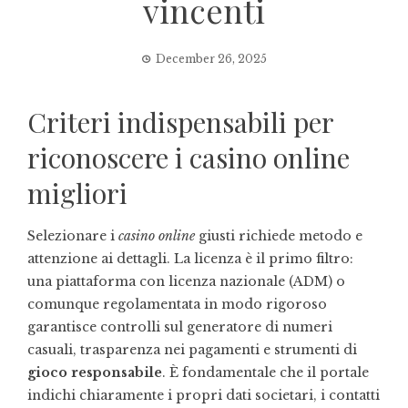
vincenti
December 26, 2025
Criteri indispensabili per
riconoscere i casino online
migliori
Selezionare i
casino online
giusti richiede metodo e
attenzione ai dettagli. La licenza è il primo filtro:
una piattaforma con licenza nazionale (ADM) o
comunque regolamentata in modo rigoroso
garantisce controlli sul generatore di numeri
casuali, trasparenza nei pagamenti e strumenti di
gioco responsabile
. È fondamentale che il portale
indichi chiaramente i propri dati societari, i contatti