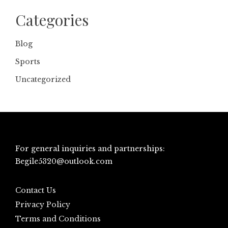
Categories
Blog
Sports
Uncategorized
For general inquiries and partnerships:
Begile5320@outlook.com
Contact Us
Privacy Policy
Terms and Conditions