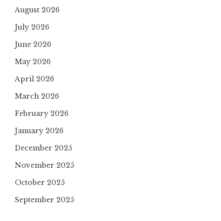
August 2026
July 2026
June 2026
May 2026
April 2026
March 2026
February 2026
January 2026
December 2025
November 2025
October 2025
September 2025