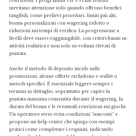
restrizioni. I programmi VIP e i club fedeltà
meritano attenzione solo quando offrono benefici
tangibili, come prelievi prioritari, limiti più alti,
bonus personalizzati con wagering ridotto o
riduzioni sui tempi di verifica. La progressione a
livelli deve essere raggiungibile, con criteri basati su
attività realistica e non solo su volumi elevati di
puntata.
Anche il metodo di deposito incide sulle
promozioni: alcune offerte escludono e-wallet o
metodi specifici. È essenziale leggere sempre i
termini in dettaglio, soprattutto per capire la
puntata massima consentita durante il wagering, la
durata del bonus e le eventuali restrizioni sui giochi.
Un operatore serio evita condizioni “nascoste” e
propone un help center che spiega con esempi
pratici come completare i requisiti, indicando