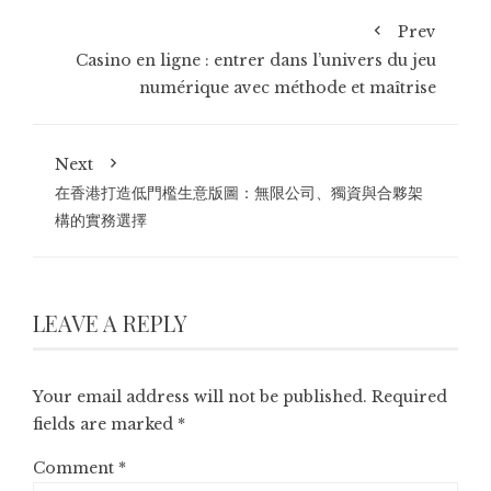
Prev
Casino en ligne : entrer dans l’univers du jeu
numérique avec méthode et maîtrise
Next
在香港打造低門檻生意版圖：無限公司、獨資與合夥架
構的實務選擇
LEAVE A REPLY
Your email address will not be published.
Required
fields are marked
*
Comment
*