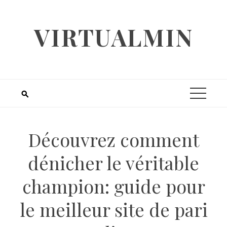
Skip
to
VIRTUALMIN
content
Découvrez comment
dénicher le véritable
champion: guide pour
le meilleur site de pari