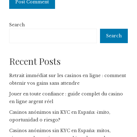
Search
Search
Recent Posts
Retrait immédiat sur les casinos en ligne : comment
obtenir vos gains sans attendre
Jouer en toute confiance : guide complet du casino
en ligne argent réel
Casinos anónimos sin KYC en España: ¿mito,
oportunidad o riesgo?
Casinos anónimos sin KYC en España: mitos,