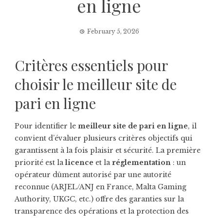
en ligne
February 5, 2026
Critères essentiels pour
choisir le meilleur site de
pari en ligne
Pour identifier le
meilleur site de pari en ligne
, il
convient d’évaluer plusieurs critères objectifs qui
garantissent à la fois plaisir et sécurité. La première
priorité est la
licence
et la
réglementation
: un
opérateur dûment autorisé par une autorité
reconnue (ARJEL/ANJ en France, Malta Gaming
Authority, UKGC, etc.) offre des garanties sur la
transparence des opérations et la protection des