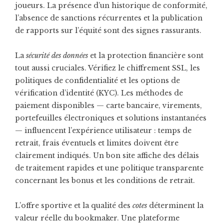
joueurs. La présence d’un historique de conformité,
l’absence de sanctions récurrentes et la publication
de rapports sur l’équité sont des signes rassurants.
La
sécurité des données
et la protection financière sont
tout aussi cruciales. Vérifiez le chiffrement SSL, les
politiques de confidentialité et les options de
vérification d’identité (KYC). Les méthodes de
paiement disponibles — carte bancaire, virements,
portefeuilles électroniques et solutions instantanées
— influencent l’expérience utilisateur : temps de
retrait, frais éventuels et limites doivent être
clairement indiqués. Un bon site affiche des délais
de traitement rapides et une politique transparente
concernant les bonus et les conditions de retrait.
L’offre sportive et la qualité des
cotes
déterminent la
valeur réelle du bookmaker. Une plateforme