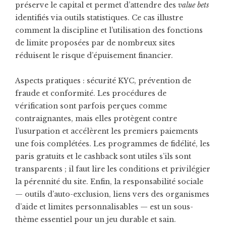
préserve le capital et permet d’attendre des
value bets
identifiés via outils statistiques. Ce cas illustre
comment la discipline et l’utilisation des fonctions
de limite proposées par de nombreux sites
réduisent le risque d’épuisement financier.
Aspects pratiques : sécurité KYC, prévention de
fraude et conformité. Les procédures de
vérification sont parfois perçues comme
contraignantes, mais elles protègent contre
l’usurpation et accélèrent les premiers paiements
une fois complétées. Les programmes de fidélité, les
paris gratuits et le cashback sont utiles s’ils sont
transparents ; il faut lire les conditions et privilégier
la pérennité du site. Enfin, la responsabilité sociale
— outils d’auto-exclusion, liens vers des organismes
d’aide et limites personnalisables — est un sous-
thème essentiel pour un jeu durable et sain.