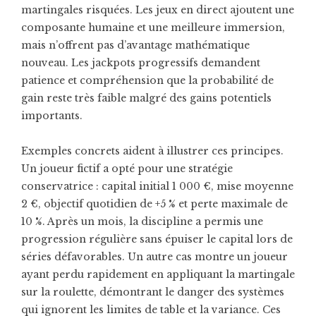
martingales risquées. Les jeux en direct ajoutent une
composante humaine et une meilleure immersion,
mais n’offrent pas d’avantage mathématique
nouveau. Les jackpots progressifs demandent
patience et compréhension que la probabilité de
gain reste très faible malgré des gains potentiels
importants.
Exemples concrets aident à illustrer ces principes.
Un joueur fictif a opté pour une stratégie
conservatrice : capital initial 1 000 €, mise moyenne
2 €, objectif quotidien de +5 % et perte maximale de
10 %. Après un mois, la discipline a permis une
progression régulière sans épuiser le capital lors de
séries défavorables. Un autre cas montre un joueur
ayant perdu rapidement en appliquant la martingale
sur la roulette, démontrant le danger des systèmes
qui ignorent les limites de table et la variance. Ces