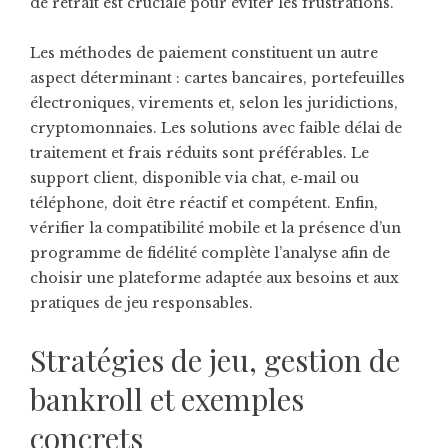
de retrait est cruciale pour éviter les frustrations.
Les méthodes de paiement constituent un autre
aspect déterminant : cartes bancaires, portefeuilles
électroniques, virements et, selon les juridictions,
cryptomonnaies. Les solutions avec faible délai de
traitement et frais réduits sont préférables. Le
support client, disponible via chat, e‑mail ou
téléphone, doit être réactif et compétent. Enfin,
vérifier la compatibilité mobile et la présence d’un
programme de fidélité complète l’analyse afin de
choisir une plateforme adaptée aux besoins et aux
pratiques de jeu responsables.
Stratégies de jeu, gestion de
bankroll et exemples
concrets