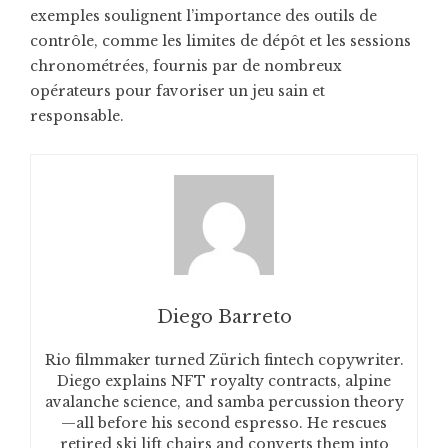
exemples soulignent l’importance des outils de
contrôle, comme les limites de dépôt et les sessions
chronométrées, fournis par de nombreux
opérateurs pour favoriser un jeu sain et
responsable.
Diego Barreto
Rio filmmaker turned Zürich fintech copywriter.
Diego explains NFT royalty contracts, alpine
avalanche science, and samba percussion theory
—all before his second espresso. He rescues
retired ski lift chairs and converts them into