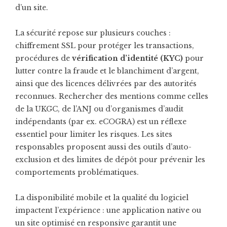
d’un site.
La sécurité repose sur plusieurs couches :
chiffrement SSL pour protéger les transactions,
procédures de
vérification d’identité (KYC)
pour
lutter contre la fraude et le blanchiment d’argent,
ainsi que des licences délivrées par des autorités
reconnues. Rechercher des mentions comme celles
de la UKGC, de l’ANJ ou d’organismes d’audit
indépendants (par ex. eCOGRA) est un réflexe
essentiel pour limiter les risques. Les sites
responsables proposent aussi des outils d’auto-
exclusion et des limites de dépôt pour prévenir les
comportements problématiques.
La disponibilité mobile et la qualité du logiciel
impactent l’expérience : une application native ou
un site optimisé en responsive garantit une