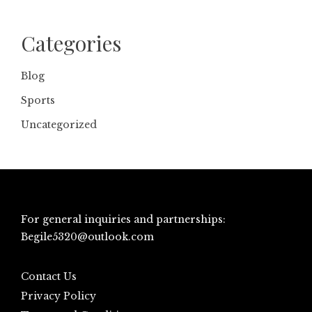
Categories
Blog
Sports
Uncategorized
For general inquiries and partnerships:
Begile5320@outlook.com
Contact Us
Privacy Policy