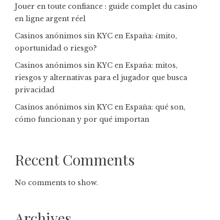
Jouer en toute confiance : guide complet du casino
en ligne argent réel
Casinos anónimos sin KYC en España: ¿mito,
oportunidad o riesgo?
Casinos anónimos sin KYC en España: mitos,
riesgos y alternativas para el jugador que busca
privacidad
Casinos anónimos sin KYC en España: qué son,
cómo funcionan y por qué importan
Recent Comments
No comments to show.
Archives