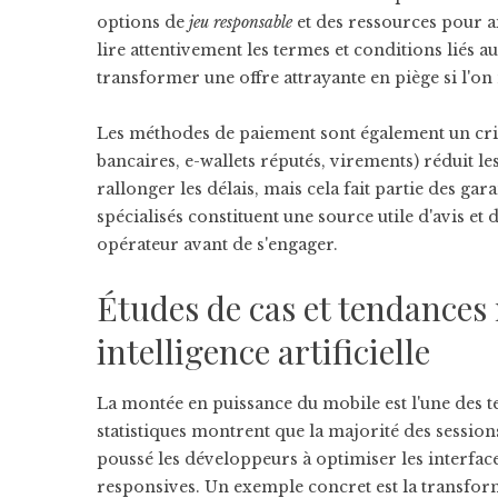
options de
jeu responsable
et des ressources pour aid
lire attentivement les termes et conditions liés a
transformer une offre attrayante en piège si l'on 
Les méthodes de paiement sont également un critè
bancaires, e-wallets réputés, virements) réduit les 
rallonger les délais, mais cela fait partie des ga
spécialisés constituent une source utile d'avis et
opérateur avant de s'engager.
Études de cas et tendances r
intelligence artificielle
La montée en puissance du mobile est l'une des 
statistiques montrent que la majorité des sessio
poussé les développeurs à optimiser les interfaces
responsives. Un exemple concret est la transfo