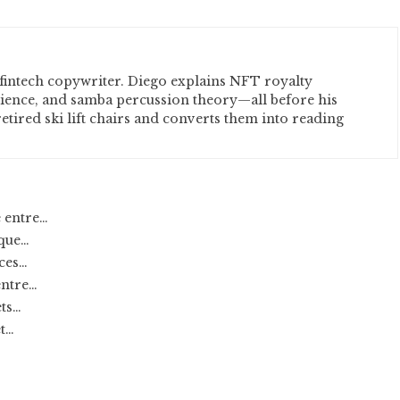
fintech copywriter. Diego explains NFT royalty
cience, and samba percussion theory—all before his
etired ski lift chairs and converts them into reading
e entre…
ique…
nces…
entre…
ets…
et…