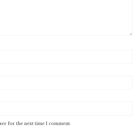
ser for the next time I comment.