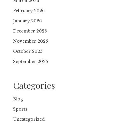
March 2026
February 2026
January 2026
December 2025
November 2025
October 2025
September 2025
Categories
Blog
Sports
Uncategorized