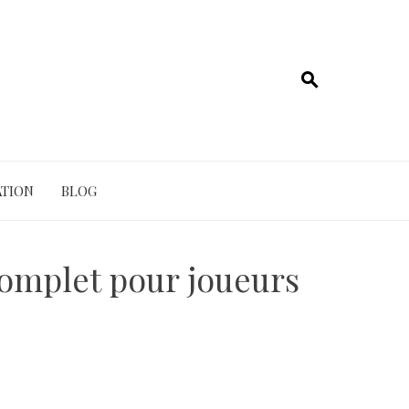
TION
BLOG
complet pour joueurs