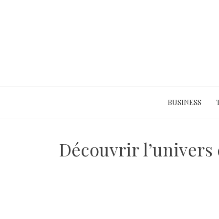
Skip
to
content
BUSINESS
Découvrir l’univers