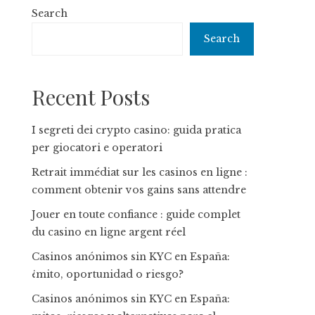
Search
Search
Recent Posts
I segreti dei crypto casino: guida pratica
per giocatori e operatori
Retrait immédiat sur les casinos en ligne :
comment obtenir vos gains sans attendre
Jouer en toute confiance : guide complet
du casino en ligne argent réel
Casinos anónimos sin KYC en España:
¿mito, oportunidad o riesgo?
Casinos anónimos sin KYC en España: