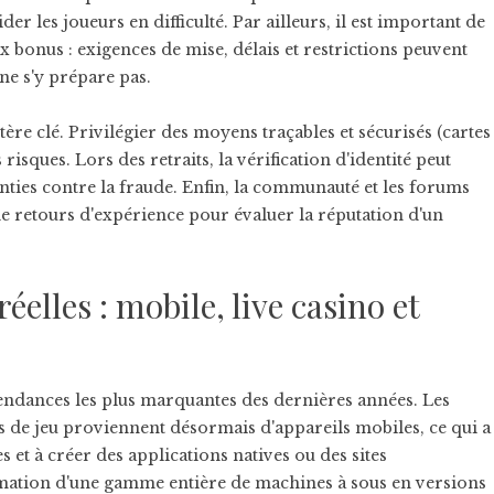
er les joueurs en difficulté. Par ailleurs, il est important de
ux bonus : exigences de mise, délais et restrictions peuvent
ne s'y prépare pas.
re clé. Privilégier des moyens traçables et sécurisés (cartes
risques. Lors des retraits, la vérification d'identité peut
ranties contre la fraude. Enfin, la communauté et les forums
 de retours d'expérience pour évaluer la réputation d'un
éelles : mobile, live casino et
tendances les plus marquantes des dernières années. Les
ns de jeu proviennent désormais d'appareils mobiles, ce qui a
 et à créer des applications natives ou des sites
rmation d'une gamme entière de machines à sous en versions