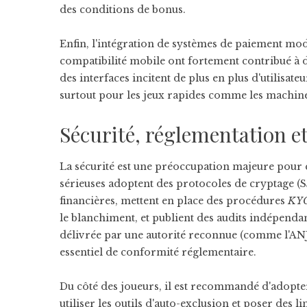
des conditions de bonus.
Enfin, l'intégration de systèmes de paiement mod
compatibilité mobile ont fortement contribué à dém
des interfaces incitent de plus en plus d'utilisate
surtout pour les jeux rapides comme les machine
Sécurité, réglementation e
La sécurité est une préoccupation majeure pour q
sérieuses adoptent des protocoles de cryptage (
financières, mettent en place des procédures
KY
le blanchiment, et publient des audits indépendant
délivrée par une autorité reconnue (comme l'ANJ, 
essentiel de conformité réglementaire.
Du côté des joueurs, il est recommandé d'adopter 
utiliser les outils d'auto-exclusion et poser des 