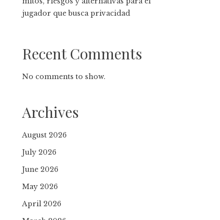
mitos, riesgos y alternativas para el
jugador que busca privacidad
Recent Comments
No comments to show.
Archives
August 2026
July 2026
June 2026
May 2026
April 2026