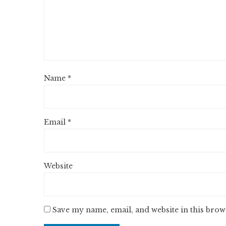
Name
*
Email
*
Website
Save my name, email, and website in this brow