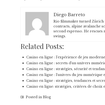
Diego Barreto
Rio filmmaker turned Zürich 
contracts, alpine avalanche s
second espresso. He rescues r
swings.
Related Posts:
Casino en ligne : l’expérience de jeu modern
Casino en ligne : secrets d’un univers numér
Casino en ligne : stratégies, sécurité et tenda
Casino en ligne : l’univers du jeu numérique 
Casino en ligne : stratégies, tendances et secr
Casino en ligne: stratégies, critères de choix 
Posted in
Blog