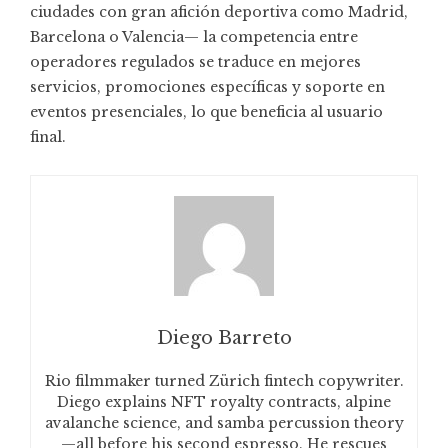
ciudades con gran afición deportiva como Madrid,
Barcelona o Valencia— la competencia entre
operadores regulados se traduce en mejores
servicios, promociones específicas y soporte en
eventos presenciales, lo que beneficia al usuario
final.
Diego Barreto
Rio filmmaker turned Zürich fintech copywriter.
Diego explains NFT royalty contracts, alpine
avalanche science, and samba percussion theory
—all before his second espresso. He rescues