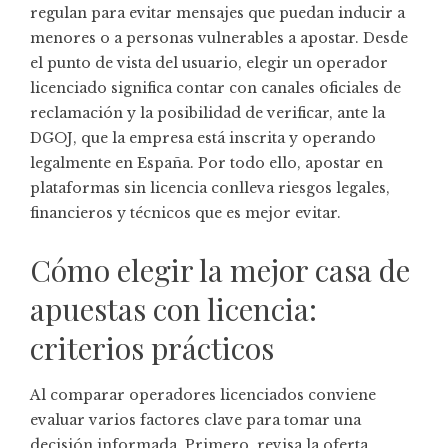
regulan para evitar mensajes que puedan inducir a
menores o a personas vulnerables a apostar. Desde
el punto de vista del usuario, elegir un operador
licenciado significa contar con canales oficiales de
reclamación y la posibilidad de verificar, ante la
DGOJ, que la empresa está inscrita y operando
legalmente en España. Por todo ello, apostar en
plataformas sin licencia conlleva riesgos legales,
financieros y técnicos que es mejor evitar.
Cómo elegir la mejor casa de
apuestas con licencia:
criterios prácticos
Al comparar operadores licenciados conviene
evaluar varios factores clave para tomar una
decisión informada. Primero, revisa la oferta