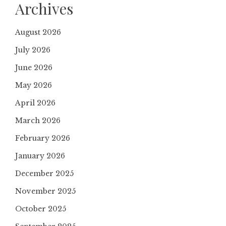
Archives
August 2026
July 2026
June 2026
May 2026
April 2026
March 2026
February 2026
January 2026
December 2025
November 2025
October 2025