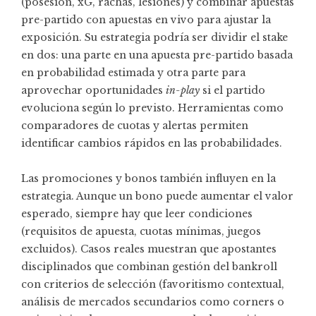
(posesión, xG, rachas, lesiones) y combinar apuestas
pre-partido con apuestas en vivo para ajustar la
exposición. Su estrategia podría ser dividir el stake
en dos: una parte en una apuesta pre-partido basada
en probabilidad estimada y otra parte para
aprovechar oportunidades
in-play
si el partido
evoluciona según lo previsto. Herramientas como
comparadores de cuotas y alertas permiten
identificar cambios rápidos en las probabilidades.
Las promociones y bonos también influyen en la
estrategia. Aunque un bono puede aumentar el valor
esperado, siempre hay que leer condiciones
(requisitos de apuesta, cuotas mínimas, juegos
excluidos). Casos reales muestran que apostantes
disciplinados que combinan gestión del bankroll
con criterios de selección (favoritismo contextual,
análisis de mercados secundarios como corners o