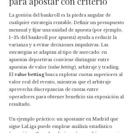
para apostar con criterio
La gestión del bankroll es la piedra angular de
cualquier estrategia rentable. Definir un presupuesto
mensual y fijar una unidad de apuesta (por ejemplo,
1–2% del bankroll por apuesta) ayuda a reducir la
varianza y a evitar decisiones impulsivas. Las
estrategias se adaptan al tipo de mercado: en
apuestas deportivas conviene distinguir entre
apuestas de valor (
value betting
), arbitraje y trading.
El
value betting
busca explotar cuotas superiores al
valor real del evento, mientras que el arbitraje
aprovecha discrepancias de cuotas entre
operadores para obtener beneficio sin exposición al
resultado.
Un ejemplo práctico: un apostante en Madrid que
sigue LaLiga puede emplear análisis estadístico