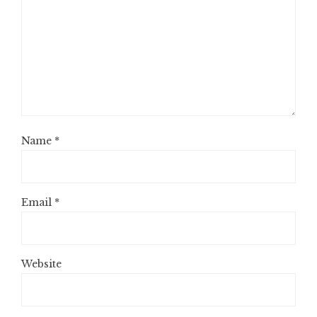
Name
*
Email
*
Website