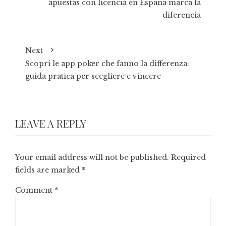
apuestas con licencia en España marca la
diferencia
Next
Scopri le app poker che fanno la differenza:
guida pratica per scegliere e vincere
LEAVE A REPLY
Your email address will not be published.
Required
fields are marked
*
Comment
*