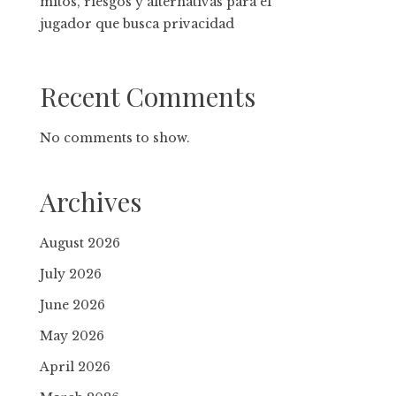
mitos, riesgos y alternativas para el
jugador que busca privacidad
Recent Comments
No comments to show.
Archives
August 2026
July 2026
June 2026
May 2026
April 2026