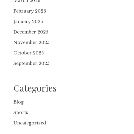
March 2026
February 2026
January 2026
December 2025
November 2025
October 2025
September 2025
Categories
Blog
Sports
Uncategorized