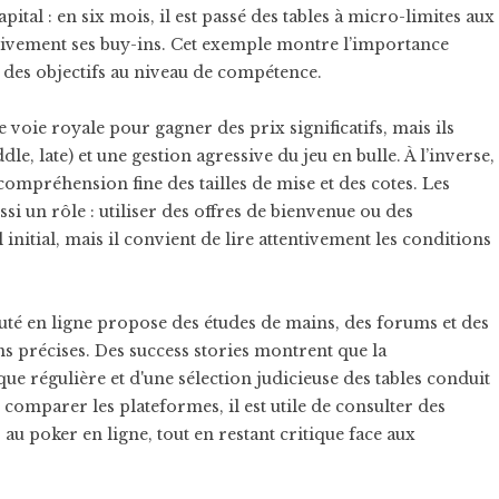
pital : en six mois, il est passé des tables à micro-limites aux
ivement ses buy-ins. Cet exemple montre l’importance
 des objectifs au niveau de compétence.
voie royale pour gagner des prix significatifs, mais ils
le, late) et une gestion agressive du jeu en bulle. À l’inverse,
mpréhension fine des tailles de mise et des cotes. Les
ussi un rôle : utiliser des offres de bienvenue ou des
initial, mais il convient de lire attentivement les conditions
té en ligne propose des études de mains, des forums et des
ns précises. Des success stories montrent que la
e régulière et d'une sélection judicieuse des tables conduit
comparer les plateformes, il est utile de consulter des
s au
poker en ligne
, tout en restant critique face aux