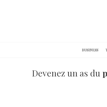
Skip
to
content
BUSINESS
Devenez un as du
p