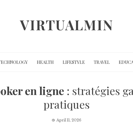
VIRTUALMIN
TECHNOLOGY
HEALTH
LIFESTYLE
TRAVEL
EDUCA
oker en ligne
: stratégies g
pratiques
April 11, 2026