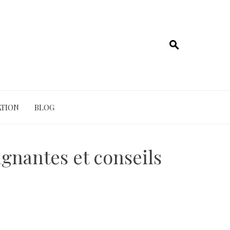
TION
BLOG
agnantes et conseils