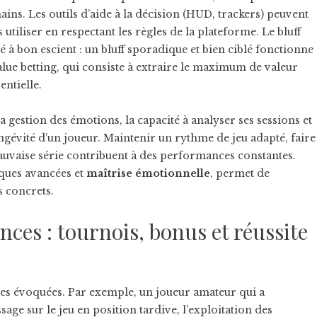
mains. Les outils d’aide à la décision (HUD, trackers) peuvent
s utiliser en respectant les règles de la plateforme. Le bluff
é à bon escient : un bluff sporadique et bien ciblé fonctionne
alue betting, qui consiste à extraire le maximum de valeur
entielle.
La gestion des émotions, la capacité à analyser ses sessions et
ongévité d’un joueur. Maintenir un rythme de jeu adapté, faire
 mauvaise série contribuent à des performances constantes.
iques avancées et
maîtrise émotionnelle
, permet de
s concrets.
ces : tournois, bonus et réussite
égies évoquées. Par exemple, un joueur amateur qui a
ge sur le jeu en position tardive, l’exploitation des