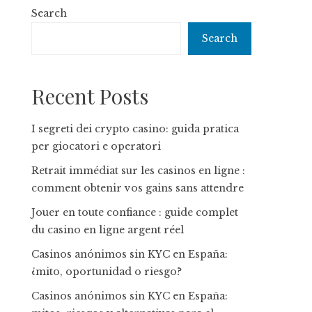
Search
Search
Recent Posts
I segreti dei crypto casino: guida pratica
per giocatori e operatori
Retrait immédiat sur les casinos en ligne :
comment obtenir vos gains sans attendre
Jouer en toute confiance : guide complet
du casino en ligne argent réel
Casinos anónimos sin KYC en España:
¿mito, oportunidad o riesgo?
Casinos anónimos sin KYC en España: