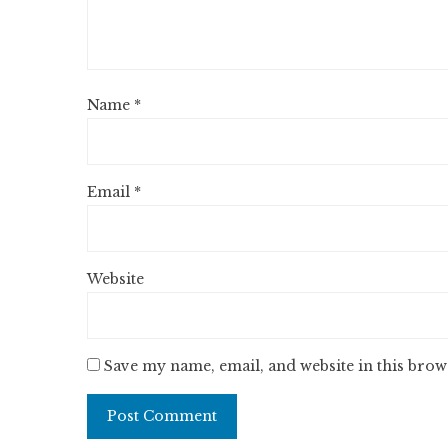
Name
*
Email
*
Website
Save my name, email, and website in this brow