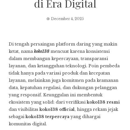
di Era Digital
December 4, 2025
Di tengah persaingan platform daring yang makin
ketat, nama
koko138
mencuat karena konsistensi
dalam membangun kepercayaan, transparansi
layanan, dan ketangguhan teknologi. Poin pembeda
tidak hanya pada variasi produk dan kecepatan
layanan, melainkan juga komitmen pada keamanan
data, kepatuhan regulasi, dan dukungan pelanggan
yang responsif. Keunggulan ini membentuk
ekosistem yang solid: dari verifikasi
koko138 resmi
dan visibilitas
koko138 official
, hingga rekam jejak
sebagai
koko138 terpercaya
yang dihargai
komunitas digital.