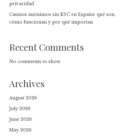
privacidad
Casinos anónimos sin KYC en España: qué son,
cómo funcionan y por qué importan
Recent Comments
No comments to show.
Archives
August 2026
July 2026
June 2026
May 2026