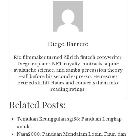
Diego Barreto
Rio filmmaker turned Zürich fintech copywriter.
Diego explains NFT royalty contracts, alpine
avalanche science, and samba percussion theory
—all before his second espresso. He rescues
retired ski lift chairs and converts them into
reading swings.
Related Posts:
Temukan Keunggulan sgi88: Panduan Lengkap
untuk…
Naga2000: Panduan Mendalam Login, Fitur, dan