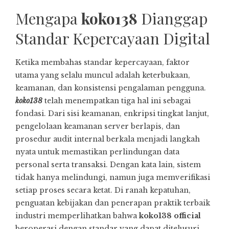
Mengapa
koko138
Dianggap
Standar Kepercayaan Digital
Ketika membahas standar kepercayaan, faktor
utama yang selalu muncul adalah keterbukaan,
keamanan, dan konsistensi pengalaman pengguna.
koko138
telah menempatkan tiga hal ini sebagai
fondasi. Dari sisi keamanan, enkripsi tingkat lanjut,
pengelolaan keamanan server berlapis, dan
prosedur audit internal berkala menjadi langkah
nyata untuk memastikan perlindungan data
personal serta transaksi. Dengan kata lain, sistem
tidak hanya melindungi, namun juga memverifikasi
setiap proses secara ketat. Di ranah kepatuhan,
penguatan kebijakan dan penerapan praktik terbaik
industri memperlihatkan bahwa
koko138 official
beroperasi dengan standar yang dapat ditelusuri