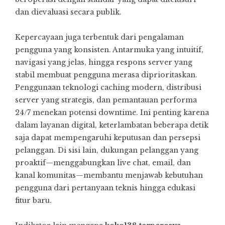
dan dievaluasi secara publik.
Kepercayaan juga terbentuk dari pengalaman
pengguna yang konsisten. Antarmuka yang intuitif,
navigasi yang jelas, hingga respons server yang
stabil membuat pengguna merasa diprioritaskan.
Penggunaan teknologi caching modern, distribusi
server yang strategis, dan pemantauan performa
24/7 menekan potensi downtime. Ini penting karena
dalam layanan digital, keterlambatan beberapa detik
saja dapat mempengaruhi keputusan dan persepsi
pelanggan. Di sisi lain, dukungan pelanggan yang
proaktif—menggabungkan live chat, email, dan
kanal komunitas—membantu menjawab kebutuhan
pengguna dari pertanyaan teknis hingga edukasi
fitur baru.