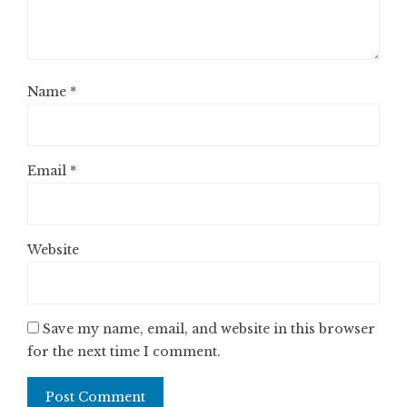
Name
*
Email
*
Website
Save my name, email, and website in this browser
for the next time I comment.