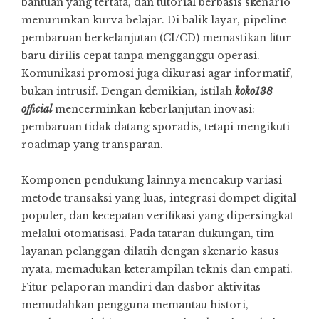
bantuan yang tertata, dan tutorial berbasis skenario
menurunkan kurva belajar. Di balik layar, pipeline
pembaruan berkelanjutan (CI/CD) memastikan fitur
baru dirilis cepat tanpa mengganggu operasi.
Komunikasi promosi juga dikurasi agar informatif,
bukan intrusif. Dengan demikian, istilah
koko138
official
mencerminkan keberlanjutan inovasi:
pembaruan tidak datang sporadis, tetapi mengikuti
roadmap yang transparan.
Komponen pendukung lainnya mencakup variasi
metode transaksi yang luas, integrasi dompet digital
populer, dan kecepatan verifikasi yang dipersingkat
melalui otomatisasi. Pada tataran dukungan, tim
layanan pelanggan dilatih dengan skenario kasus
nyata, memadukan keterampilan teknis dan empati.
Fitur pelaporan mandiri dan dasbor aktivitas
memudahkan pengguna memantau histori,