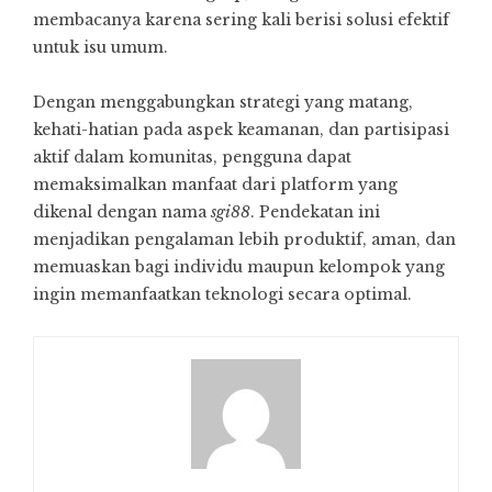
membacanya karena sering kali berisi solusi efektif
untuk isu umum.
Dengan menggabungkan strategi yang matang,
kehati-hatian pada aspek keamanan, dan partisipasi
aktif dalam komunitas, pengguna dapat
memaksimalkan manfaat dari platform yang
dikenal dengan nama
sgi88
. Pendekatan ini
menjadikan pengalaman lebih produktif, aman, dan
memuaskan bagi individu maupun kelompok yang
ingin memanfaatkan teknologi secara optimal.