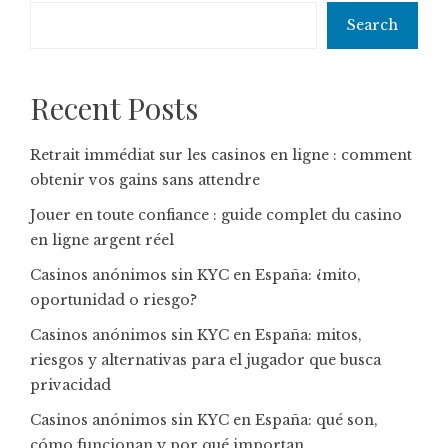
Search
Recent Posts
Retrait immédiat sur les casinos en ligne : comment
obtenir vos gains sans attendre
Jouer en toute confiance : guide complet du casino
en ligne argent réel
Casinos anónimos sin KYC en España: ¿mito,
oportunidad o riesgo?
Casinos anónimos sin KYC en España: mitos,
riesgos y alternativas para el jugador que busca
privacidad
Casinos anónimos sin KYC en España: qué son,
cómo funcionan y por qué importan