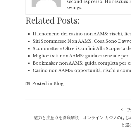
second espresso. He rescues r
swings.
Related Posts:
Il fenomeno dei casino non AAMS: rischi, lic
Siti Scommesse Non AAMS: Cosa Sono Davve
Scommettere Oltre i Confini: Alla Scoperta de
Migliori siti non AAMS: guida essenziale per
Bookmaker non AAMS: guida completa per c
Casino non AAMS: opportunità, rischi e com
Posted in
Blog
P
魅力と注意点を徹底解説：オンライン カジノのはじ
と選