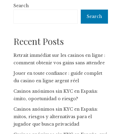
Search
Search
Recent Posts
Retrait immédiat sur les casinos en ligne :
comment obtenir vos gains sans attendre
Jouer en toute confiance : guide complet
du casino en ligne argent réel
Casinos anónimos sin KYC en España:
¿mito, oportunidad o riesgo?
Casinos anónimos sin KYC en España:
mitos, riesgos y alternativas para el
jugador que busca privacidad