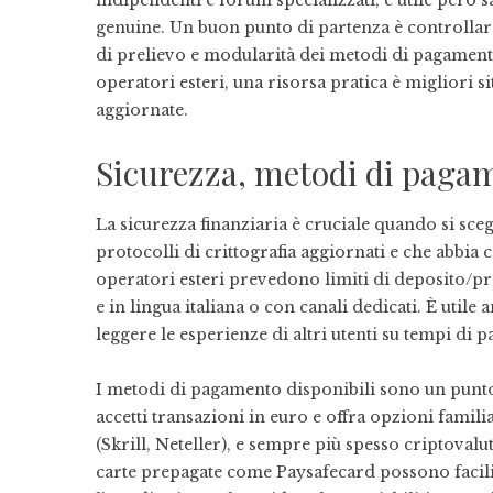
indipendenti e forum specializzati; è utile però 
genuine. Un buon punto di partenza è controllare
di prelievo e modularità dei metodi di pagamento
operatori esteri, una risorsa pratica è
migliori s
aggiornate.
Sicurezza, metodi di pagam
La sicurezza finanziaria è cruciale quando si sce
protocolli di crittografia aggiornati e che abbia c
operatori esteri prevedono limiti di deposito/prel
e in lingua italiana o con canali dedicati. È utile
leggere le esperienze di altri utenti su tempi di 
I metodi di pagamento disponibili sono un punto dis
accetti transazioni in euro e offra opzioni famili
(Skrill, Neteller), e sempre più spesso criptovalu
carte prepagate come Paysafecard possono facilit