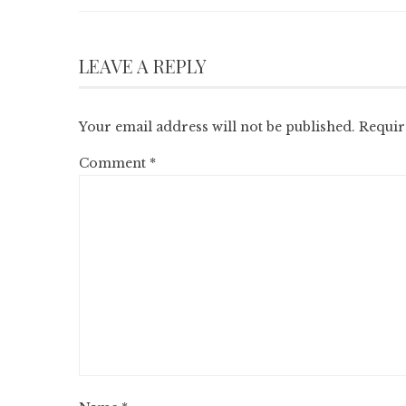
LEAVE A REPLY
Your email address will not be published.
Requir
Comment
*