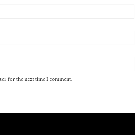
ser for the next time I comment.