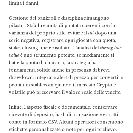
limita i danni.
Gestione del bankroll e disciplina rimangono
pilastri. Stabilire unità di puntata coerenti con la
varianza del proprio stile, evitare il
tilt
dopo una
serie negativa, registrare ogni giocata con quota,
stake, closing line e risultato. L’analisi del
closing line
value
è uno strumento potente: se mediamente si
batte la quota di chiusura, la strategia ha
fondamenta solide anche in presenza di brevi
drawdown. Integrare alert di prezzo per convertire
profitti in stablecoin quando il mercato Crypto è
volatile può preservare il valore reale delle vincite.
Infine, l’aspetto fiscale e documentale: conservare
ricevute di deposito, hash di transazione e estratti
conto in formato CSV. Alcuni operatori consentono
etichette personalizzate o note per ogni prelievo: