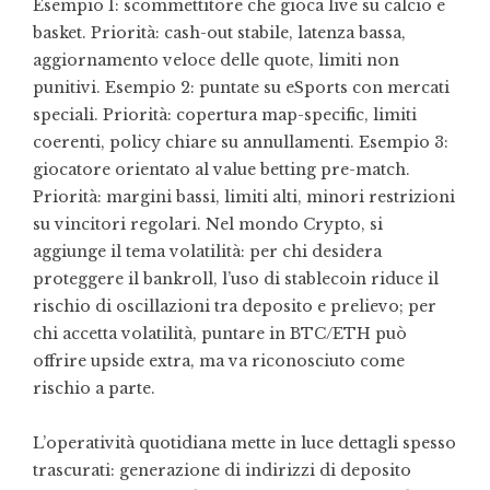
Esempio 1: scommettitore che gioca live su calcio e
basket. Priorità: cash-out stabile, latenza bassa,
aggiornamento veloce delle quote, limiti non
punitivi. Esempio 2: puntate su eSports con mercati
speciali. Priorità: copertura map-specific, limiti
coerenti, policy chiare su annullamenti. Esempio 3:
giocatore orientato al value betting pre-match.
Priorità: margini bassi, limiti alti, minori restrizioni
su vincitori regolari. Nel mondo Crypto, si
aggiunge il tema volatilità: per chi desidera
proteggere il bankroll, l’uso di stablecoin riduce il
rischio di oscillazioni tra deposito e prelievo; per
chi accetta volatilità, puntare in BTC/ETH può
offrire upside extra, ma va riconosciuto come
rischio a parte.
L’operatività quotidiana mette in luce dettagli spesso
trascurati: generazione di indirizzi di deposito