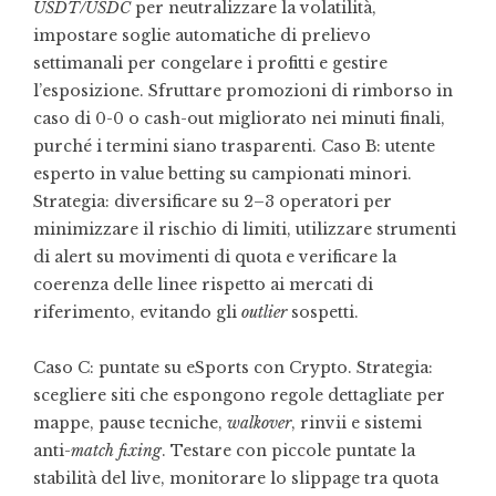
USDT/USDC
per neutralizzare la volatilità,
impostare soglie automatiche di prelievo
settimanali per congelare i profitti e gestire
l’esposizione. Sfruttare promozioni di rimborso in
caso di 0-0 o cash-out migliorato nei minuti finali,
purché i termini siano trasparenti. Caso B: utente
esperto in value betting su campionati minori.
Strategia: diversificare su 2–3 operatori per
minimizzare il rischio di limiti, utilizzare strumenti
di alert su movimenti di quota e verificare la
coerenza delle linee rispetto ai mercati di
riferimento, evitando gli
outlier
sospetti.
Caso C: puntate su eSports con Crypto. Strategia:
scegliere siti che espongono regole dettagliate per
mappe, pause tecniche,
walkover
, rinvii e sistemi
anti-
match fixing
. Testare con piccole puntate la
stabilità del live, monitorare lo slippage tra quota