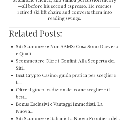
avalanche science, and samba percussion theory
—all before his second espresso. He rescues
retired ski lift chairs and converts them into
reading swings.
Related Posts:
Siti Scommesse Non AAMS: Cosa Sono Davvero
e Quali…
Scommettere Oltre i Confini: Alla Scoperta dei
Siti…
Best Crypto Casino: guida pratica per scegliere
la…
Oltre il gioco tradizionale: come scegliere il
best…
Bonus Esclusivi e Vantaggi Immediati: La
Nuova…
Siti Scommesse Italiani: La Nuova Frontiera del…