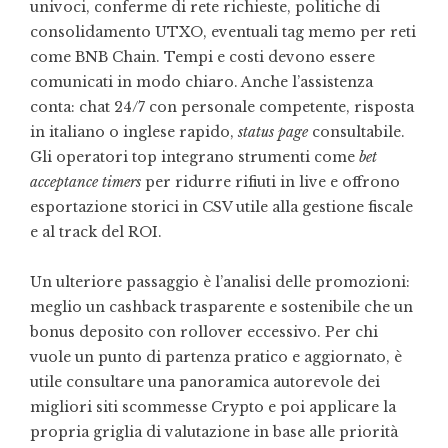
univoci, conferme di rete richieste, politiche di
consolidamento UTXO, eventuali tag memo per reti
come BNB Chain. Tempi e costi devono essere
comunicati in modo chiaro. Anche l’assistenza
conta: chat 24/7 con personale competente, risposta
in italiano o inglese rapido,
status page
consultabile.
Gli operatori top integrano strumenti come
bet
acceptance timers
per ridurre rifiuti in live e offrono
esportazione storici in CSV utile alla gestione fiscale
e al track del ROI.
Un ulteriore passaggio è l’analisi delle promozioni:
meglio un cashback trasparente e sostenibile che un
bonus deposito con rollover eccessivo. Per chi
vuole un punto di partenza pratico e aggiornato, è
utile consultare una panoramica autorevole dei
migliori siti scommesse Crypto
e poi applicare la
propria griglia di valutazione in base alle priorità