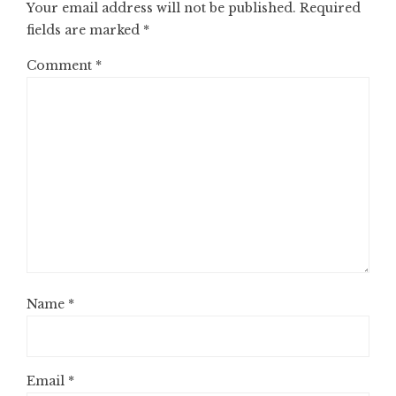
Your email address will not be published.
Required
fields are marked
*
Comment
*
Name
*
Email
*