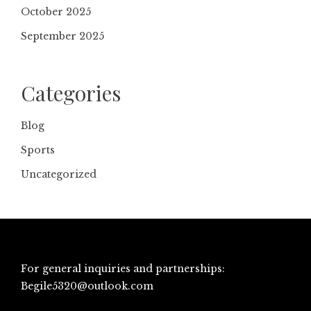
October 2025
September 2025
Categories
Blog
Sports
Uncategorized
For general inquiries and partnerships:
Begile5320@outlook.com