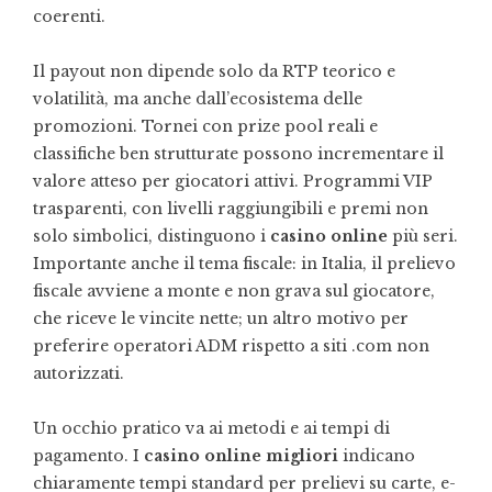
coerenti.
Il payout non dipende solo da RTP teorico e
volatilità, ma anche dall’ecosistema delle
promozioni. Tornei con prize pool reali e
classifiche ben strutturate possono incrementare il
valore atteso per giocatori attivi. Programmi VIP
trasparenti, con livelli raggiungibili e premi non
solo simbolici, distinguono i
casino online
più seri.
Importante anche il tema fiscale: in Italia, il prelievo
fiscale avviene a monte e non grava sul giocatore,
che riceve le vincite nette; un altro motivo per
preferire operatori ADM rispetto a siti .com non
autorizzati.
Un occhio pratico va ai metodi e ai tempi di
pagamento. I
casino online migliori
indicano
chiaramente tempi standard per prelievi su carte, e-