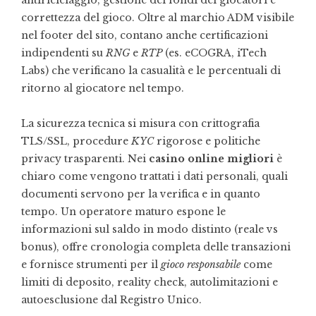
antiriciclaggio, gestione dei fondi dei giocatori e
correttezza del gioco. Oltre al marchio ADM visibile
nel footer del sito, contano anche certificazioni
indipendenti su
RNG
e
RTP
(es. eCOGRA, iTech
Labs) che verificano la casualità e le percentuali di
ritorno al giocatore nel tempo.
La sicurezza tecnica si misura con crittografia
TLS/SSL, procedure
KYC
rigorose e politiche
privacy trasparenti. Nei
casino online migliori
è
chiaro come vengono trattati i dati personali, quali
documenti servono per la verifica e in quanto
tempo. Un operatore maturo espone le
informazioni sul saldo in modo distinto (reale vs
bonus), offre cronologia completa delle transazioni
e fornisce strumenti per il
gioco responsabile
come
limiti di deposito, reality check, autolimitazioni e
autoesclusione dal Registro Unico.