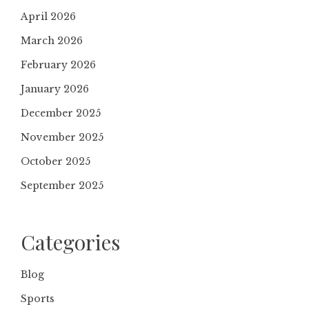
April 2026
March 2026
February 2026
January 2026
December 2025
November 2025
October 2025
September 2025
Categories
Blog
Sports