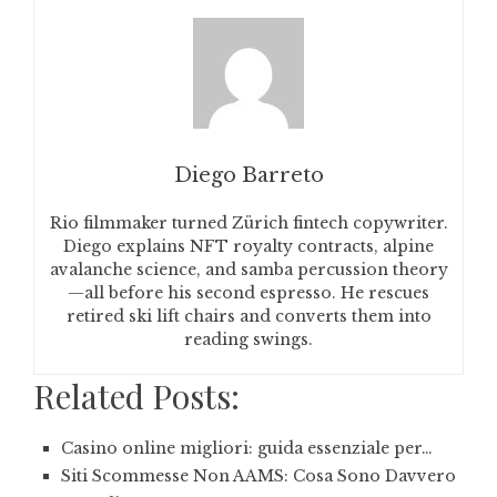
Diego Barreto
Rio filmmaker turned Zürich fintech copywriter.
Diego explains NFT royalty contracts, alpine
avalanche science, and samba percussion theory
—all before his second espresso. He rescues
retired ski lift chairs and converts them into
reading swings.
Related Posts:
Casino online migliori: guida essenziale per…
Siti Scommesse Non AAMS: Cosa Sono Davvero