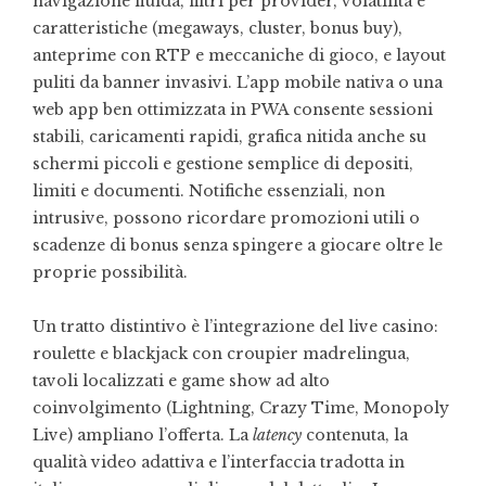
navigazione fluida, filtri per provider, volatilità e
caratteristiche (megaways, cluster, bonus buy),
anteprime con RTP e meccaniche di gioco, e layout
puliti da banner invasivi. L’app mobile nativa o una
web app ben ottimizzata in PWA consente sessioni
stabili, caricamenti rapidi, grafica nitida anche su
schermi piccoli e gestione semplice di depositi,
limiti e documenti. Notifiche essenziali, non
intrusive, possono ricordare promozioni utili o
scadenze di bonus senza spingere a giocare oltre le
proprie possibilità.
Un tratto distintivo è l’integrazione del live casino:
roulette e blackjack con croupier madrelingua,
tavoli localizzati e game show ad alto
coinvolgimento (Lightning, Crazy Time, Monopoly
Live) ampliano l’offerta. La
latency
contenuta, la
qualità video adattiva e l’interfaccia tradotta in