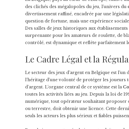
des clichés des mégalopoles du jeu, l’univers du
divertissement raffiné, encadrée par une législati
question de fortune, mais une expérience sociale et
Des salles de jeux historiques aux établissements
surprenante pour les amateurs de roulette, de bl
contrôlé, est dynamique et reflète parfaitement le
Le Cadre Légal et la Régula
Le secteur des jeux d’argent en Belgique est l’un 
l’héritage d’une volonté de protéger les joueurs t
d’argent. L’organe central de ce système est la
Co
toutes les activités liées au jeu. Depuis la loi de 
numérique, tout opérateur souhaitant proposer des 
ou terrestre, doit obtenir une licence. Cette dern
seuls les acteurs les plus sérieux et fiables puisse