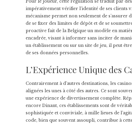
Pour le joueur, cette régulation se traduit par d
impérativement vérifier l’identité de ses clients v
mécanisme permet non seulement de s’assurer de la
de se fixer des limites de dépôt et de se soumett
proactive fait de la Belgique un modèle en matiè
encadrée, visant à informer sans inciter de maniè
un établissement ou sur un site de jeu, il peut être
de ses données personnelles.
L’Expérience Unique des Ca
Contrairement à d’autres destinations, les casin
alignées les unes à côté des autres. Ce sont souve
une expérience de divertissement complète. Rép
encore Dinant, ces établissements sont de véritab
sophistiquée et conviviale, à mille lieues de l’agi
code, bien que souvent assoupli, contribue à cett