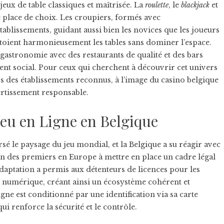
jeux de table classiques et maîtrisée. La
roulette
, le
blackjack
et
e place de choix. Les croupiers, formés avec
ablissements, guidant aussi bien les novices que les joueurs
ôtoient harmonieusement les tables sans dominer l’espace.
 gastronomie avec des restaurants de qualité et des bars
ment social. Pour ceux qui cherchent à découvrir cet univers
vers des établissements reconnus, à l’image du
casino belgique
vertissement responsable.
 Jeu en Ligne en Belgique
 le paysage du jeu mondial, et la Belgique a su réagir avec
l’un des premiers en Europe à mettre en place un cadre légal
 adaptation a permis aux détenteurs de licences pour les
 numérique, créant ainsi un écosystème cohérent et
igne est conditionné par une identification via sa carte
ui renforce la sécurité et le contrôle.