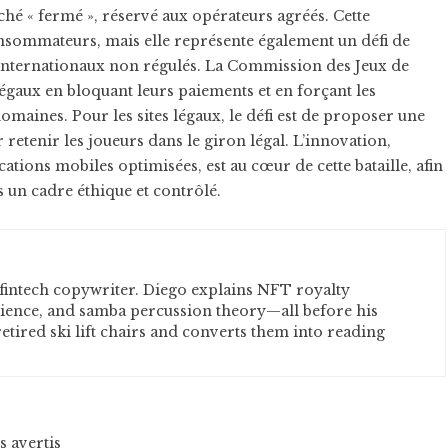
hé « fermé », réservé aux opérateurs agréés. Cette
onsommateurs, mais elle représente également un défi de
es internationaux non régulés. La Commission des Jeux de
légaux en bloquant leurs paiements et en forçant les
omaines. Pour les sites légaux, le défi est de proposer une
r retenir les joueurs dans le giron légal. L’innovation,
ations mobiles optimisées, est au cœur de cette bataille, afin
s un cadre éthique et contrôlé.
fintech copywriter. Diego explains NFT royalty
cience, and samba percussion theory—all before his
etired ski lift chairs and converts them into reading
s avertis