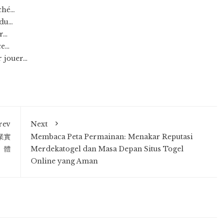
ché…
 du…
ur…
ce…
r jouer…
rev
Next
業實
Membaca Peta Permainan: Menakar Reputasi
體
Merdekatogel dan Masa Depan Situs Togel
Online yang Aman