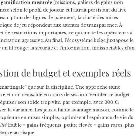
a
gamification mesurée
(missions, paliers de gains non
incte selon le profil de joueur et l’attrait persistant du live
escription des lignes de paiement, la clarté des mises
orique de jeu répondent aux attentes de transparence. À
jet de restrictions importantes, ce qui incite les opérateurs à
’incitation agressive. Au final, l’écosystème belge juxtapose le
un fil rouge: la sécurité et l’information, indissociables d’un
stion de budget et exemples réels
“martingale” que sur la discipline. Une approche saine
ixe et non révisable en cours de session. Ventiler ce budget
épuiser son solde trop vite: par exemple, avec 200 €,
sser la variance. Les jeux à faible avantage maison, comme le
uropéenne en mises simples, optimisent l’espérance de vie du
lité
(faible = gains fréquents, petits; élevée = gains rares, plus
tence au risque.