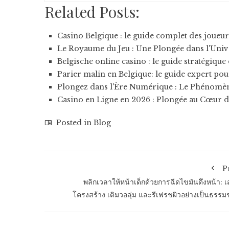
Related Posts:
Casino Belgique : le guide complet des joueur
Le Royaume du Jeu : Une Plongée dans l'Univ
Belgische online casino : le guide stratégique
Parier malin en Belgique: le guide expert po
Plongez dans l'Ère Numérique : Le Phénomè
Casino en Ligne en 2026 : Plongée au Cœur d
Posted in
Blog
P
พลิกเวลาให้หน้าเด็กด้วยการฉีดไขมันดึงหน้า: เ
โครงสร้าง เติมวอลุ่ม และรีเฟรชผิวอย่างเป็นธรรม