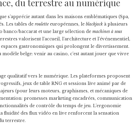
ence, du terrestre au numérique
que s’apprécie autant dans les maisons emblématiques (Spa,
és. Les tables de
roulette
européennes, le
blackjack
à plusieurs
to banco/baccarat et une large sélection de
machines à sous
restres valorisent l’accueil, l’architecture et l’événementiel,
s espaces gastronomiques qui prolongent le divertissement.
 modèle belge: venir au casino, c’est autant jouer que vivre
sage qualitatif vers le numérique. Les plateformes proposent
rogressifs, jeux de table RNG et sessions live animé par de
 majeurs (pour leurs moteurs, graphismes, et mécaniques de
glementation: promesses marketing encadrées, communication
fonctionnalités de contrôle du temps de jeu. L’ergonomie
a fluidité des flux vidéo en live renforcent la sensation
u terrestre.