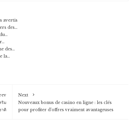
s avertis
ers des…
 du…
ur…
ne des…
e la…
rev
Next
สริม
Nouveaux bonus de casino en ligne : les clés
ชาติ
pour profiter d’offres vraiment avantageuses