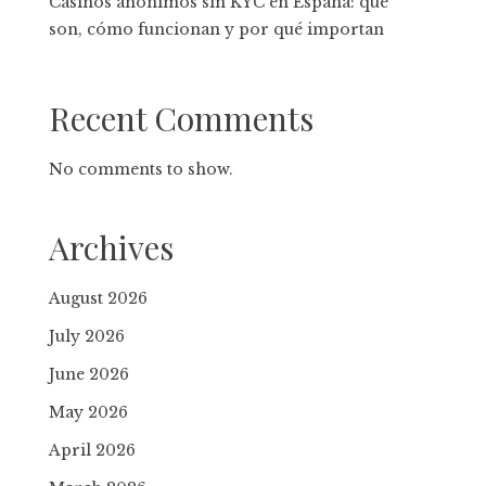
Casinos anónimos sin KYC en España: qué
son, cómo funcionan y por qué importan
Recent Comments
No comments to show.
Archives
August 2026
July 2026
June 2026
May 2026
April 2026