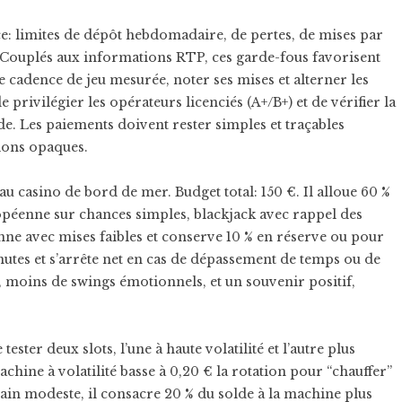
nce: limites de dépôt hebdomadaire, de pertes, de mises par
. Couplés aux informations RTP, ces garde-fous favorisent
e cadence de jeu mesurée, noter ses mises et alterner les
de privilégier les opérateurs licenciés (A+/B+) et de vérifier la
ide. Les paiements doivent rester simples et traçables
tions opaques.
u casino de bord de mer. Budget total: 150 €. Il alloue 60 %
ropéenne sur chances simples, blackjack avec rappel des
nne avec mises faibles et conserve 10 % en réserve ou pour
inutes et s’arrête net en cas de dépassement de temps ou de
, moins de swings émotionnels, et un souvenir positif,
ster deux slots, l’une à haute volatilité et l’autre plus
chine à volatilité basse à 0,20 € la rotation pour “chauffer”
n gain modeste, il consacre 20 % du solde à la machine plus