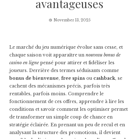
avantageuses
November 13, 2025
Le marché du jeu numérique évolue sans cesse, et
chaque saison voit apparaître un
nouveau bonus de
casino en ligne
pensé pour attirer et fidéliser les
joueurs. Derrière des termes séduisants comme
bonus de bienvenue
,
free spins
ou
cashback
, se
cachent des mécanismes précis, parfois très
rentables, parfois moins. Comprendre le
fonctionnement de ces offres, apprendre à lire les
conditions et savoir comment les optimiser permet
de transformer un simple coup de chance en
stratégie éclairée. En prenant un peu de recul et en
analysant la structure des promotions, il devient