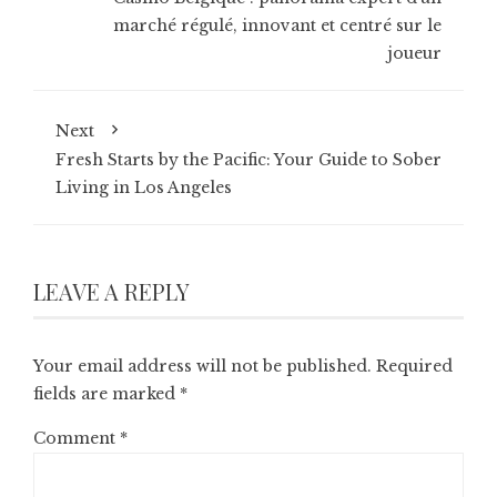
marché régulé, innovant et centré sur le
joueur
Next
Fresh Starts by the Pacific: Your Guide to Sober
Living in Los Angeles
LEAVE A REPLY
Your email address will not be published.
Required
fields are marked
*
Comment
*