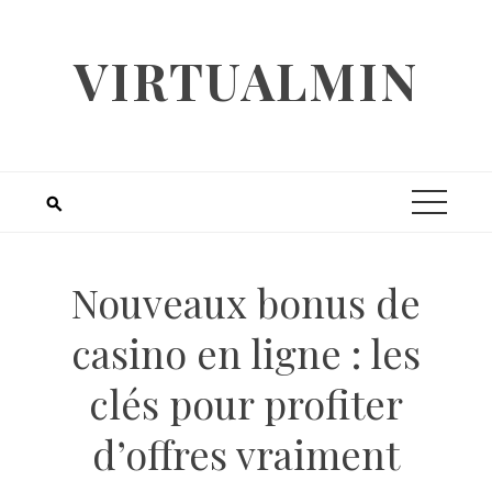
Skip
to
VIRTUALMIN
content
Nouveaux bonus de
casino en ligne : les
clés pour profiter
d’offres vraiment