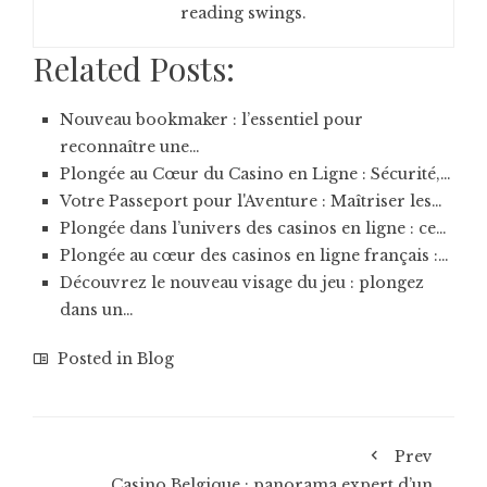
reading swings.
Related Posts:
Nouveau bookmaker : l’essentiel pour
reconnaître une…
Plongée au Cœur du Casino en Ligne : Sécurité,…
Votre Passeport pour l'Aventure : Maîtriser les…
Plongée dans l’univers des casinos en ligne : ce…
Plongée au cœur des casinos en ligne français :…
Découvrez le nouveau visage du jeu : plongez
dans un…
Posted in
Blog
Prev
Casino Belgique : panorama expert d’un