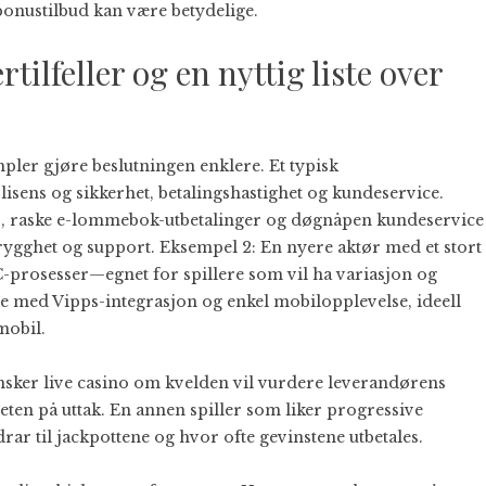
 bonustilbud kan være betydelige.
ilfeller og en nyttig liste over
pler gjøre beslutningen enklere. Et typisk
lisens og sikkerhet, betalingshastighet og kundeservice.
s, raske e-lommebok-utbetalinger og døgnåpen kundeservice
trygghet og support. Eksempel 2: En nyere aktør med et stort
C-prosesser—egnet for spillere som vil ha variasjon og
te med Vipps-integrasjon og enkel mobilopplevelse, ideell
mobil.
ønsker live casino om kvelden vil vurdere leverandørens
heten på uttak. En annen spiller som liker progressive
idrar til jackpottene og hvor ofte gevinstene utbetales.