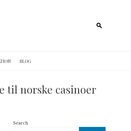
TION
BLOG
e til norske casinoer
Search