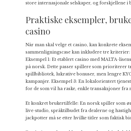
store internasjonale selskaper, og forskjellene i
Praktiske eksempler, brukert
casino
Når man skal velge et casino, kan konkrete eksem
sammenligningscase kan inkludere tre kriterier: 
Eksempel 1: Et etablert casino med MALTA-lisen
på norsk. Dette passer spillere som prioriterer 
spillbibliotek, lukrative bonuser, men lengre KY
kampanjer. Eksempel 3: En lokalorientert tjenes
for de som vil ha raske, enkle transaksjoner fra 
Et konkret brukertilfelle: En norsk spiller som 
live-studio, språktilbudet fra dealerne og hastig
jackpotter må se etter hvilke titler som faktisk b