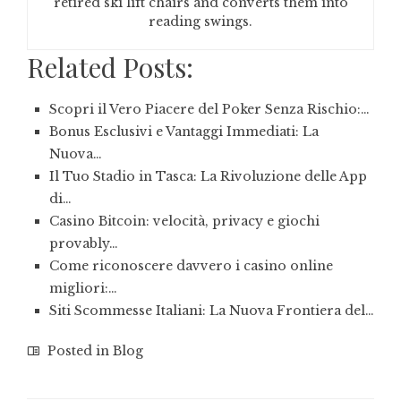
retired ski lift chairs and converts them into
reading swings.
Related Posts:
Scopri il Vero Piacere del Poker Senza Rischio:…
Bonus Esclusivi e Vantaggi Immediati: La
Nuova…
Il Tuo Stadio in Tasca: La Rivoluzione delle App
di…
Casino Bitcoin: velocità, privacy e giochi
provably…
Come riconoscere davvero i casino online
migliori:…
Siti Scommesse Italiani: La Nuova Frontiera del…
Posted in
Blog