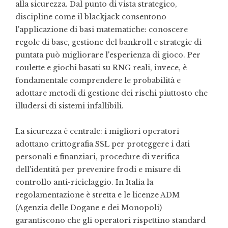
alla sicurezza. Dal punto di vista strategico,
discipline come il blackjack consentono
l'applicazione di basi matematiche: conoscere
regole di base, gestione del bankroll e strategie di
puntata può migliorare l'esperienza di gioco. Per
roulette e giochi basati su RNG reali, invece, è
fondamentale comprendere le probabilità e
adottare metodi di gestione dei rischi piuttosto che
illudersi di sistemi infallibili.
La sicurezza è centrale: i migliori operatori
adottano crittografia SSL per proteggere i dati
personali e finanziari, procedure di verifica
dell'identità per prevenire frodi e misure di
controllo anti-riciclaggio. In Italia la
regolamentazione è stretta e le licenze ADM
(Agenzia delle Dogane e dei Monopoli)
garantiscono che gli operatori rispettino standard