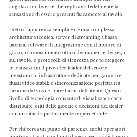
angolazioni diverse che replicano fedelmente la
sensazione di essere presenti fisicamente al tavolo.
Dietro l'apparenza semplice c'è una complessa
architettura tecnica: server di streaming a bassa
latenza, software di integrazione con il motore di
gioco, riconoscimento ottico dei numeri e dei segni
sul tavolo, e protocolli di sicurezza per proteggere
le transazioni. I provider leader del settore
investono in infrastrutture dedicate per garantire
flussi video stabili e sincronizzazione perfetta tra
l'azione dal vivo e l'interfaccia dell'utente. Questo
livello di tecnologia consente di visualizzare carte
distribuite, esiti delle giocate e decisioni dei dealer
con un ritardo praticamente impercettibile.
Per chi cerca un punto di partenza, molti operatori
mostrano tavoli con limiti diversi per soddisfare sia