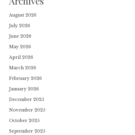
Archives
August 2026
July 2026
June 2026
May 2026
April 2026
March 2026
February 2026
January 2026
December 2025
November 2025
October 2025
September 2025