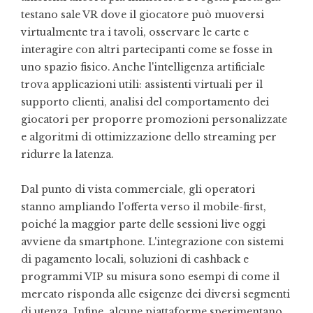
testano sale VR dove il giocatore può muoversi
virtualmente tra i tavoli, osservare le carte e
interagire con altri partecipanti come se fosse in
uno spazio fisico. Anche l'intelligenza artificiale
trova applicazioni utili: assistenti virtuali per il
supporto clienti, analisi del comportamento dei
giocatori per proporre promozioni personalizzate
e algoritmi di ottimizzazione dello streaming per
ridurre la latenza.
Dal punto di vista commerciale, gli operatori
stanno ampliando l'offerta verso il mobile-first,
poiché la maggior parte delle sessioni live oggi
avviene da smartphone. L'integrazione con sistemi
di pagamento locali, soluzioni di cashback e
programmi VIP su misura sono esempi di come il
mercato risponda alle esigenze dei diversi segmenti
di utenza. Infine, alcune piattaforme sperimentano