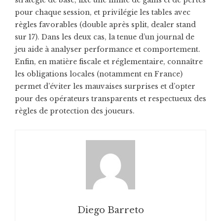
stratégie de base, fixe une limite de gains et de pertes
pour chaque session, et privilégie les tables avec
règles favorables (double après split, dealer stand
sur 17). Dans les deux cas, la tenue d’un journal de
jeu aide à analyser performance et comportement.
Enfin, en matière fiscale et réglementaire, connaître
les obligations locales (notamment en France)
permet d’éviter les mauvaises surprises et d’opter
pour des opérateurs transparents et respectueux des
règles de protection des joueurs.
Diego Barreto