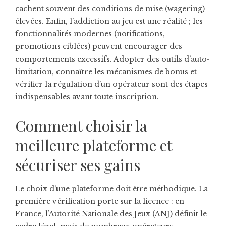
cachent souvent des conditions de mise (wagering)
élevées. Enfin, l’addiction au jeu est une réalité ; les
fonctionnalités modernes (notifications,
promotions ciblées) peuvent encourager des
comportements excessifs. Adopter des outils d’auto-
limitation, connaître les mécanismes de bonus et
vérifier la régulation d’un opérateur sont des étapes
indispensables avant toute inscription.
Comment choisir la
meilleure plateforme et
sécuriser ses gains
Le choix d’une plateforme doit être méthodique. La
première vérification porte sur la licence : en
France, l’Autorité Nationale des Jeux (ANJ) définit le