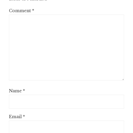
Comment
*
Name
*
Email
*