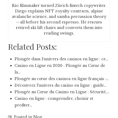
Rio filmmaker turned Zürich fintech copywriter.
Diego explains NFT royalty contracts, alpine
avalanche science, and samba percussion theory
—all before his second espresso. He rescues
retired ski lift chairs and converts them into
reading swings.
Related Posts:
Plongée dans l’univers des casinos en ligne : ce…
Casino en Ligne en 2026 : Plongée au Cœur de
la…
Plongée au cœur des casinos en ligne français :…
Découvrez l'univers du casino en ligne : guide…
Plongée au Cœur du Casino en Ligne : Sécurité,…
Casino en ligne : comprendre, choisir et
profiter…
Posted in
Blog