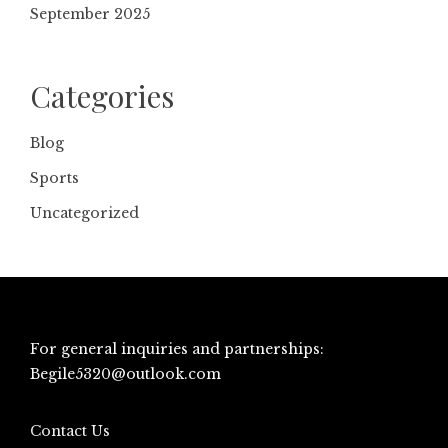
September 2025
Categories
Blog
Sports
Uncategorized
For general inquiries and partnerships:
Begile5320@outlook.com
Contact Us