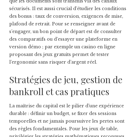
que les documents sont transmis via des canaux
sécurisés. Il est aussi crucial d’étudier les conditions
des bonus : taux de conversion, exigences de mise,
plafond de retrait. Pour se renseigner avant de
s’engager, un bon point de départ est de consulter
des comparatifs ou d’essayer une plateforme en
version démo ; par exemple un
casino en ligne
proposant des jeux gratuits permet de tester
l’ergonomie sans risquer d’argent réel.
Stratégies de jeu, gestion de
bankroll et cas pratiques
La maîtrise du capital est le pilier d’une expérience
durable : définir un budget, se fixer des sessions
temporelles et ne jamais poursuivre les pertes sont
des règles fondamentales. Pour les jeux de table,
privilégier les stratégies mathématiques reconnues