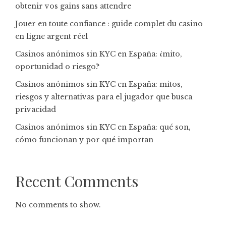
obtenir vos gains sans attendre
Jouer en toute confiance : guide complet du casino
en ligne argent réel
Casinos anónimos sin KYC en España: ¿mito,
oportunidad o riesgo?
Casinos anónimos sin KYC en España: mitos,
riesgos y alternativas para el jugador que busca
privacidad
Casinos anónimos sin KYC en España: qué son,
cómo funcionan y por qué importan
Recent Comments
No comments to show.