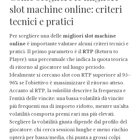
slot machine online: criteri
tecnici e pratici
Per scegliere una delle
migliori slot machine
online
è importante valutare alcuni criteri tecnici e
pratici. Il primo parametro è il
RTP
(Return to
Player): una percentuale che indica la quota teorica
di ritorno al giocatore sul lungo periodo.
Idealmente si cercano slot con RTP superiore al 95–
96% se l’obiettivo è massimizzare il ritorno atteso.
Accanto al RTP, la
volatilità
descrive la frequenza e
l’entità delle vincite: una bassa volatilità dà vincite
più frequenti ma di importo ridotto, mentre un’alta
volatilità comporta premi rari ma più elevati.
Scegliere la volatilità giusta dipende dal profilo del
giocatore: chi cerca sessioni lunghe e meno rischio
opterà per bassa/media, chi punta a grossi colpi