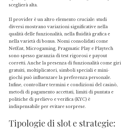
sceglierà alta.
Il provider è un altro elemento cruciale: studi
diversi mostrano variazioni significative nella
qualità delle funzionalità, nella fluidità grafica e
nella varietà di bonus. Nomi consolidati come
NetEnt, Microgaming, Pragmatic Play e Playtech
sono spesso garanzia di test rigorosi e payout
corretti. Anche la presenza di funzionalità come giri
gratuiti, moltiplicatori, simboli speciali e mini-
giochi può influenzare la preferenza personale.
Infine, controllare termini e condizioni del casinò,
metodi di pagamento accettati, limiti di puntata e
politiche di prelievo e verifica (KYC) è
indispensabile per evitare sorprese.
Tipologie di slot e strategie: