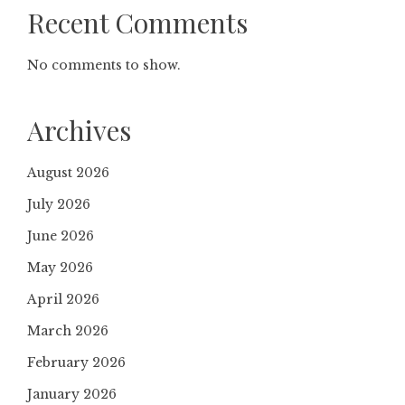
Recent Comments
No comments to show.
Archives
August 2026
July 2026
June 2026
May 2026
April 2026
March 2026
February 2026
January 2026