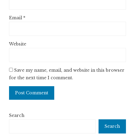
Email
*
Website
Save my name, email, and website in this browser
for the next time I comment.
Search
Search