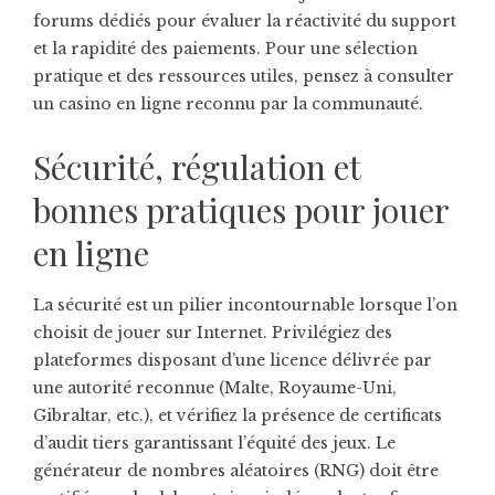
forums dédiés pour évaluer la réactivité du support
et la rapidité des paiements. Pour une sélection
pratique et des ressources utiles, pensez à consulter
un
casino en ligne
reconnu par la communauté.
Sécurité, régulation et
bonnes pratiques pour jouer
en ligne
La sécurité est un pilier incontournable lorsque l’on
choisit de jouer sur Internet. Privilégiez des
plateformes disposant d’une licence délivrée par
une autorité reconnue (Malte, Royaume-Uni,
Gibraltar, etc.), et vérifiez la présence de certificats
d’audit tiers garantissant l’équité des jeux. Le
générateur de nombres aléatoires (RNG) doit être