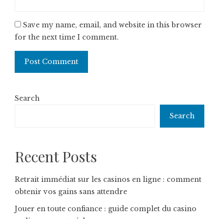
Save my name, email, and website in this browser
for the next time I comment.
Search
Search
Recent Posts
Retrait immédiat sur les casinos en ligne : comment
obtenir vos gains sans attendre
Jouer en toute confiance : guide complet du casino