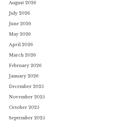
August 2026
July 2026
June 2026
May 2026
April 2026
March 2026
February 2026
January 2026
December 2025
November 2025
October 2025
September 2025