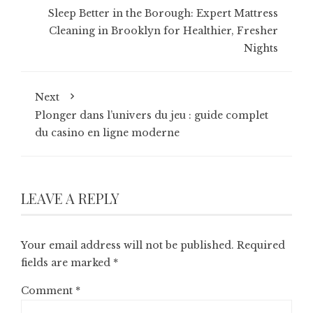
Sleep Better in the Borough: Expert Mattress
Cleaning in Brooklyn for Healthier, Fresher
Nights
Next
Plonger dans l’univers du jeu : guide complet
du casino en ligne moderne
LEAVE A REPLY
Your email address will not be published.
Required
fields are marked
*
Comment
*