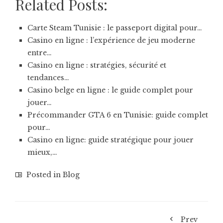
Related Posts:
Carte Steam Tunisie : le passeport digital pour…
Casino en ligne : l’expérience de jeu moderne
entre…
Casino en ligne : stratégies, sécurité et
tendances…
Casino belge en ligne : le guide complet pour
jouer…
Précommander GTA 6 en Tunisie: guide complet
pour…
Casino en ligne: guide stratégique pour jouer
mieux,…
Posted in
Blog
Prev