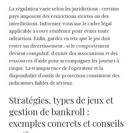
La régulation varie selon les juridictions ; certains
pays imposent des restrictions strictes ou des
interdictions. Informez-vous sur le cadre légal
applicable à votre résidence pour éviter toute
infraction. Enfin, gardez en tête que le jeu doit
rester un divertissement : si le comportement
devient compulsif, il existe des associations et des
ressources d’aide pour accompagner les joueurs à
risque. La transparence de l’opérateur et la
disponibilité d’outils de protection constituent des
indicateurs fiables de sérieux.
Stratégies, types de jeux et
gestion de bankroll :
exemples concrets et conseils