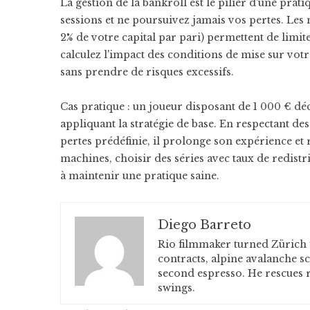
La gestion de la bankroll est le pilier d'une prati
sessions et ne poursuivez jamais vos pertes. Le
2% de votre capital par pari) permettent de limit
calculez l'impact des conditions de mise sur votre
sans prendre de risques excessifs.
Cas pratique : un joueur disposant de 1 000 € déc
appliquant la stratégie de base. En respectant des
pertes prédéfinie, il prolonge son expérience et 
machines, choisir des séries avec taux de redistr
à maintenir une pratique saine.
Diego Barreto
Rio filmmaker turned Zürich 
contracts, alpine avalanche s
second espresso. He rescues r
swings.