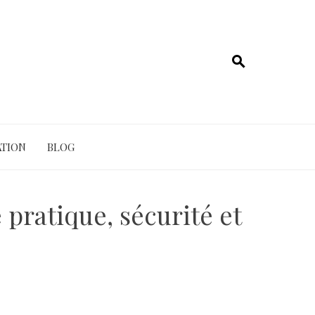
TION
BLOG
 pratique, sécurité et