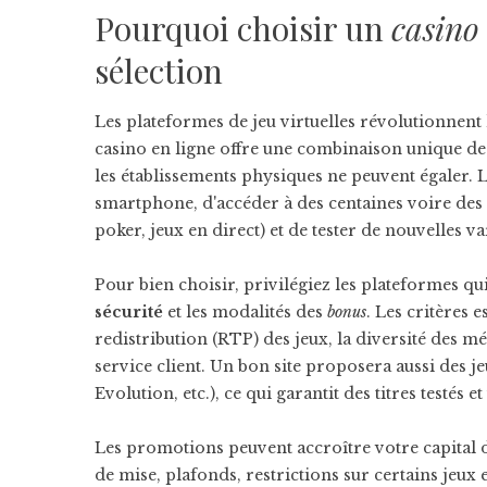
Pourquoi choisir un
casino 
sélection
Les plateformes de jeu virtuelles révolutionnent
casino en ligne
offre une combinaison unique d
les établissements physiques ne peuvent égaler. L
smartphone, d'accéder à des centaines voire des m
poker, jeux en direct) et de tester de nouvelles v
Pour bien choisir, privilégiez les plateformes qu
sécurité
et les modalités des
bonus
. Les critères e
redistribution (RTP) des jeux, la diversité des mé
service client. Un bon site proposera aussi des 
Evolution, etc.), ce qui garantit des titres testé
Les promotions peuvent accroître votre capital de
de mise, plafonds, restrictions sur certains jeux e