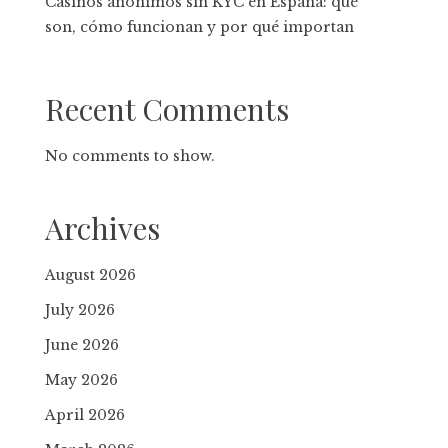
Casinos anónimos sin KYC en España: qué
son, cómo funcionan y por qué importan
Recent Comments
No comments to show.
Archives
August 2026
July 2026
June 2026
May 2026
April 2026