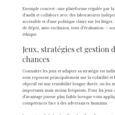
Exemple concret : une plateforme régulée par l
d'audit et collabore avec des laboratoires indépe
accessible et d'une politique claire sur les litige
de dépôt, auto-exclusion, tests d'évaluation — s
éthique.
Jeux, stratégies et gestion
chances
Connaître les jeux et adapter sa stratégie est i
sous reposent principalement sur la volatilité et 
objectif est une rentabilité longue durée, ou les
importants mais moins fréquents. Pour les jeux de
d'avantage joueur plus faible lorsque vous appliq
compétences face à des adversaires humains.