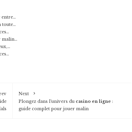
e entre…
n toute…
nces…
r malin…
eux,…
nces…
rev
Next
ide
Plongez dans l’univers du
casino en ligne
:
als
guide complet pour jouer malin