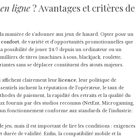
en ligne
? Avantages et critères de
 la manière de s'adonner aux jeux de hasard. Opter pour un
e
confort
, de variété et d'opportunités promotionnelles que
a possibilité de jouer 24/7 depuis un ordinateur ou un
illiers de titres (machines à sous, blackjack, roulette,
ariantes sans se déplacer constituent des atouts majeurs.
i affichent clairement leur
licence
, leur politique de
ssentiels incluent la réputation de l'opérateur, le taux de
thodes de paiement, la rapidité des retraits et la qualité du
jeux fournis par des studios reconnus (NetEnt, Microgaming,
s et un fonctionnement conforme aux standards de l'industrie.
 jeu, mais il est important de lire les conditions : exigences
t durée de validité. Enfin, la compatibilité mobile et la