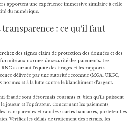
ers apportent une expérience immersive similaire à celle
icité du numérique.
transparence : ce qu'il faut
erchez des signes clairs de protection des données et des
onformité aux normes de sécurité des paiements. Les
t RNG assurant l'équité des tirages et les rapports
icence délivrée par une autorité reconnue (MGA, UKGC,
x normes et à la lutte contre le blanchiment d'argent.
anti-fraude sont désormais courants et, bien qu'ils puissent
s le joueur et l'opérateur. Concernant les paiements,
s transparentes et rapides : cartes bancaires, portefeuilles
. Vérifiez les délais de traitement des retraits, les