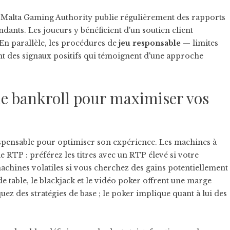
a Malta Gaming Authority publie régulièrement des rapports
ndants. Les joueurs y bénéficient d'un soutien client
s. En parallèle, les procédures de
jeu responsable
— limites
ont des signaux positifs qui témoignent d'une approche
 de bankroll pour maximiser vos
ndispensable pour optimiser son expérience. Les machines à
le RTP : préférez les titres avec un RTP élevé si votre
 machines volatiles si vous cherchez des gains potentiellement
 table, le blackjack et le vidéo poker offrent une marge
uez des stratégies de base ; le poker implique quant à lui des