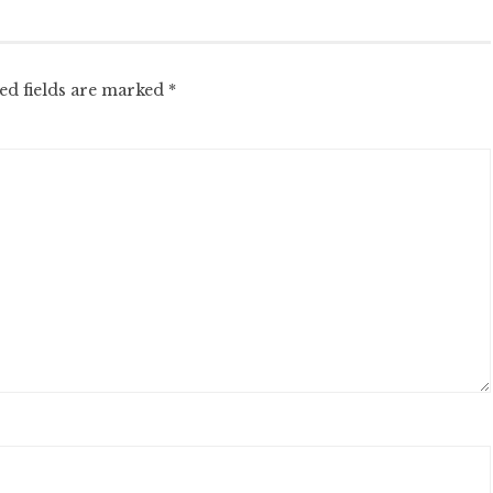
ed fields are marked
*