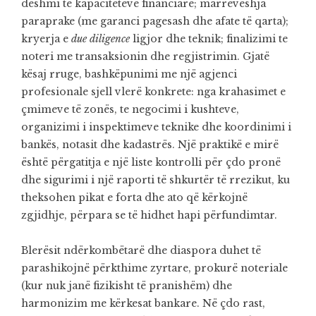
dëshmi të kapaciteteve financiare; marrëveshja
paraprake (me garanci pagesash dhe afate të qarta);
kryerja e
due diligence
ligjor dhe teknik; finalizimi te
noteri me transaksionin dhe regjistrimin. Gjatë
kësaj rruge, bashkëpunimi me një agjenci
profesionale sjell vlerë konkrete: nga krahasimet e
çmimeve të zonës, te negocimi i kushteve,
organizimi i inspektimeve teknike dhe koordinimi i
bankës, notasit dhe kadastrës. Një praktikë e mirë
është përgatitja e një liste kontrolli për çdo pronë
dhe sigurimi i një raporti të shkurtër të rrezikut, ku
theksohen pikat e forta dhe ato që kërkojnë
zgjidhje, përpara se të hidhet hapi përfundimtar.
Blerësit ndërkombëtarë dhe diaspora duhet të
parashikojnë përkthime zyrtare, prokurë noteriale
(kur nuk janë fizikisht të pranishëm) dhe
harmonizim me kërkesat bankare. Në çdo rast,