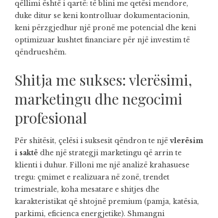
qëllimi është i qartë: të blini me qetësi mendore,
duke ditur se keni kontrolluar dokumentacionin,
keni përzgjedhur një pronë me potencial dhe keni
optimizuar kushtet financiare për një investim të
qëndrueshëm.
Shitja me sukses: vlerësimi,
marketingu dhe negocimi
profesional
Për shitësit, çelësi i suksesit qëndron te një
vlerësim
i saktë
dhe një strategji marketingu që arrin te
klienti i duhur. Filloni me një analizë krahasuese
tregu: çmimet e realizuara në zonë, trendet
trimestriale, koha mesatare e shitjes dhe
karakteristikat që shtojnë premium (pamja, katësia,
parkimi, eficienca energjetike). Shmangni