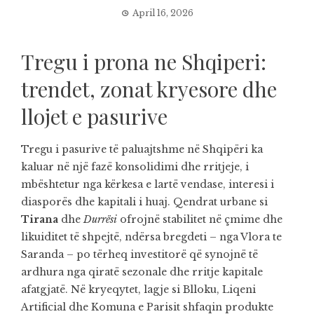
April 16, 2026
Tregu i prona ne Shqiperi:
trendet, zonat kryesore dhe
llojet e pasurive
Tregu i pasurive të paluajtshme në Shqipëri ka
kaluar në një fazë konsolidimi dhe rritjeje, i
mbështetur nga kërkesa e lartë vendase, interesi i
diasporës dhe kapitali i huaj. Qendrat urbane si
Tirana
dhe
Durrësi
ofrojnë stabilitet në çmime dhe
likuiditet të shpejtë, ndërsa bregdeti – nga Vlora te
Saranda – po tërheq investitorë që synojnë të
ardhura nga qiratë sezonale dhe rritje kapitale
afatgjatë. Në kryeqytet, lagje si Blloku, Liqeni
Artificial dhe Komuna e Parisit shfaqin produkte