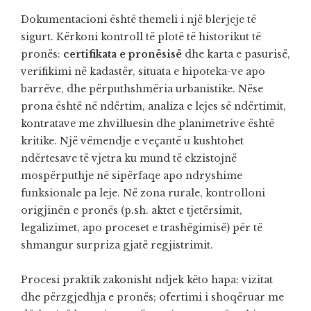
Dokumentacioni është themeli i një blerjeje të
sigurt. Kërkoni kontroll të plotë të historikut të
pronës:
certifikata e pronësisë
dhe karta e pasurisë,
verifikimi në kadastër, situata e hipoteka-ve apo
barrëve, dhe përputhshmëria urbanistike. Nëse
prona është në ndërtim, analiza e lejes së ndërtimit,
kontratave me zhvilluesin dhe planimetrive është
kritike. Një vëmendje e veçantë u kushtohet
ndërtesave të vjetra ku mund të ekzistojnë
mospërputhje në sipërfaqe apo ndryshime
funksionale pa leje. Në zona rurale, kontrolloni
origjinën e pronës (p.sh. aktet e tjetërsimit,
legalizimet, apo proceset e trashëgimisë) për të
shmangur surpriza gjatë regjistrimit.
Procesi praktik zakonisht ndjek këto hapa: vizitat
dhe përzgjedhja e pronës; ofertimi i shoqëruar me