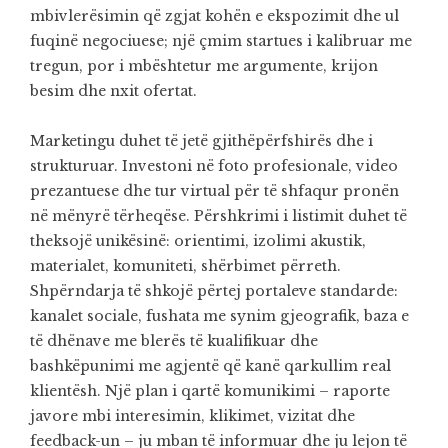
mbivlerësimin që zgjat kohën e ekspozimit dhe ul
fuqinë negociuese; një çmim startues i kalibruar me
tregun, por i mbështetur me argumente, krijon
besim dhe nxit ofertat.
Marketingu duhet të jetë gjithëpërfshirës dhe i
strukturuar. Investoni në foto profesionale, video
prezantuese dhe tur virtual për të shfaqur pronën
në mënyrë tërheqëse. Përshkrimi i listimit duhet të
theksojë unikësinë: orientimi, izolimi akustik,
materialet, komuniteti, shërbimet përreth.
Shpërndarja të shkojë përtej portaleve standarde:
kanalet sociale, fushata me synim gjeografik, baza e
të dhënave me blerës të kualifikuar dhe
bashkëpunimi me agjentë që kanë qarkullim real
klientësh. Një plan i qartë komunikimi – raporte
javore mbi interesimin, klikimet, vizitat dhe
feedback-un – ju mban të informuar dhe ju lejon të