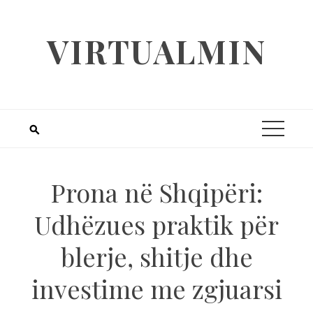
Skip
to
VIRTUALMIN
content
Prona në Shqipëri:
Udhëzues praktik për
blerje, shitje dhe
investime me zgjuarsi