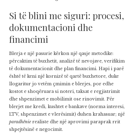
Si të blini me siguri: procesi,
dokumentacioni dhe
financimi
Blerja e një pasurie kërkon një qasje metodike:
përcaktim të buxhetit, analizë të nevojave, verifikim
të dokumentacionit dhe plan financimi. Hapi i parë
është të keni një kornizë të qartë buxhetore, duke
llogaritur jo vetëm çmimin e blerjes, por edhe
kostot e shoqëruara si noteri, taksat e regjistrimit
dhe shpenzimet e mobilimit ose rinovimit. Për
blerjet me kredi, kushtet e bankave (norma interesi,
LTV, shpenzimet e vlerësimit) duhen krahasuar; një
paradhënie
realiste dhe një aprovimi paraprak rrit
shpejtësinë e negocimit.