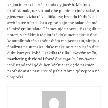
krijua interes i lartë brenda dy javësh. Me foto
profesionale, tur virtual dhe planimetrinë e saktë, u
gjeneruan vizita të kualifikuara; brenda 10 ditëve u
arritën tre oferta, ku u zgjodh ajo me balancën më
të mirë çmim/afate. Përmes një procesi të rregullt te
noteri, verifikimit të plotë të dokumentacionit dhe
komunikimit të vazhdueshëm me pronarin, shitja u
finalizua pa surpriza, duke maksimizuar vlerën dhe
duke kursyer kohë. Praktika të tilla –
vlerësim realist
,
marketing dixhital
i fortë dhe
negocim i strukturuar
–
janë standardi që duhen kërkuar tek çdo partner
profesionist i pasurive të paluajtshme që vepron në
Shqipëri.