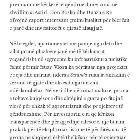
premium me kërkesë të qëndrueshme; zona në
zhvillim si Astiri, Don Bosko dhe Unaza e Re
ofrojnë raport interesant çmim/kualitet për blerësit
e parë dhe investitorët e qirasë afatgjatë.
Në bregdet, apartamentet me pamje nga deti dhe
vilat pranë plazheve janë më të kërkuarat,
veçanërisht në segmente ku infrastruktura turistike
është përmirësuar.
Vlora
ka përfituar nga projektet
e reja dhe marina, ndërsa
Saranda
ruan avantazhin e
sezonit të gjatë dhe aksesit nga turizmi
ndërkombëtar. Në veri dhe në zonat malore, prona
e tokave bujqësore dhe shtëpitë e gurta po fitojnë
vlerë për shkak të agroturizmit dhe projekteve të
qëndrueshme. Për investitorin e ri që kërkon
transparencë dhe përzgjedhje cilësore, një burim
praktik për të eksploruar listime të përditësuara të
prona ne shqiperi
është thelbësor për të orientuar