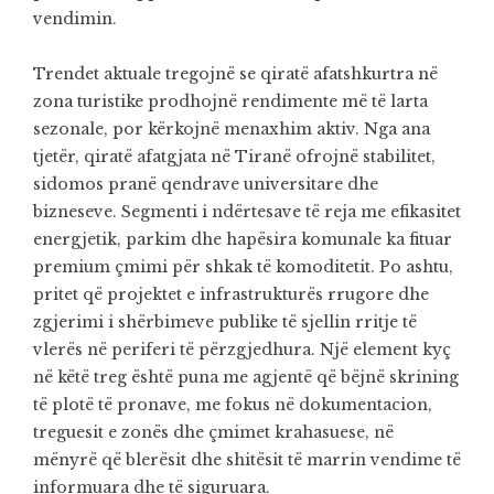
vendimin.
Trendet aktuale tregojnë se qiratë afatshkurtra në
zona turistike prodhojnë rendimente më të larta
sezonale, por kërkojnë menaxhim aktiv. Nga ana
tjetër, qiratë afatgjata në Tiranë ofrojnë stabilitet,
sidomos pranë qendrave universitare dhe
bizneseve. Segmenti i ndërtesave të reja me efikasitet
energjetik, parkim dhe hapësira komunale ka fituar
premium çmimi për shkak të komoditetit. Po ashtu,
pritet që projektet e infrastrukturës rrugore dhe
zgjerimi i shërbimeve publike të sjellin rritje të
vlerës në periferi të përzgjedhura. Një element kyç
në këtë treg është puna me agjentë që bëjnë skrining
të plotë të pronave, me fokus në dokumentacion,
treguesit e zonës dhe çmimet krahasuese, në
mënyrë që blerësit dhe shitësit të marrin vendime të
informuara dhe të siguruara.