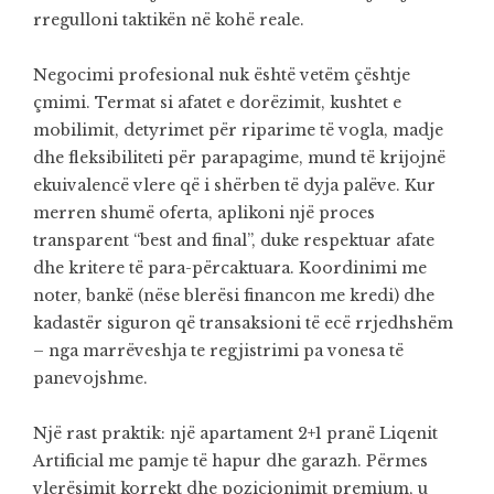
rregulloni taktikën në kohë reale.
Negocimi profesional nuk është vetëm çështje
çmimi. Termat si afatet e dorëzimit, kushtet e
mobilimit, detyrimet për riparime të vogla, madje
dhe fleksibiliteti për parapagime, mund të krijojnë
ekuivalencë vlere që i shërben të dyja palëve. Kur
merren shumë oferta, aplikoni një proces
transparent “best and final”, duke respektuar afate
dhe kritere të para-përcaktuara. Koordinimi me
noter, bankë (nëse blerësi financon me kredi) dhe
kadastër siguron që transaksioni të ecë rrjedhshëm
– nga marrëveshja te regjistrimi pa vonesa të
panevojshme.
Një rast praktik: një apartament 2+1 pranë Liqenit
Artificial me pamje të hapur dhe garazh. Përmes
vlerësimit korrekt dhe pozicionimit premium, u