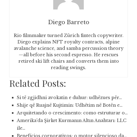
Diego Barreto
Rio filmmaker turned Zürich fintech copywriter.
Diego explains NFT royalty contracts, alpine
avalanche science, and samba percussion theory
—all before his second espresso. He rescues
retired ski lift chairs and converts them into
reading swings.
Related Posts:
Si të zgjidhni avokatin e duhur: udhëzues për…
Shije që Ruajnë Kujtimin: Udhëtim në Botën e…
Arquitetando o crescimento: como estruturar o…
Amerika’da Şirket Kurmanın Altın Anahtarı: LLC
ile…
Benefícios corporativos: o motor silencioso da…