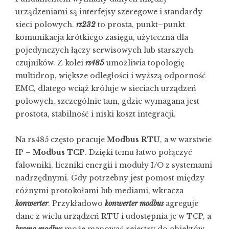
urządzeniami są interfejsy szeregowe i standardy
sieci polowych.
rs232
to prosta, punkt–punkt
komunikacja krótkiego zasięgu, użyteczna dla
pojedynczych łączy serwisowych lub starszych
czujników. Z kolei
rs485
umożliwia topologię
multidrop, większe odległości i wyższą odporność
EMC, dlatego wciąż króluje w sieciach urządzeń
polowych, szczególnie tam, gdzie wymagana jest
prostota, stabilność i niski koszt integracji.
Na rs485 często pracuje
Modbus RTU
, a w warstwie
IP –
Modbus TCP
. Dzięki temu łatwo połączyć
falowniki, liczniki energii i moduły I/O z systemami
nadrzędnymi. Gdy potrzebny jest pomost między
różnymi protokołami lub mediami, wkracza
konwerter
. Przykładowo
konwerter modbus
agreguje
dane z wielu urządzeń RTU i udostępnia je w TCP, a