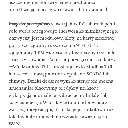
uszczelnienie, podświetlenie i mechanika
umożliwiająca pracę w rękawicach to standard.
komputer przemysłowy
w wersji box PC lub rack pełni
rolę węzła brzegowego i serwera komunikacyjnego.
Zazwyczaj jest modułowy: sloty na karty sieciowe,
porty szeregow e, rozszerzenia Wi-Fi/LTE i
opcjonalny TPM wspierający bezpieczny rozruch
oraz szyfrowanie. Taki komputer gromadzi dane z
rs485
(Modbus RTU), mostkuje je do Modbus TCP
lub
bacnet
, a następnie udostępnia do SCADA lub
chmury. Dzięki dockerowym kontenerom można
uruchamiać algorytmy predykcyjne, które
wykrywają anomalie w wibracjach silników lub
zużyciu energii. W praktyce to on odpowiada za
warstwę integracyjną, translacje protokołów oraz
lokalny bufor danych na wypadek awarii łącza
WAN.