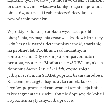
Łączenie tych światów jest możliwe dzięki bramkom
protokołowym – właściwa konfiguracja mapowania
obiektów, adresacji i zabezpieczeń decyduje o
powodzeniu projektu.
W praktyce dobór protokołu wyznacza profil
obciążenia, wymagania czasowe i środowisko pracy.
Gdy liczy się twarda deterministyczność, stawia się
na
profinet
lub
Profibus
z redundantnymi
kontrolerami. Gdy celem jest kompatybilność i
prostota, wystarcza
Modbus
na
rs485
. W budynkach
dominują
bacnet
,
knx
,
mbus
i
dali
, często spięte
jednym systemem SCADA poprzez
brama modbus
.
Kluczem jest ciągła diagnostyka ramek, korekcja
błędów, poprawne ekranowanie i terminacja linii, a
także segmentacja ruchu, aby nie dopuścić do kolizji
i opóźnień krytycznych dla procesu.