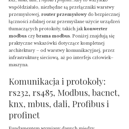
knx
,
mbus
,
dali
,
Profibus
i
profinet
. Aby to wszystko
współdziałało, niezbędne są przełączniki warstwy
przemysłowej,
router przemysłowy
do bezpiecznej
łączności zdalnej oraz przemyślane użycie urządzeń
tłumaczących protokoły, takich jak
konwerter
modbus
czy
brama modbus
. Poniżej znajdują się
praktyczne wskazówki dotyczące kompletnej
architektury – od warstwy komunikacyjnej, przez
infrastrukturę sieciową, aż po interfejs człowiek–
maszyna.
Komunikacja i protokoły:
rs232, rs485, Modbus, bacnet,
knx, mbus, dali, Profibus i
profinet
Fundamentem wymiany danych między