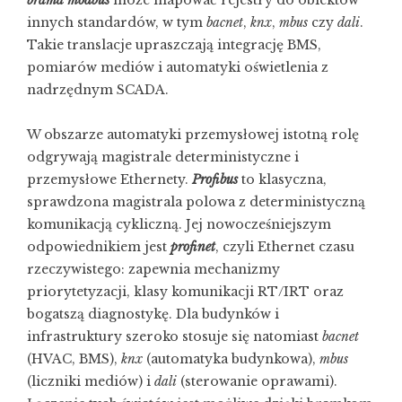
brama modbus
może mapować rejestry do obiektów
innych standardów, w tym
bacnet
,
knx
,
mbus
czy
dali
.
Takie translacje upraszczają integrację BMS,
pomiarów mediów i automatyki oświetlenia z
nadrzędnym SCADA.
W obszarze automatyki przemysłowej istotną rolę
odgrywają magistrale deterministyczne i
przemysłowe Ethernety.
Profibus
to klasyczna,
sprawdzona magistrala polowa z deterministyczną
komunikacją cykliczną. Jej nowocześniejszym
odpowiednikiem jest
profinet
, czyli Ethernet czasu
rzeczywistego: zapewnia mechanizmy
priorytetyzacji, klasy komunikacji RT/IRT oraz
bogatszą diagnostykę. Dla budynków i
infrastruktury szeroko stosuje się natomiast
bacnet
(HVAC, BMS),
knx
(automatyka budynkowa),
mbus
(liczniki mediów) i
dali
(sterowanie oprawami).