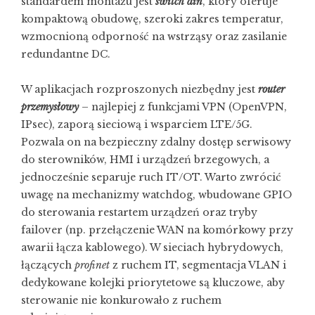
standardem montażu jest
switch din
, który oferuje
kompaktową obudowę, szeroki zakres temperatur,
wzmocnioną odporność na wstrząsy oraz zasilanie
redundantne DC.
W aplikacjach rozproszonych niezbędny jest
router
przemysłowy
– najlepiej z funkcjami VPN (OpenVPN,
IPsec), zaporą sieciową i wsparciem LTE/5G.
Pozwala on na bezpieczny zdalny dostęp serwisowy
do sterowników, HMI i urządzeń brzegowych, a
jednocześnie separuje ruch IT/OT. Warto zwrócić
uwagę na mechanizmy watchdog, wbudowane GPIO
do sterowania restartem urządzeń oraz tryby
failover (np. przełączenie WAN na komórkowy przy
awarii łącza kablowego). W sieciach hybrydowych,
łączących
profinet
z ruchem IT, segmentacja VLAN i
dedykowane kolejki priorytetowe są kluczowe, aby
sterowanie nie konkurowało z ruchem