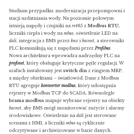
Studium przypadku: modernizacja przepompowni i
stacji uzdatniania wody. Na poziomie polowym
istnieją napędy i czujniki na
rs485
z
Modbus RTU
,
liczniki ciepła i wody na
mbus
, oświetlenie LED na
dali
, integracja z BMS przez
knx
i
bacnet
, a sterowniki
PLC komunikują się z napędami przez
Profibus
.
Nowa architektura wprowadza nadrzędny PLC na
profinet
, który obsługuje krytyczne pętle regulacji. W
szafach instalowany jest
switch din
z ringiem MRP,
a między obiektami – światłowód. Dane z Modbus
RTU agreguje
konwerter modbus
, który udostępnia
rejestry w Modbus TCP do SCADA. Równolegle
brama modbus
mapuje wybrane rejestry na obiekty
bacnet
, aby BMS mógł monitorować zużycie i alarmy
środowiskowe. Oświetlenie na
dali
jest sterowane
scenami z HMI, a liczniki
mbus
są cyklicznie
odczytywane i archiwizowane w bazie danych.