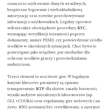
oznacza to szyfrowanie danych wrażliwych,
bezpieczne logowanie i wieloskładnikową
autoryzację oraz rzetelne przechowywanie
informacji o użytkownikach. Legalny operator
wdraża także obowiązkowe procedury
KYC
,
wymagając weryfikacji tożsamości poprzez
dokumenty, numer PESEL czy potwierdzenie źródła
środków w określonych sytuacjach. Choć bywa to
postrzegane jako uciążliwe, jest niezbędne dla
ochrony środków graczy i przeciwdziałania
nadużyciom.
Trzeci element to uczciwość gier. W legalnym
kasynie kluczowe parametry są opisane
transparentnie:
RTP
dla slotów, zasady losowości,
wyniki audytów niezależnych laboratoriów (np.
GLI, eCOGRA) oraz regulaminy gier stołowych i na
żywo. RNG powinien być certyfikowany, a operator