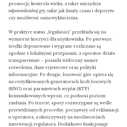
promocji, kontrola wieku, a także narzędzia
odpowiedzialnej gry
, takie jak limity czasu i depozytu
czy możliwość samowykluczenia.
W praktyce status „legalności” przekłada się na
wymierne korzyści dla użytkownika. Po pierwsze,
środki deponowane i wygrane rozliczane są
zgodnie z lokalnymi przepisami, a operator działa
transparentnie – posiada widoczny numer
zezwolenia, dane rejestrowe oraz polityki
informacyjne. Po drugie, losowość gier opiera się
na certyfikowanych generatorach liczb losowych
(RNG) oraz parametrach wypłat (RTP)
komunikowanych wprost, co podnosi poziom
zaufania. Po trzecie, spory rozstrzygane są wedle
przewidzianych procedur, począwszy od reklamacji
u operatora, a skończywszy na możliwościach
interwencji regulatora. Dodatkowo funkcjonuje