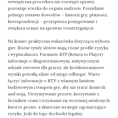
wewnętrzna procedura nie rozwiąże sprawy,
pozostaje ścieżka do organu nadzoru. Posiadanie
pełnego zestawu dowodów – historii gry, płatności,
korespondencji – przyspiesza postępowanie i
zwiększa szanse na sprawne rozstrzygnięcie.
Na koniec praktyczna wskazówka dotycząca wyboru
gier. Różne tytuły slotów mają różne profile ryzyka
i wypłacalności. Parametr
RTP
(Return to Player)
informuje o długoterminowym, statystycznym
udziale zwrotów dla graczy, ale krótkoterminowe
wyniki potrafią silnie od niego odbiegać. Warto
łączyć informacje o RTP z własnym limitem
budżetowym i tempem gry, aby nie tracić kontroli
nad sesją. Utrzymywanie przerw, korzystanie z
liczników czasu i trzymanie się wcześniej ustalonych
kwot to proste, a skuteczne strategie ograniczające
ryzyko. Jeśli do tego dochodzi legalny,