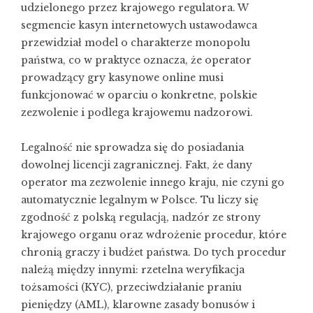
udzielonego przez krajowego regulatora. W
segmencie kasyn internetowych ustawodawca
przewidział model o charakterze monopolu
państwa, co w praktyce oznacza, że operator
prowadzący gry kasynowe online musi
funkcjonować w oparciu o konkretne, polskie
zezwolenie i podlega krajowemu nadzorowi.
Legalność nie sprowadza się do posiadania
dowolnej licencji zagranicznej. Fakt, że dany
operator ma zezwolenie innego kraju, nie czyni go
automatycznie legalnym w Polsce. Tu liczy się
zgodność z polską regulacją, nadzór ze strony
krajowego organu oraz wdrożenie procedur, które
chronią graczy i budżet państwa. Do tych procedur
należą między innymi: rzetelna weryfikacja
tożsamości (KYC), przeciwdziałanie praniu
pieniędzy (AML), klarowne zasady bonusów i