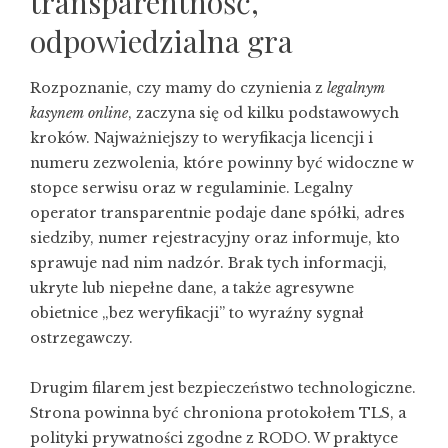
transparentność,
odpowiedzialna gra
Rozpoznanie, czy mamy do czynienia z
legalnym
kasynem online
, zaczyna się od kilku podstawowych
kroków. Najważniejszy to weryfikacja licencji i
numeru zezwolenia, które powinny być widoczne w
stopce serwisu oraz w regulaminie. Legalny
operator transparentnie podaje dane spółki, adres
siedziby, numer rejestracyjny oraz informuje, kto
sprawuje nad nim nadzór. Brak tych informacji,
ukryte lub niepełne dane, a także agresywne
obietnice „bez weryfikacji” to wyraźny sygnał
ostrzegawczy.
Drugim filarem jest bezpieczeństwo technologiczne.
Strona powinna być chroniona protokołem TLS, a
polityki prywatności zgodne z RODO. W praktyce