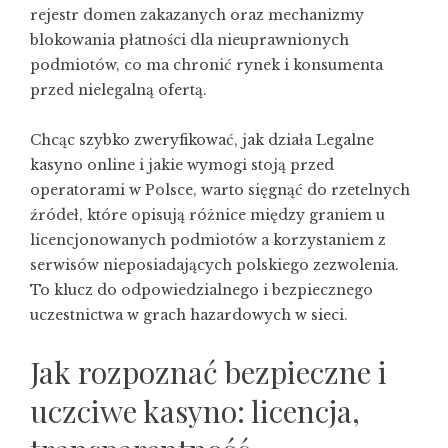
rejestr domen zakazanych oraz mechanizmy
blokowania płatności dla nieuprawnionych
podmiotów, co ma chronić rynek i konsumenta
przed nielegalną ofertą.
Chcąc szybko zweryfikować, jak działa
Legalne
kasyno online
i jakie wymogi stoją przed
operatorami w Polsce, warto sięgnąć do rzetelnych
źródeł, które opisują różnice między graniem u
licencjonowanych podmiotów a korzystaniem z
serwisów nieposiadających polskiego zezwolenia.
To klucz do odpowiedzialnego i bezpiecznego
uczestnictwa w grach hazardowych w sieci.
Jak rozpoznać bezpieczne i
uczciwe kasyno: licencja,