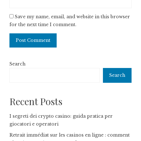
Save my name, email, and website in this browser
for the next time I comment.
Search
Search
Recent Posts
I segreti dei crypto casino: guida pratica per
giocatori e operatori
Retrait immédiat sur les casinos en ligne : comment