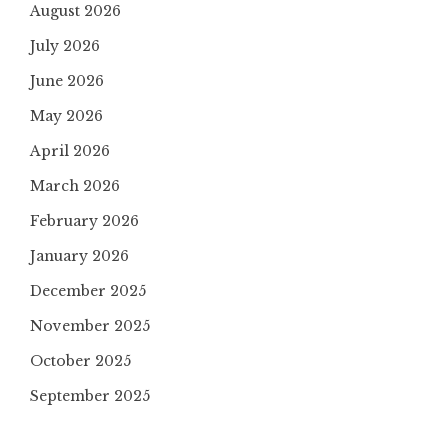
August 2026
July 2026
June 2026
May 2026
April 2026
March 2026
February 2026
January 2026
December 2025
November 2025
October 2025
September 2025