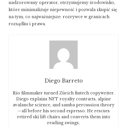
nadzorowany operator, otrzymujemy środowisko,
które minimalizuje niepewność i pozwala skupić się
na tym, co najważniejsze: rozrywce w granicach
rozsądku i prawa.
Diego Barreto
Rio filmmaker turned Zürich fintech copywriter.
Diego explains NFT royalty contracts, alpine
avalanche science, and samba percussion theory
—all before his second espresso. He rescues
retired ski lift chairs and converts them into
reading swings.