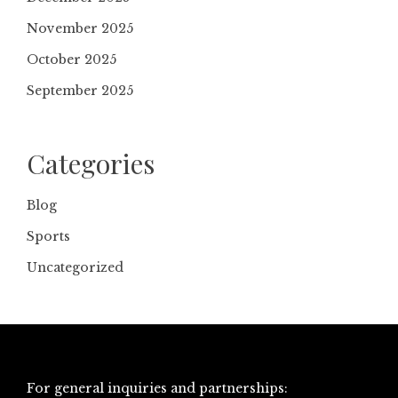
November 2025
October 2025
September 2025
Categories
Blog
Sports
Uncategorized
For general inquiries and partnerships: