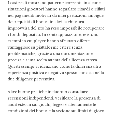
I casi reali mostrano pattern ricorrenti: in alcune
situazioni giocatori hanno segnalato ritardi o rifiuti
nei pagamenti motivati da interpretazioni ambigue
dei requisiti di bonus; in altri la chiusura
improvvisa del sito ha reso impossibile recuperare
i fondi depositati. In contrapposizione, esistono
esempi in cui player hanno sfruttato offerte
vantaggiose su piattaforme estere senza
problematiche, grazie a una documentazione
precisa e a una scelta attenta della licenza estera.
Questi esempi evidenziano come la differenza fra
esperienza positiva e negativa spesso consista nella
due diligence preventiva.
Altre buone pratiche includono consultare
recensioni indipendenti, verificare la presenza di
audit esterni sui giochi, leggere attentamente le
condizioni dei bonus e la sezione sui limiti di gioco