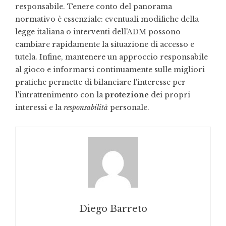
responsabile. Tenere conto del panorama
normativo è essenziale: eventuali modifiche della
legge italiana o interventi dell'ADM possono
cambiare rapidamente la situazione di accesso e
tutela. Infine, mantenere un approccio responsabile
al gioco e informarsi continuamente sulle migliori
pratiche permette di bilanciare l'interesse per
l'intrattenimento con la
protezione
dei propri
interessi e la
responsabilità
personale.
Diego Barreto