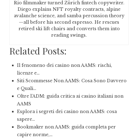
Rio filmmaker turned Zürich fintech copywriter.
Diego explains NFT royalty contracts, alpine
avalanche science, and samba percussion theory
—all before his second espresso. He rescues
retired ski lift chairs and converts them into
reading swings.
Related Posts:
Il fenomeno dei casino non AAMS: rischi,
licenze e…
Siti Scommesse Non AAMS: Cosa Sono Davvero
e Quali…
Oltre l’ADM: guida critica ai casino italiani non
AAMS
Esplora i segreti dei casino non AAMS: cosa
sapere…
Bookmaker non AAMS: guida completa per
capire norme,…