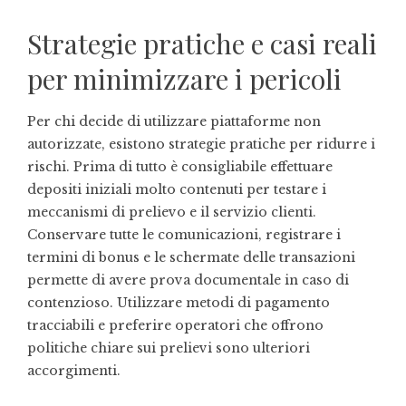
Strategie pratiche e casi reali
per minimizzare i pericoli
Per chi decide di utilizzare piattaforme non
autorizzate, esistono strategie pratiche per ridurre i
rischi. Prima di tutto è consigliabile effettuare
depositi iniziali molto contenuti per testare i
meccanismi di prelievo e il servizio clienti.
Conservare tutte le comunicazioni, registrare i
termini di bonus e le schermate delle transazioni
permette di avere prova documentale in caso di
contenzioso. Utilizzare metodi di pagamento
tracciabili e preferire operatori che offrono
politiche chiare sui prelievi sono ulteriori
accorgimenti.