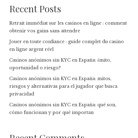
Recent Posts
Retrait immédiat sur les casinos en ligne : comment
obtenir vos gains sans attendre
Jouer en toute confiance : guide complet du casino
en ligne argent réel
Casinos anónimos sin KYC en España: ¿mito,
oportunidad o riesgo?
Casinos anónimos sin KYC en España: mitos,
riesgos y alternativas para el jugador que busca
privacidad
Casinos anónimos sin KYC en España: qué son,
cómo funcionan y por qué importan
Recent Comments