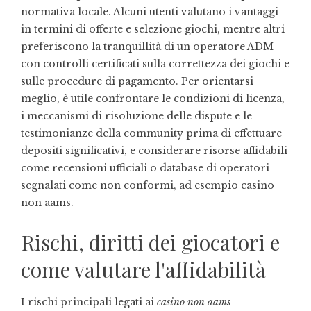
normativa locale. Alcuni utenti valutano i vantaggi
in termini di offerte e selezione giochi, mentre altri
preferiscono la tranquillità di un operatore ADM
con controlli certificati sulla correttezza dei giochi e
sulle procedure di pagamento. Per orientarsi
meglio, è utile confrontare le condizioni di licenza,
i meccanismi di risoluzione delle dispute e le
testimonianze della community prima di effettuare
depositi significativi, e considerare risorse affidabili
come recensioni ufficiali o database di operatori
segnalati come non conformi, ad esempio
casino
non aams
.
Rischi, diritti dei giocatori e
come valutare l'affidabilità
I rischi principali legati ai
casino non aams