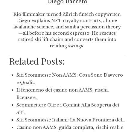
Diego Barreto
Rio filmmaker turned Zürich fintech copywriter.
Diego explains NFT royalty contracts, alpine
avalanche science, and samba percussion theory
—all before his second espresso. He rescues
retired ski lift chairs and converts them into
reading swings.
Related Posts:
Siti Scommesse Non AAMS: Cosa Sono Davvero
e Quali…
Il fenomeno dei casino non AAMS: rischi,
licenze e…
Scommettere Oltre i Confini: Alla Scoperta dei
Siti…
Siti Scommesse Italiani: La Nuova Frontiera del…
Casino non AAMS: guida completa, rischi reali e