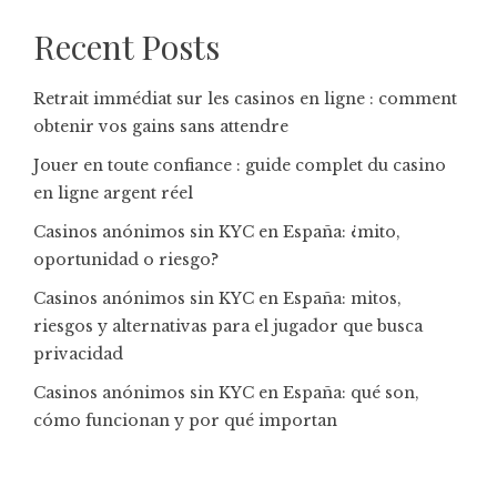
Recent Posts
Retrait immédiat sur les casinos en ligne : comment
obtenir vos gains sans attendre
Jouer en toute confiance : guide complet du casino
en ligne argent réel
Casinos anónimos sin KYC en España: ¿mito,
oportunidad o riesgo?
Casinos anónimos sin KYC en España: mitos,
riesgos y alternativas para el jugador que busca
privacidad
Casinos anónimos sin KYC en España: qué son,
cómo funcionan y por qué importan