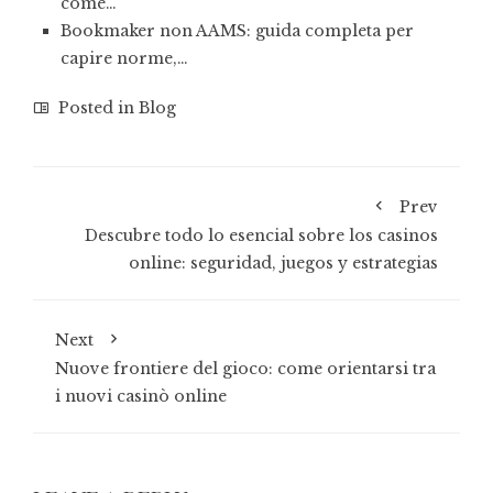
come…
Bookmaker non AAMS: guida completa per
capire norme,…
Posted in
Blog
Prev
Descubre todo lo esencial sobre los casinos
online: seguridad, juegos y estrategias
Next
Nuove frontiere del gioco: come orientarsi tra
i nuovi casinò online