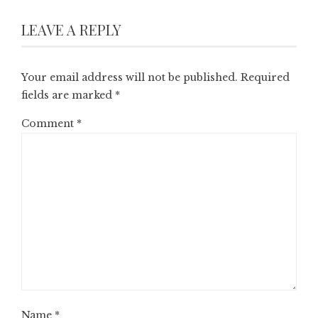
LEAVE A REPLY
Your email address will not be published.
Required
fields are marked
*
Comment
*
Name
*