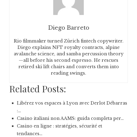
Diego Barreto
Rio filmmaker turned Zürich fintech copywriter.
Diego explains NFT royalty contracts, alpine
avalanche science, and samba percussion theory
—all before his second espresso. He rescues
retired ski lift chairs and converts them into
reading swings.
Related Posts:
Libérez vos espaces à Lyon avec Derlot Débarras
:…
Casino italiani non AAMS: guida completa per…
Casino en ligne : stratégies, sécurité et
tendances…