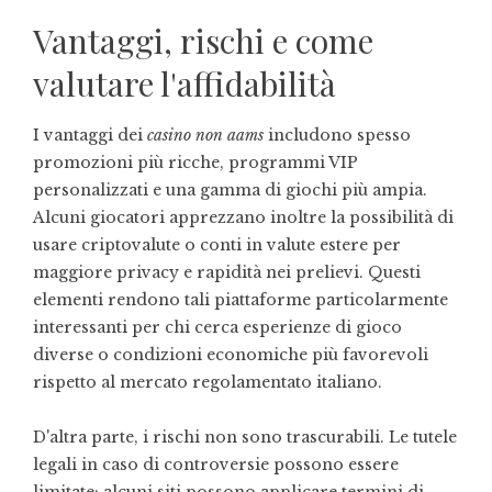
Vantaggi, rischi e come
valutare l'affidabilità
I vantaggi dei
casino non aams
includono spesso
promozioni più ricche, programmi VIP
personalizzati e una gamma di giochi più ampia.
Alcuni giocatori apprezzano inoltre la possibilità di
usare criptovalute o conti in valute estere per
maggiore privacy e rapidità nei prelievi. Questi
elementi rendono tali piattaforme particolarmente
interessanti per chi cerca esperienze di gioco
diverse o condizioni economiche più favorevoli
rispetto al mercato regolamentato italiano.
D'altra parte, i rischi non sono trascurabili. Le tutele
legali in caso di controversie possono essere