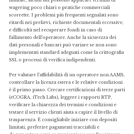
limitate; alcuni siti possono applicare termini di
wagering poco chiari o pratiche commerciali
scorrette. I problemi più frequenti segnalati sono
ritardi nei prelievi, richieste documentali eccessive,
e difficoltà nel recuperare fondi in caso di
fallimento dell'operatore. Anche la sicurezza dei
dati personali e bancari può variare se non sono
implementati standard adeguati come la crittografia
SSL o processi di verifica indipendenti.
Per valutare l'affidabilità di un operatore non AAMS,
controllare la licenza estera e le relative condizioni
è il primo passo. Cercare certificazioni di terze parti
(eCOGRA, iTech Labs), leggere i rapporti RTP,
verificare la chiarezza dei termini e condizioni e
testare il servizio clienti aiuta a capire il livello di
trasparenza. È consigliabile iniziare con depositi
limitati, preferire pagamenti tracciabili e