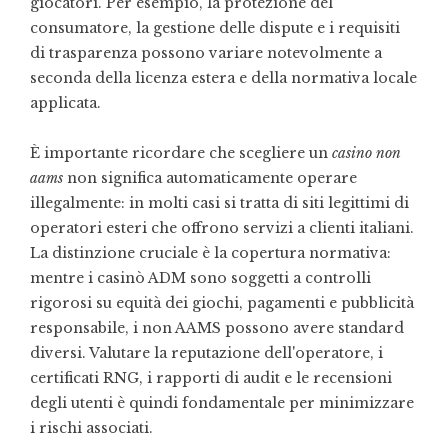
giocatori. Per esempio, la protezione del
consumatore, la gestione delle dispute e i requisiti
di trasparenza possono variare notevolmente a
seconda della licenza estera e della normativa locale
applicata.
È importante ricordare che scegliere un
casino non
aams
non significa automaticamente operare
illegalmente: in molti casi si tratta di siti legittimi di
operatori esteri che offrono servizi a clienti italiani.
La distinzione cruciale è la copertura normativa:
mentre i casinò ADM sono soggetti a controlli
rigorosi su equità dei giochi, pagamenti e pubblicità
responsabile, i non AAMS possono avere standard
diversi. Valutare la reputazione dell'operatore, i
certificati RNG, i rapporti di audit e le recensioni
degli utenti è quindi fondamentale per minimizzare
i rischi associati.