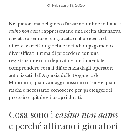
February 13, 2026
Nel panorama del gioco d'azzardo online in Italia, i
casino non aams
rappresentano una scelta alternativa
che attira sempre più giocatori alla ricerca di
offerte, varietà di giochi e metodi di pagamento
diversificati. Prima di procedere con una
registrazione o un deposito è fondamentale
comprendere cosa li differenzia dagli operatori
autorizzati dall'Agenzia delle Dogane e dei
Monopoli, quali vantaggi possono offrire e quali
rischi è necessario conoscere per proteggere il
proprio capitale e i propri diritti.
Cosa sono i
casino non aams
e perché attirano i giocatori