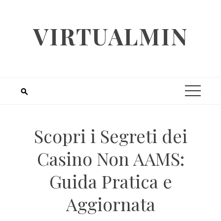
Skip
to
VIRTUALMIN
content
Scopri i Segreti dei
Casino Non AAMS:
Guida Pratica e
Aggiornata